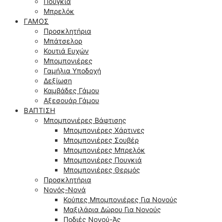
Πουγκιά
Μπρελόκ
ΓΆΜΟΣ
Προσκλητήρια
Μπάτσελορ
Κουτιά Ευχών
Μπομπονιέρες
Γαμήλια Υποδοχή
Δεξίωση
Καμβάδες Γάμου
Αξεσουάρ Γάμου
ΒΆΠΤΙΣΗ
Μπομπονιέρες Βάφτισης
Μπομπονιέρες Χάρτινες
Μπομπονιέρες Σουβέρ
Μπομπονιέρες Μπρελόκ
Μπομπονιέρες Πουγκιά
Μπομπονιέρες Θερμός
Προσκλητήρια
Νονός-Νονά
Κούπες Μπομπονιέρες Για Νονούς
Μαξιλάρια Δώρου Για Νονούς
Ποδιές Νονού-Άς