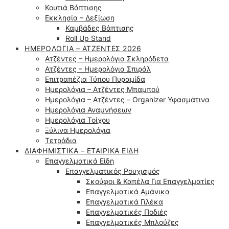
Κουτιά Βάπτισης
Εκκλησία – Δεξίωση
Καμβάδες Βάπτισης
Roll Up Stand
ΗΜΕΡΟΛΌΓΙΑ – ΑΤΖΈΝΤΕΣ 2026
Ατζέντες – Ημερολόγια Σκληρόδετα
Ατζέντες – Ημερολόγια Σπιράλ
Επιτραπέζια Τύπου Πυραμίδα
Ημερολόγια – Ατζέντες Μπαμπού
Ημερολόγια – Ατζέντες – Organizer Υφασμάτινα
Ημερολόγια Αναμνήσεων
Ημερολόγια Τοίχου
Ξύλινα Ημερολόγια
Τετράδια
ΔΙΑΦΗΜΙΣΤΙΚΆ – ΕΤΑΙΡΙΚΆ ΕΊΔΗ
Επαγγελματικά Είδη
Επαγγελματικός Ρουχισμός
Σκούφοι & Καπέλα Για Επαγγελματίες
Επαγγελματικά Αμάνικα
Επαγγελματικά Γιλέκα
Επαγγελματικές Ποδιές
Επαγγελματικές Μπλούζες