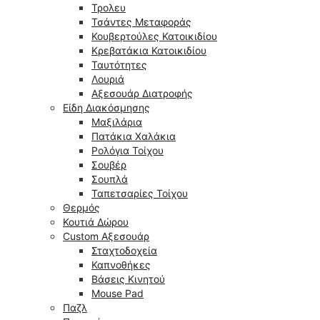
Τρολευ
Τσάντες Μεταφοράς
Κουβερτούλες Κατοικιδίου
Κρεβατάκια Κατοικιδίου
Ταυτότητες
Λουριά
Αξεσουάρ Διατροφής
Είδη Διακόσμησης
Μαξιλάρια
Πατάκια Χαλάκια
Ρολόγια Τοίχου
Σουβέρ
Σουπλά
Ταπετσαρίες Τοίχου
Θερμός
Κουτιά Δώρου
Custom Αξεσουάρ
Σταχτοδοχεία
Καπνοθήκες
Βάσεις Κινητού
Mouse Pad
Παζλ