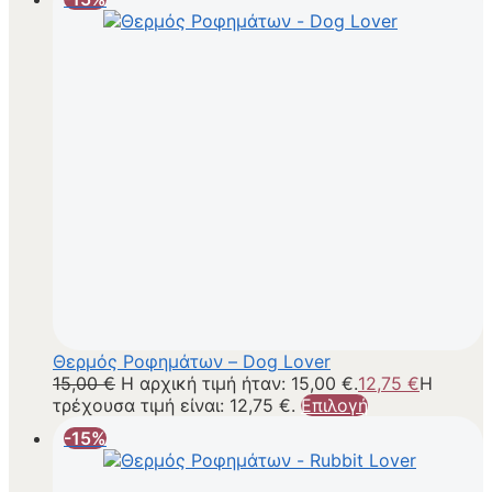
Θερμός Ροφημάτων – Dog Lover
15,00
€
Η αρχική τιμή ήταν: 15,00 €.
12,75
€
Η
τρέχουσα τιμή είναι: 12,75 €.
Επιλογή
-15%