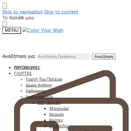
Skip to navigation
Skip to content
Το Καλάθι μου
MENU
Αναζήτηση για:
Αναζήτηση για:
Αναζήτηση
Αναζήτηση
Κατάλογοι
ΠΡΟΣΦΟΡΈΣ
ΓΙΟΡΤΈΣ
Γιορτή Του Πατέρα
Δώρα Αγάπης
Halloween
Χριστούγεννα
Είδη Δώρων
Αξεσουάρ
Θερμός
Κούπες
Μπλούζες