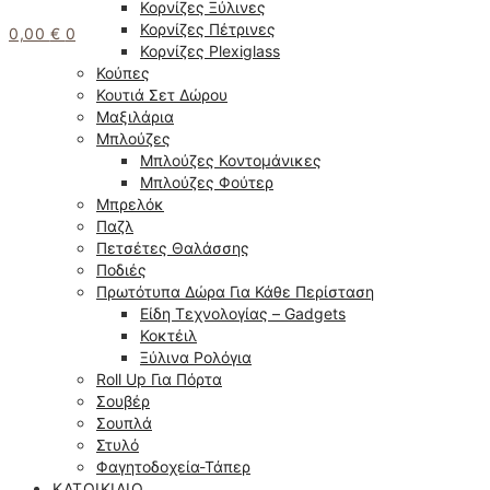
Κορνίζες Ξύλινες
Κορνίζες Πέτρινες
0,00
€
0
Κορνίζες Plexiglass
Κούπες
Κουτιά Σετ Δώρου
Μαξιλάρια
Μπλούζες
Μπλούζες Κοντομάνικες
Μπλούζες Φούτερ
Μπρελόκ
Παζλ
Πετσέτες Θαλάσσης
Ποδιές
Πρωτότυπα Δώρα Για Κάθε Περίσταση
Είδη Τεχνολογίας – Gadgets
Κοκτέιλ
Ξύλινα Ρολόγια
Roll Up Για Πόρτα
Σουβέρ
Σουπλά
Στυλό
Φαγητοδοχεία-Τάπερ
ΚΑΤΟΙΚΊΔΙΟ