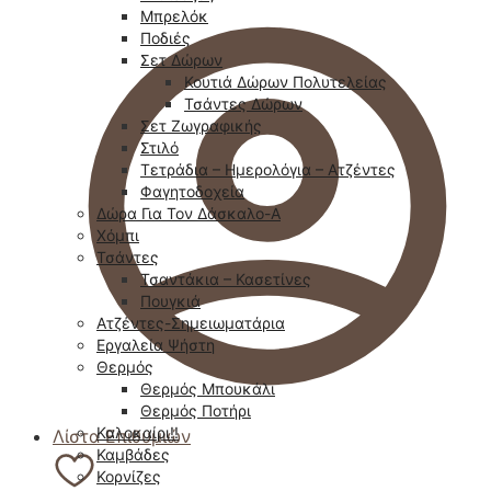
Μπρελόκ
Ποδιές
Σετ Δώρων
Κουτιά Δώρων Πολυτελείας
Τσάντες Δώρων
Σετ Ζωγραφικής
Στιλό
Τετράδια – Ημερολόγια – Ατζέντες
Φαγητοδοχεία
Δώρα Για Τον Δάσκαλο-Α
Χόμπι
Τσάντες
Τσαντάκια – Κασετίνες
Πουγκιά
Ατζέντες-Σημειωματάρια
Εργαλεία Ψήστη
Θερμός
Θερμός Μπουκάλι
Θερμός Ποτήρι
Καλοκαίρι!!
Λίστα Επιθυμιών
Καμβάδες
Κορνίζες