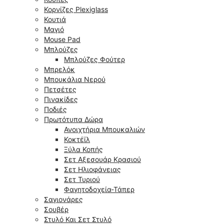
Κορνίζες Plexiglass
Κουτιά
Μαγιό
Mouse Pad
Μπλούζες
Μπλούζες Φούτερ
Μπρελόκ
Μπουκάλια Νερού
Πετσέτες
Πινακίδες
Ποδιές
Πρωτότυπα Δώρα
Ανοιχτήρια Μπουκαλιών
Κοκτέϊλ
Ξύλα Κοπής
Σετ Αξεσουάρ Κρασιού
Σετ Ηλιοφάνειας
Σετ Τυριού
Φαγητοδοχεία-Τάπερ
Σαγιονάρες
Σουβέρ
Στυλό Και Σετ Στυλό