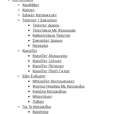
Καμβάδες
Κούπες
Ειδικές Κατασκευές
Τσάντες / Σακούλες
Τσάντες Δώρου
Τσαντάκια Με Φερμουάρ
Καθρεπτάκια Τσάντας
Σακούλες Δώρων
Νεσεσέρ
Κορνίζες
Κορνίζες Αλουμινίου
Κορνίζες Ξύλινες
Κορνίζες Πέτρινες
Κορνίζες Πλέξι Γκλας
Είδη Ένδυσης
Μπλούζες Κοντομάνικες
Φουτερ Hoodies Με Κατοικιδιο
Kαπέλα Κατοικιδίου
Μπαντάνες
Ποδιές
Για Το Κατοικίδιο
Καρότσια