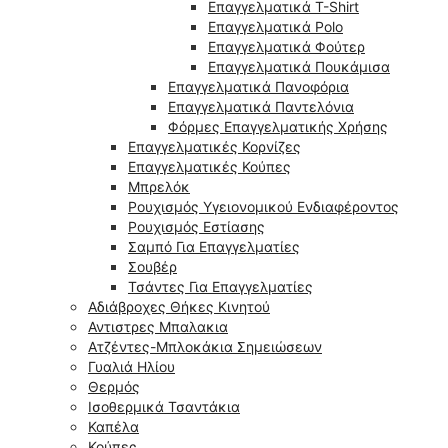
Επαγγελματικά T-Shirt
Επαγγελματικά Polo
Επαγγελματικά Φούτερ
Επαγγελματικά Πουκάμισα
Επαγγελματικά Πανοφόρια
Επαγγελματικά Παντελόνια
Φόρμες Επαγγελματικής Χρήσης
Επαγγελματικές Κορνίζες
Επαγγελματικές Κούπες
Μπρελόκ
Ρουχισμός Υγειονομικού Ενδιαφέροντος
Ρουχισμός Εστίασης
Σαμπό Για Επαγγελματίες
Σουβέρ
Τσάντες Για Επαγγελματίες
Αδιάβροχες Θήκες Κινητού
Αντιστρες Μπαλακια
Ατζέντες-Μπλοκάκια Σημειώσεων
Γυαλιά Ηλίου
Θερμός
Ισοθερμικά Τσαντάκια
Καπέλα
Κούπες