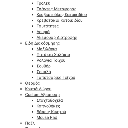
Τρολευ
Τσάντες Μεταφοράς
Κουβερτούλες Κατοικιδίου
Κρεβατάκια Κατοικιδίου
Ταυτότητες
Λουριά
Αξεσουάρ Διατροφής
Είδη Διακόσμησης
Μαξιλάρια
Πατάκια Χαλάκια
Ρολόγια Τοίχου
Σουβέρ
Σουπλά
Ταπετσαρίες Τοίχου
Θερμός
Κουτιά Δώρου
Custom Αξεσουάρ
Σταχτοδοχεία
Καπνοθήκες
Βάσεις Κινητού
Mouse Pad
Παζλ