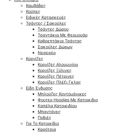
Καμβάδες
Κούπες
Ειδικές Κατασκευές
Τσάντες / Σακούλες
Τσάντες Δώρου
Τσαντάκια Με Φερμουάρ
Καθρεπτάκια Τσάντας
Σακούλες Δώρων
Νεσεσέρ
Κορνίζες
Κορνίζες Αλουμινίου
Κορνίζες Ξύλινες
Κορνίζες Πέτρινες
Κορνίζες Πλέξι Γκλας
Είδη Ένδυσης
Μπλούζες Κοντομάνικες
Φουτερ Hoodies Με Κατοικιδιο
Kαπέλα Κατοικιδίου
Μπαντάνες
Ποδιές
Για Το Κατοικίδιο
Καρότσια