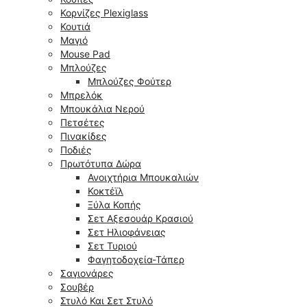
Κορνίζες Plexiglass
Κουτιά
Μαγιό
Mouse Pad
Μπλούζες
Μπλούζες Φούτερ
Μπρελόκ
Μπουκάλια Νερού
Πετσέτες
Πινακίδες
Ποδιές
Πρωτότυπα Δώρα
Ανοιχτήρια Μπουκαλιών
Κοκτέϊλ
Ξύλα Κοπής
Σετ Αξεσουάρ Κρασιού
Σετ Ηλιοφάνειας
Σετ Τυριού
Φαγητοδοχεία-Τάπερ
Σαγιονάρες
Σουβέρ
Στυλό Και Σετ Στυλό