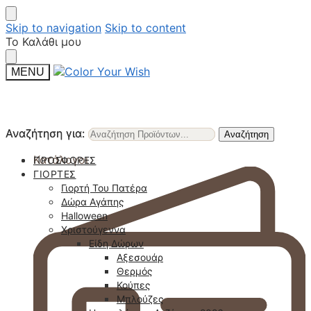
Skip to navigation
Skip to content
Το Καλάθι μου
MENU
Αναζήτηση για:
Αναζήτηση για:
Αναζήτηση
Αναζήτηση
Κατάλογοι
ΠΡΟΣΦΟΡΈΣ
ΓΙΟΡΤΈΣ
Γιορτή Του Πατέρα
Δώρα Αγάπης
Halloween
Χριστούγεννα
Είδη Δώρων
Αξεσουάρ
Θερμός
Κούπες
Μπλούζες