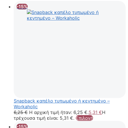
-15%
Snapback καπέλο τυπωμένο ή κεντημένο –
Workaholic
6,25
€
Η αρχική τιμή ήταν: 6,25 €.
5,31
€
Η
τρέχουσα τιμή είναι: 5,31 €.
Επιλογή
-15%