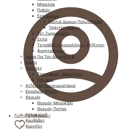
Μπρελόκ
Ποδιές
Σετ Δώρων
Κουτιά Δώρων Πολυτελείας
Τσάντες Δώρων
Σετ Ζωγραφικής
Στιλό
Τετράδια – Ημερολόγια – Ατζέντες
Φαγητοδοχεία
Δώρα Για Τον Δάσκαλο-Α
Χόμπι
Τσάντες
Τσαντάκια – Κασετίνες
Πουγκιά
Ατζέντες-Σημειωματάρια
Εργαλεία Ψήστη
Θερμός
Θερμός Μπουκάλι
Θερμός Ποτήρι
Καλοκαίρι!!
Λίστα Επιθυμιών
Καμβάδες
Κορνίζες