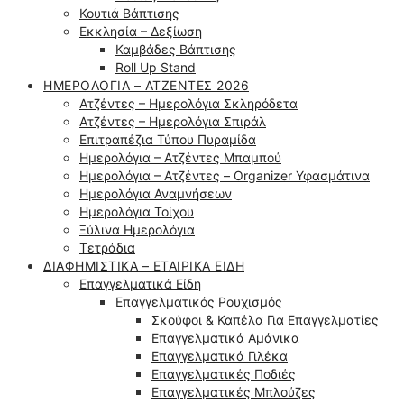
Κουτιά Βάπτισης
Εκκλησία – Δεξίωση
Καμβάδες Βάπτισης
Roll Up Stand
ΗΜΕΡΟΛΌΓΙΑ – ΑΤΖΈΝΤΕΣ 2026
Ατζέντες – Ημερολόγια Σκληρόδετα
Ατζέντες – Ημερολόγια Σπιράλ
Επιτραπέζια Τύπου Πυραμίδα
Ημερολόγια – Ατζέντες Μπαμπού
Ημερολόγια – Ατζέντες – Organizer Υφασμάτινα
Ημερολόγια Αναμνήσεων
Ημερολόγια Τοίχου
Ξύλινα Ημερολόγια
Τετράδια
ΔΙΑΦΗΜΙΣΤΙΚΆ – ΕΤΑΙΡΙΚΆ ΕΊΔΗ
Επαγγελματικά Είδη
Επαγγελματικός Ρουχισμός
Σκούφοι & Καπέλα Για Επαγγελματίες
Επαγγελματικά Αμάνικα
Επαγγελματικά Γιλέκα
Επαγγελματικές Ποδιές
Επαγγελματικές Μπλούζες