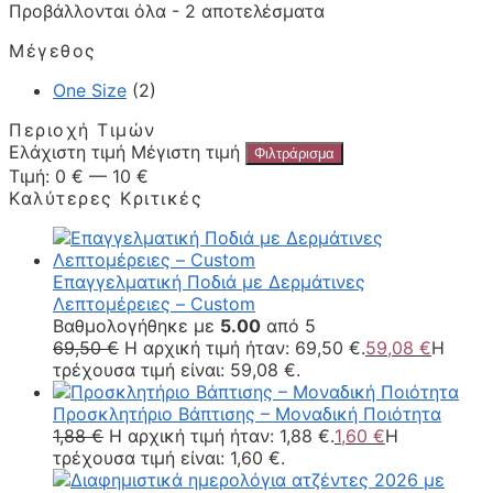
Προβάλλονται όλα - 2 αποτελέσματα
Μέγεθος
One Size
(2)
Περιοχή Τιμών
Ελάχιστη τιμή
Μέγιστη τιμή
Φιλτράρισμα
Τιμή:
0 €
—
10 €
Καλύτερες Κριτικές
Επαγγελματική Ποδιά με Δερμάτινες
Λεπτομέρειες – Custom
Βαθμολογήθηκε με
5.00
από 5
69,50
€
Η αρχική τιμή ήταν: 69,50 €.
59,08
€
Η
τρέχουσα τιμή είναι: 59,08 €.
Προσκλητήριο Βάπτισης – Μοναδική Ποιότητα
1,88
€
Η αρχική τιμή ήταν: 1,88 €.
1,60
€
Η
τρέχουσα τιμή είναι: 1,60 €.