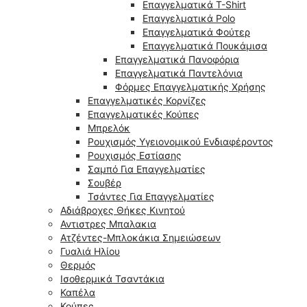
Επαγγελματικά T-Shirt
Επαγγελματικά Polo
Επαγγελματικά Φούτερ
Επαγγελματικά Πουκάμισα
Επαγγελματικά Πανοφόρια
Επαγγελματικά Παντελόνια
Φόρμες Επαγγελματικής Χρήσης
Επαγγελματικές Κορνίζες
Επαγγελματικές Κούπες
Μπρελόκ
Ρουχισμός Υγειονομικού Ενδιαφέροντος
Ρουχισμός Εστίασης
Σαμπό Για Επαγγελματίες
Σουβέρ
Τσάντες Για Επαγγελματίες
Αδιάβροχες Θήκες Κινητού
Αντιστρες Μπαλακια
Ατζέντες-Μπλοκάκια Σημειώσεων
Γυαλιά Ηλίου
Θερμός
Ισοθερμικά Τσαντάκια
Καπέλα
Κούπες