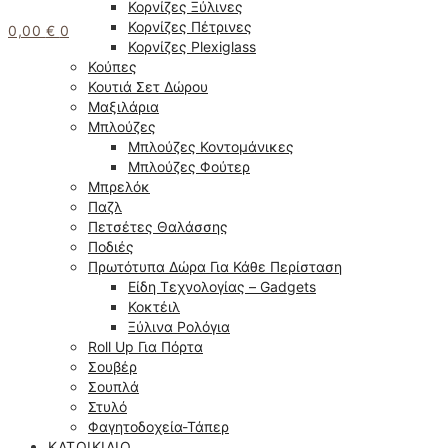
Κορνίζες Ξύλινες
Κορνίζες Πέτρινες
0,00
€
0
Κορνίζες Plexiglass
Κούπες
Κουτιά Σετ Δώρου
Μαξιλάρια
Μπλούζες
Μπλούζες Κοντομάνικες
Μπλούζες Φούτερ
Μπρελόκ
Παζλ
Πετσέτες Θαλάσσης
Ποδιές
Πρωτότυπα Δώρα Για Κάθε Περίσταση
Είδη Τεχνολογίας – Gadgets
Κοκτέιλ
Ξύλινα Ρολόγια
Roll Up Για Πόρτα
Σουβέρ
Σουπλά
Στυλό
Φαγητοδοχεία-Τάπερ
ΚΑΤΟΙΚΊΔΙΟ