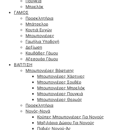
Πουγκιά
Μπρελόκ
ΓΆΜΟΣ
Προσκλητήρια
Μπάτσελορ
Κουτιά Ευχών
Μπομπονιέρες
Γαμήλια Υποδοχή
Δεξίωση
Καμβάδες Γάμου
Αξεσουάρ Γάμου
ΒΆΠΤΙΣΗ
Μπομπονιέρες Βάφτισης
Μπομπονιέρες Χάρτινες
Μπομπονιέρες Σουβέρ
Μπομπονιέρες Μπρελόκ
Μπομπονιέρες Πουγκιά
Μπομπονιέρες Θερμός
Προσκλητήρια
Νονός-Νονά
Κούπες Μπομπονιέρες Για Νονούς
Μαξιλάρια Δώρου Για Νονούς
Ποδιές Νονού-Άς