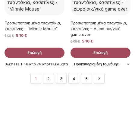
Προσωποποιημένα τσαντάκια,
Προσωποποιημένα τσαντάκια,
κασετίνες – “Minnie Mouse”
κασετίνες – Δώρο οικ/γικό
game over
5,10
€
6,00
€
5,10
€
6,00
€
Επιλογή
Επιλογή
Βλέπετε 1–16 από 74 αποτελέσματα
1
2
3
4
5