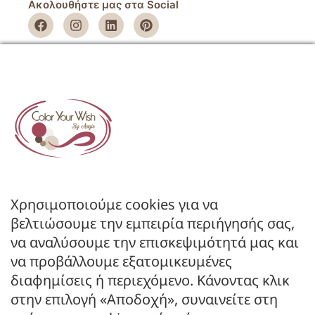
Ακολουθήστε μας στα Social
ΕΤΑΙΡΕΙΑ
Όροι Χρήσης
Πολιτική Απορρήτου
Πολιτική Επιστροφών
ΚΑΤΑΣΤΗΜΑ
Ο Λογαριασμός μου
Κατάλογοι B2B
Χρησιμοποιούμε cookies για να
Εγγραφή Χονδρικής
βελτιώσουμε την εμπειρία περιήγησής σας,
Μέθοδοι Πληρωμής
να αναλύσουμε την επισκεψιμότητά μας και
Μέθοδοι Αποστολής
να προβάλλουμε εξατομικευμένες
διαφημίσεις ή περιεχόμενο. Κάνοντας κλικ
ΕΠΙΚΟΙΝΩΝΙΑ
στην επιλογή «Αποδοχή», συναινείτε στη
Φόρμα Επικοινωνίας