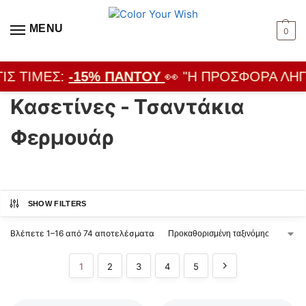
MENU
0
ΙΣ ΤΙΜΈΣ:
-15% ΠΑΝΤΟΎ
👀 "Η ΠΡΟΣΦΟΡΆ ΛΉΓΕ
Κασετίνες - Τσαντάκια
Φερμουάρ
SHOW FILTERS
Βλέπετε 1–16 από 74 αποτελέσματα
1
2
3
4
5