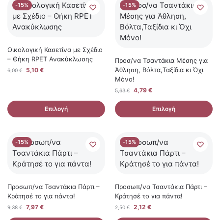
-15%
-15%
Οικολογική Κασετίνα με Σχέδιο
– Θήκη RPET Ανακύκλωσης
Προσ/να Τσαντάκια Μέσης για
Άθληση, Βόλτα,Ταξίδια κι Όχι
5,10
€
6,00
€
Μόνο!
4,79
€
5,63
€
Επιλογή
Επιλογή
-15%
-15%
Προσωπ/να Τσαντάκια Πάρτι –
Προσωπ/να Τσαντάκια Πάρτι –
Κράτησέ το για πάντα!
Κράτησέ το για πάντα!
7,97
€
2,12
€
9,38
€
2,50
€