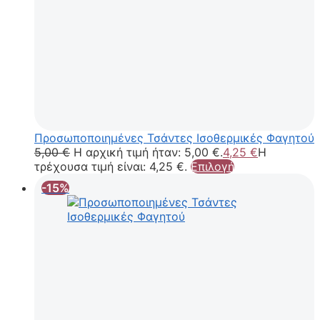
Προσωποποιημένες Τσάντες Ισοθερμικές Φαγητού
5,00
€
Η αρχική τιμή ήταν: 5,00 €.
4,25
€
Η
τρέχουσα τιμή είναι: 4,25 €.
Επιλογή
-15%