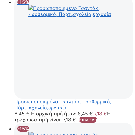
-15%
Προσωποποιημένο Τσαντάκι -Ισοθερμικό,
Πάρτι,σχολείο,εργασία
8,45
€
Η αρχική τιμή ήταν: 8,45 €.
7,18
€
Η
τρέχουσα τιμή είναι: 7,18 €.
Επιλογή
-15%