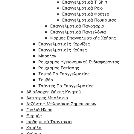
Επαγγελματικά T-Shirt
Επαγγελματικά Polo
Επαγγελματικά Φούτερ
Επαγγελματικά Πουκάμισα
Επαγγελματικά Πανοφόρια
Επαγγελματικά Παντελόνια
Φόρμες Επαγγελματικής Χρήσης
Επαγγελματικές Κορνίζες
Επαγγελματικές Κούπες
Μπρελόκ
Ρουχισμός Υγειονομικού Ενδιαφέροντος
Ρουχισμός Εστίασης
Σαμπό Για Επαγγελματίες
Σουβέρ
Τσάντες Για Επαγγελματίες
Αδιάβροχες Θήκες Κινητού
Αντιστρες Μπαλακια
Ατζέντες-Μπλοκάκια Σημειώσεων
Γυαλιά Ηλίου
Θερμός
Ισοθερμικά Τσαντάκια
Καπέλα
Κούπες