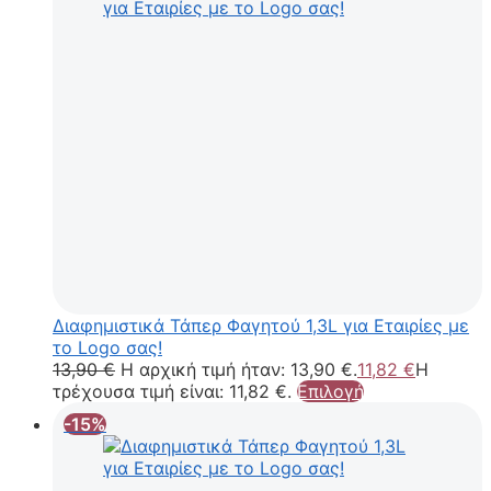
Διαφημιστικά Τάπερ Φαγητού 1,3L για Εταιρίες με
το Logo σας!
13,90
€
Η αρχική τιμή ήταν: 13,90 €.
11,82
€
Η
τρέχουσα τιμή είναι: 11,82 €.
Επιλογή
-15%