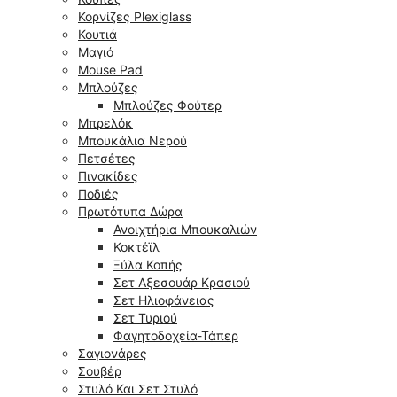
Κορνίζες Plexiglass
Κουτιά
Μαγιό
Mouse Pad
Μπλούζες
Μπλούζες Φούτερ
Μπρελόκ
Μπουκάλια Νερού
Πετσέτες
Πινακίδες
Ποδιές
Πρωτότυπα Δώρα
Ανοιχτήρια Μπουκαλιών
Κοκτέϊλ
Ξύλα Κοπής
Σετ Αξεσουάρ Κρασιού
Σετ Ηλιοφάνειας
Σετ Τυριού
Φαγητοδοχεία-Τάπερ
Σαγιονάρες
Σουβέρ
Στυλό Και Σετ Στυλό