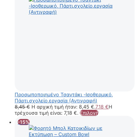
Προσωποποιημένο Τσαντάκι -Ισοθερμικό,
Πάρτι,σχολείο,εργασία (Αντιγραφή)
8,45
€
Η αρχική τιμή ήταν: 8,45 €.
7,18
€
Η
τρέχουσα τιμή είναι: 7,18 €.
Επιλογή
-15%