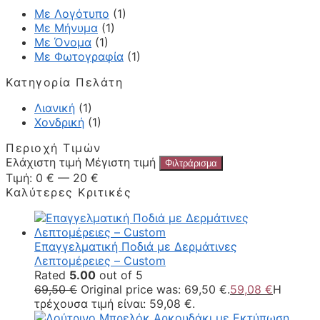
Με Λογότυπο
(1)
Με Μήνυμα
(1)
Με Όνομα
(1)
Με Φωτογραφία
(1)
Κατηγορία Πελάτη
Λιανική
(1)
Χονδρική
(1)
Περιοχή Τιμών
Ελάχιστη τιμή
Μέγιστη τιμή
Φιλτράρισμα
Τιμή:
0 €
—
20 €
Καλύτερες Κριτικές
Επαγγελματική Ποδιά με Δερμάτινες
Λεπτομέρειες – Custom
Rated
5.00
out of 5
69,50
€
Original price was: 69,50 €.
59,08
€
Η
τρέχουσα τιμή είναι: 59,08 €.