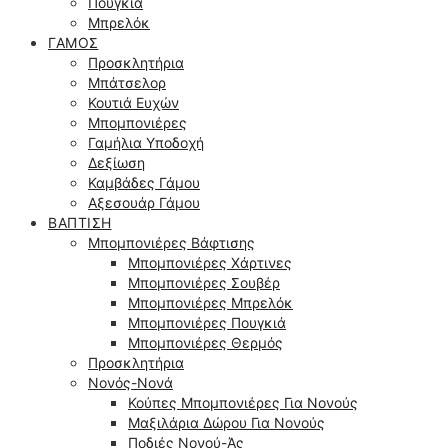
Πουγκιά
Μπρελόκ
ΓΆΜΟΣ
Προσκλητήρια
Μπάτσελορ
Κουτιά Ευχών
Μπομπονιέρες
Γαμήλια Υποδοχή
Δεξίωση
Καμβάδες Γάμου
Αξεσουάρ Γάμου
ΒΆΠΤΙΣΗ
Μπομπονιέρες Βάφτισης
Μπομπονιέρες Χάρτινες
Μπομπονιέρες Σουβέρ
Μπομπονιέρες Μπρελόκ
Μπομπονιέρες Πουγκιά
Μπομπονιέρες Θερμός
Προσκλητήρια
Νονός-Νονά
Κούπες Μπομπονιέρες Για Νονούς
Μαξιλάρια Δώρου Για Νονούς
Ποδιές Νονού-Άς