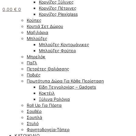
Κορνίζες Ξύλινες
Κορνίζες Πέτρινες
0,00
€
0
Κορνίζες Plexiglass
Κούπες
Κουτιά Σετ Δώρου
Μαξιλάρια
Μπλούζες
Μπλούζες Κοντομάνικες
Μπλούζες Φούτερ
Μπρελόκ
Παζλ
Πετσέτες Θαλάσσης
Ποδιές
Πρωτότυπα Δώρα Για Κάθε Περίσταση
Είδη Τεχνολογίας – Gadgets
Κοκτέιλ
Ξύλινα Ρολόγια
Roll Up Για Πόρτα
Σουβέρ
Σουπλά
Στυλό
Φαγητοδοχεία-Τάπερ
ΚΑΤΟΙΚΊΔΙΟ