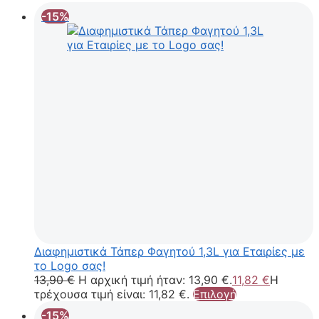
-15%
Διαφημιστικά Τάπερ Φαγητού 1,3L για Εταιρίες με
το Logo σας!
13,90
€
Η αρχική τιμή ήταν: 13,90 €.
11,82
€
Η
τρέχουσα τιμή είναι: 11,82 €.
Επιλογή
-15%