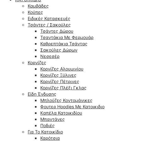
Καμβάδες
Κούπες
Ειδικές Κατασκευές
Τσάντες / Σακούλες
Τσάντες Δώρου
Τσαντάκια Με Φερμουάρ
Καθρεπτάκια Τσάντας
Σακούλες Δώρων
Νεσεσέρ
Κορνίζες
Κορνίζες Αλουμινίου
Κορνίζες Ξύλινες
Κορνίζες Πέτρινες
Κορνίζες Πλέξι Γκλας
Είδη Ένδυσης
Μπλούζες Κοντομάνικες
Φουτερ Hoodies Με Κατοικιδιο
Kαπέλα Κατοικιδίου
Μπαντάνες
Ποδιές
Για Το Κατοικίδιο
Καρότσια