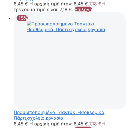
8,45
€
Η αρχική τιμή ήταν: 8,45 €.
7,18
€
Η
τρέχουσα τιμή είναι: 7,18 €.
Επιλογή
-15%
Προσωποποιημένο Τσαντάκι -Ισοθερμικό,
Πάρτι,σχολείο,εργασία
8,45
€
Η αρχική τιμή ήταν: 8,45 €.
7,18
€
Η