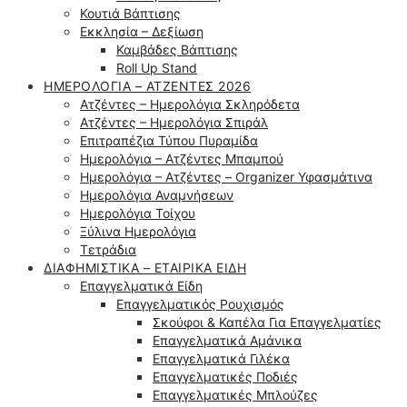
Κουτιά Βάπτισης
Εκκλησία – Δεξίωση
Καμβάδες Βάπτισης
Roll Up Stand
ΗΜΕΡΟΛΌΓΙΑ – ΑΤΖΈΝΤΕΣ 2026
Ατζέντες – Ημερολόγια Σκληρόδετα
Ατζέντες – Ημερολόγια Σπιράλ
Επιτραπέζια Τύπου Πυραμίδα
Ημερολόγια – Ατζέντες Μπαμπού
Ημερολόγια – Ατζέντες – Organizer Υφασμάτινα
Ημερολόγια Αναμνήσεων
Ημερολόγια Τοίχου
Ξύλινα Ημερολόγια
Τετράδια
ΔΙΑΦΗΜΙΣΤΙΚΆ – ΕΤΑΙΡΙΚΆ ΕΊΔΗ
Επαγγελματικά Είδη
Επαγγελματικός Ρουχισμός
Σκούφοι & Καπέλα Για Επαγγελματίες
Επαγγελματικά Αμάνικα
Επαγγελματικά Γιλέκα
Επαγγελματικές Ποδιές
Επαγγελματικές Μπλούζες