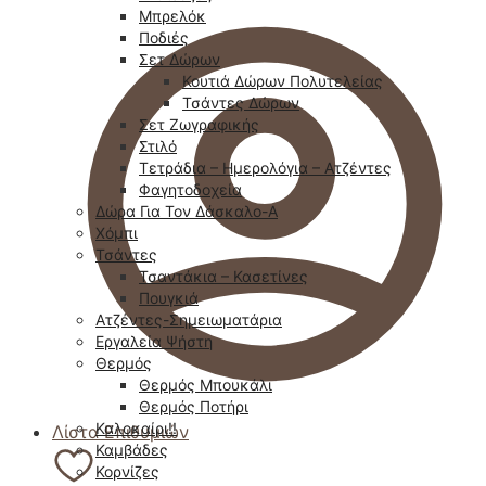
Μπρελόκ
Ποδιές
Σετ Δώρων
Κουτιά Δώρων Πολυτελείας
Τσάντες Δώρων
Σετ Ζωγραφικής
Στιλό
Τετράδια – Ημερολόγια – Ατζέντες
Φαγητοδοχεία
Δώρα Για Τον Δάσκαλο-Α
Χόμπι
Τσάντες
Τσαντάκια – Κασετίνες
Πουγκιά
Ατζέντες-Σημειωματάρια
Εργαλεία Ψήστη
Θερμός
Θερμός Μπουκάλι
Θερμός Ποτήρι
Καλοκαίρι!!
Λίστα Επιθυμιών
Καμβάδες
Κορνίζες