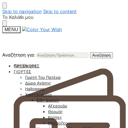
Skip to navigation
Skip to content
Το Καλάθι μου
MENU
Αναζήτηση για:
Αναζήτηση για:
Αναζήτηση
Αναζήτηση
Κατάλογοι
ΠΡΟΣΦΟΡΈΣ
ΓΙΟΡΤΈΣ
Γιορτή Του Πατέρα
Δώρα Αγάπης
Halloween
Χριστούγεννα
Είδη Δώρων
Αξεσουάρ
Θερμός
Κούπες
Μπλούζες