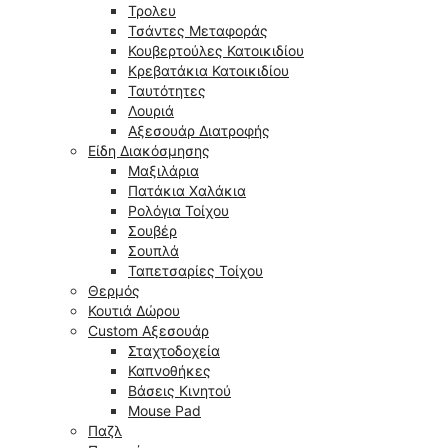
Τρολευ
Τσάντες Μεταφοράς
Κουβερτούλες Κατοικιδίου
Κρεβατάκια Κατοικιδίου
Ταυτότητες
Λουριά
Αξεσουάρ Διατροφής
Είδη Διακόσμησης
Μαξιλάρια
Πατάκια Χαλάκια
Ρολόγια Τοίχου
Σουβέρ
Σουπλά
Ταπετσαρίες Τοίχου
Θερμός
Κουτιά Δώρου
Custom Αξεσουάρ
Σταχτοδοχεία
Καπνοθήκες
Βάσεις Κινητού
Mouse Pad
Παζλ