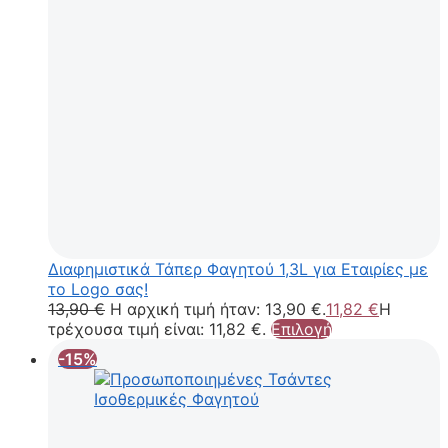
Διαφημιστικά Τάπερ Φαγητού 1,3L για Εταιρίες με
το Logo σας!
13,90
€
Η αρχική τιμή ήταν: 13,90 €.
11,82
€
Η
τρέχουσα τιμή είναι: 11,82 €.
Επιλογή
-15%