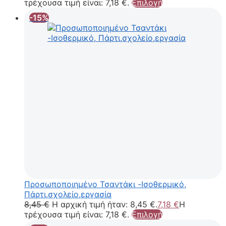
τρέχουσα τιμή είναι: 7,18 €.
Επιλογή
-15%
Προσωποποιημένο Τσαντάκι -Ισοθερμικό,
Πάρτι,σχολείο,εργασία
8,45
€
Η αρχική τιμή ήταν: 8,45 €.
7,18
€
Η
τρέχουσα τιμή είναι: 7,18 €.
Επιλογή