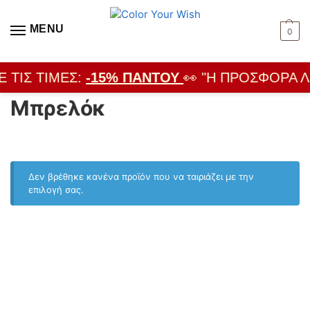
MENU
0
Ε ΤΙΣ ΤΙΜΈΣ:
-15% ΠΑΝΤΟΎ
👀 "Η ΠΡΟΣΦΟΡΆ Λ
Μπρελόκ
Δεν βρέθηκε κανένα προϊόν που να ταιριάζει με την
επιλογή σας.