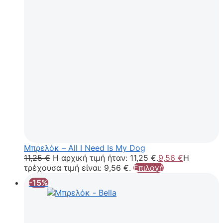
Μπρελόκ – All I Need Is My Dog
11,25
€
Η αρχική τιμή ήταν: 11,25 €.
9,56
€
Η
τρέχουσα τιμή είναι: 9,56 €.
Επιλογή
-15%