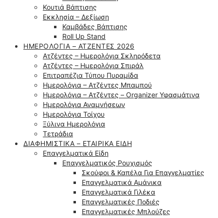
Κουτιά Βάπτισης
Εκκλησία – Δεξίωση
Καμβάδες Βάπτισης
Roll Up Stand
ΗΜΕΡΟΛΌΓΙΑ – ΑΤΖΈΝΤΕΣ 2026
Ατζέντες – Ημερολόγια Σκληρόδετα
Ατζέντες – Ημερολόγια Σπιράλ
Επιτραπέζια Τύπου Πυραμίδα
Ημερολόγια – Ατζέντες Μπαμπού
Ημερολόγια – Ατζέντες – Organizer Υφασμάτινα
Ημερολόγια Αναμνήσεων
Ημερολόγια Τοίχου
Ξύλινα Ημερολόγια
Τετράδια
ΔΙΑΦΗΜΙΣΤΙΚΆ – ΕΤΑΙΡΙΚΆ ΕΊΔΗ
Επαγγελματικά Είδη
Επαγγελματικός Ρουχισμός
Σκούφοι & Καπέλα Για Επαγγελματίες
Επαγγελματικά Αμάνικα
Επαγγελματικά Γιλέκα
Επαγγελματικές Ποδιές
Επαγγελματικές Μπλούζες