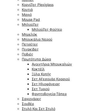
Κορνίζες Plexiglass
Κουτιά
Μαγιό
Mouse Pad
Μπλούζες
Μπλούζες Φούτερ
Μπρελόκ
Μπουκάλια Νερού
Πετσέτες
Πινακίδες
Ποδιές
Πρωτότυπα Δώρα
Ανοιχτήρια Μπουκαλιών
Κοκτέϊλ
Ξύλα Κοπής
Σετ Αξεσουάρ Κρασιού
Σετ Ηλιοφάνειας
Σετ Τυριού
Φαγητοδοχεία-Τάπερ
Σαγιονάρες
Σουβέρ
Στυλό Και Σετ Στυλό