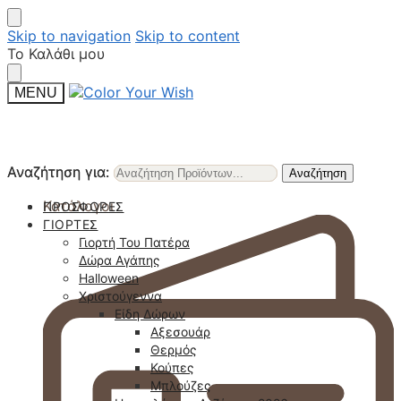
Skip to navigation
Skip to content
Το Καλάθι μου
MENU
Αναζήτηση για:
Αναζήτηση για:
Αναζήτηση
Αναζήτηση
Κατάλογοι
ΠΡΟΣΦΟΡΈΣ
ΓΙΟΡΤΈΣ
Γιορτή Του Πατέρα
Δώρα Αγάπης
Halloween
Χριστούγεννα
Είδη Δώρων
Αξεσουάρ
Θερμός
Κούπες
Μπλούζες