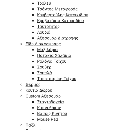
Τρολευ
Τσάντες Μεταφοράς
Κουβερτούλες Κατοικιδίου
Κρεβατάκια Κατοικιδίου
Ταυτότητες
Λουριά
Αξεσουάρ Διατροφής
Είδη Διακόσμησης
Μαξιλάρια
Πατάκια Χαλάκια
Ρολόγια Τοίχου
Σουβέρ
Σουπλά
Ταπετσαρίες Τοίχου
Θερμός
Κουτιά Δώρου
Custom Αξεσουάρ
Σταχτοδοχεία
Καπνοθήκες
Βάσεις Κινητού
Mouse Pad
Παζλ