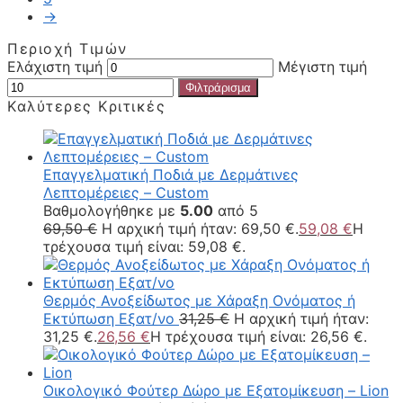
→
Περιοχή Τιμών
Ελάχιστη τιμή
Μέγιστη τιμή
Φιλτράρισμα
Καλύτερες Κριτικές
Επαγγελματική Ποδιά με Δερμάτινες
Λεπτομέρειες – Custom
Βαθμολογήθηκε με
5.00
από 5
69,50
€
Η αρχική τιμή ήταν: 69,50 €.
59,08
€
Η
τρέχουσα τιμή είναι: 59,08 €.
Θερμός Ανοξείδωτος με Xάραξη Oνόματος ή
Εκτύπωση Εξατ/νο
31,25
€
Η αρχική τιμή ήταν:
31,25 €.
26,56
€
Η τρέχουσα τιμή είναι: 26,56 €.
Οικολογικό Φούτερ Δώρο με Εξατομίκευση – Lion