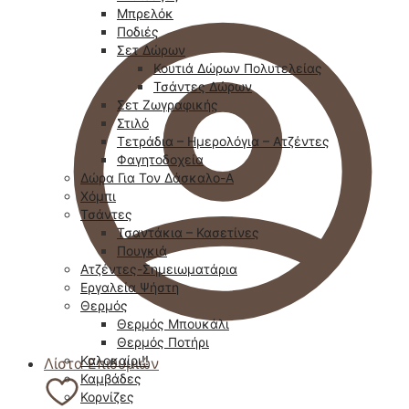
Μπρελόκ
Ποδιές
Σετ Δώρων
Κουτιά Δώρων Πολυτελείας
Τσάντες Δώρων
Σετ Ζωγραφικής
Στιλό
Τετράδια – Ημερολόγια – Ατζέντες
Φαγητοδοχεία
Δώρα Για Τον Δάσκαλο-Α
Χόμπι
Τσάντες
Τσαντάκια – Κασετίνες
Πουγκιά
Ατζέντες-Σημειωματάρια
Εργαλεία Ψήστη
Θερμός
Θερμός Μπουκάλι
Θερμός Ποτήρι
Καλοκαίρι!!
Λίστα Επιθυμιών
Καμβάδες
Κορνίζες