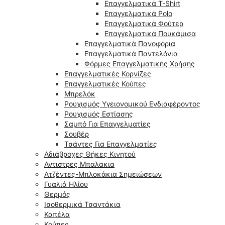
Επαγγελματικά T-Shirt
Επαγγελματικά Polo
Επαγγελματικά Φούτερ
Επαγγελματικά Πουκάμισα
Επαγγελματικά Πανοφόρια
Επαγγελματικά Παντελόνια
Φόρμες Επαγγελματικής Χρήσης
Επαγγελματικές Κορνίζες
Επαγγελματικές Κούπες
Μπρελόκ
Ρουχισμός Υγειονομικού Ενδιαφέροντος
Ρουχισμός Εστίασης
Σαμπό Για Επαγγελματίες
Σουβέρ
Τσάντες Για Επαγγελματίες
Αδιάβροχες Θήκες Κινητού
Αντιστρες Μπαλακια
Ατζέντες-Μπλοκάκια Σημειώσεων
Γυαλιά Ηλίου
Θερμός
Ισοθερμικά Τσαντάκια
Καπέλα
Κούπες