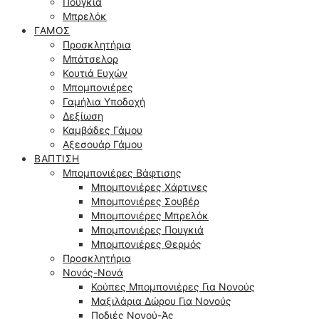
Πουγκιά
Μπρελόκ
ΓΆΜΟΣ
Προσκλητήρια
Μπάτσελορ
Κουτιά Ευχών
Μπομπονιέρες
Γαμήλια Υποδοχή
Δεξίωση
Καμβάδες Γάμου
Αξεσουάρ Γάμου
ΒΆΠΤΙΣΗ
Μπομπονιέρες Βάφτισης
Μπομπονιέρες Χάρτινες
Μπομπονιέρες Σουβέρ
Μπομπονιέρες Μπρελόκ
Μπομπονιέρες Πουγκιά
Μπομπονιέρες Θερμός
Προσκλητήρια
Νονός-Νονά
Κούπες Μπομπονιέρες Για Νονούς
Μαξιλάρια Δώρου Για Νονούς
Ποδιές Νονού-Άς