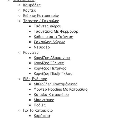
Καμβάδες
Κούπες
Ειδικές Κατασκευές
Τσάντες / Σακούλες
Τσάντες Δώρου
Τσαντάκια Με Φερμουάρ
Καθρεπτάκια Τσάντας
Σακούλες Δώρων
Νεσεσέρ
Κορνίζες
Κορνίζες Αλουμινίου
Κορνίζες Ξύλινες
Κορνίζες Πέτρινες
Κορνίζες Πλέξι Γκλας
Είδη Ένδυσης
Μπλούζες Κοντομάνικες
Φουτερ Hoodies Με Κατοικιδιο
Kαπέλα Κατοικιδίου
Μπαντάνες
Ποδιές
Για Το Κατοικίδιο
Καρότσια