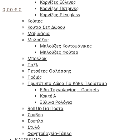
Κορνίζες Ξύλινες
Κορνίζες Πέτρινες
0,00
€
0
Κορνίζες Plexiglass
Κούπες
Κουτιά Σετ Δώρου
Μαξιλάρια
Μπλούζες
Μπλούζες Κοντομάνικες
Μπλούζες Φούτερ
Μπρελόκ
Παζλ
Πετσέτες Θαλάσσης
Ποδιές
Πρωτότυπα Δώρα Για Κάθε Περίσταση
Είδη Τεχνολογίας – Gadgets
Κοκτέιλ
Ξύλινα Ρολόγια
Roll Up Για Πόρτα
Σουβέρ
Σουπλά
Στυλό
Φαγητοδοχεία-Τάπερ
ΚΑΤΟΙΚΊΔΙΟ