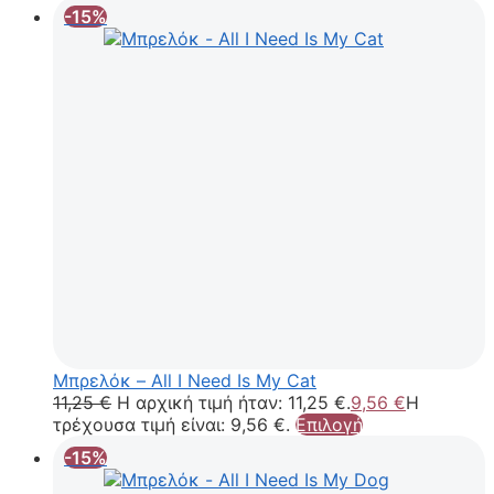
-15%
Μπρελόκ – All I Need Is My Cat
11,25
€
Η αρχική τιμή ήταν: 11,25 €.
9,56
€
Η
τρέχουσα τιμή είναι: 9,56 €.
Επιλογή
-15%