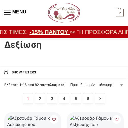
MENU
2
ΙΣ ΤΙΜΈΣ:
-15% ΠΑΝΤΟΎ
👀 "Η ΠΡΟΣΦΟΡΆ ΛΉΓΕ
Δεξίωση
SHOW FILTERS
Βλέπετε 1–16 από 82 αποτελέσματα
1
2
3
4
5
6