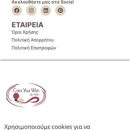
Ακολουθήστε μας στα Social
ΕΤΑΙΡΕΙΑ
Όροι Χρήσης
Πολιτική Απορρήτου
Πολιτική Επιστροφών
ΚΑΤΑΣΤΗΜΑ
Ο Λογαριασμός μου
Κατάλογοι B2B
Χρησιμοποιούμε cookies για να
Εγγραφή Χονδρικής