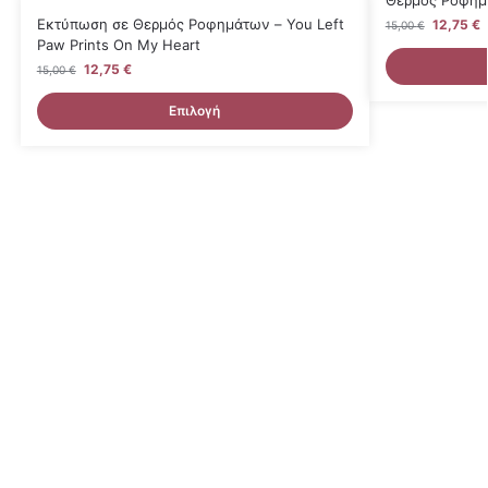
Θερμός Ροφημά
Εκτύπωση σε Θερμός Ροφημάτων – You Left
12,75
€
15,00
€
Paw Prints On My Heart
12,75
€
15,00
€
Επιλογή