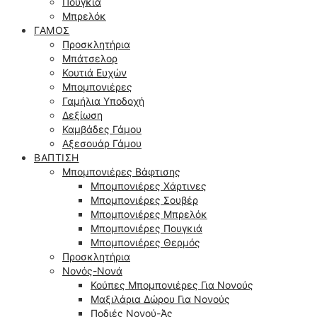
Πουγκιά
Μπρελόκ
ΓΆΜΟΣ
Προσκλητήρια
Μπάτσελορ
Κουτιά Ευχών
Μπομπονιέρες
Γαμήλια Υποδοχή
Δεξίωση
Καμβάδες Γάμου
Αξεσουάρ Γάμου
ΒΆΠΤΙΣΗ
Μπομπονιέρες Βάφτισης
Μπομπονιέρες Χάρτινες
Μπομπονιέρες Σουβέρ
Μπομπονιέρες Μπρελόκ
Μπομπονιέρες Πουγκιά
Μπομπονιέρες Θερμός
Προσκλητήρια
Νονός-Νονά
Κούπες Μπομπονιέρες Για Νονούς
Μαξιλάρια Δώρου Για Νονούς
Ποδιές Νονού-Άς