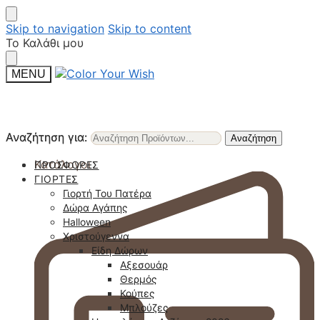
Skip to navigation
Skip to content
Το Καλάθι μου
MENU
Αναζήτηση για:
Αναζήτηση για:
Αναζήτηση
Αναζήτηση
Κατάλογοι
ΠΡΟΣΦΟΡΈΣ
ΓΙΟΡΤΈΣ
Γιορτή Του Πατέρα
Δώρα Αγάπης
Halloween
Χριστούγεννα
Είδη Δώρων
Αξεσουάρ
Θερμός
Κούπες
Μπλούζες