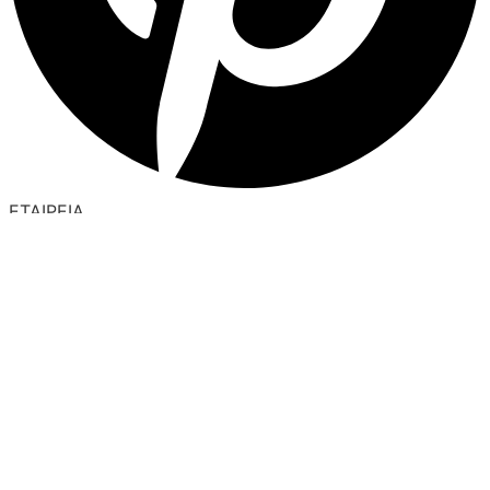
ΕΤΑΙΡΕΙΑ
Όροι Χρήσης
Πολιτική Απορρήτου
Πολιτική Επιστροφών
ΚΑΤΑΣΤΗΜΑ
Ο Λογαριασμός μου
Κατάλογοι B2B
Εγγραφή Χονδρικής
Μέθοδοι Πληρωμής
Μέθοδοι Αποστολής