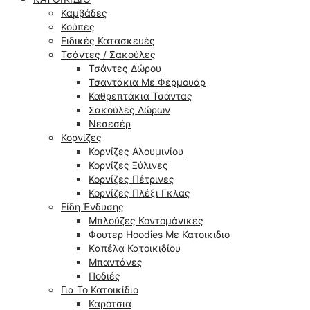
Καμβάδες
Κούπες
Ειδικές Κατασκευές
Τσάντες / Σακούλες
Τσάντες Δώρου
Τσαντάκια Με Φερμουάρ
Καθρεπτάκια Τσάντας
Σακούλες Δώρων
Νεσεσέρ
Κορνίζες
Κορνίζες Αλουμινίου
Κορνίζες Ξύλινες
Κορνίζες Πέτρινες
Κορνίζες Πλέξι Γκλας
Είδη Ένδυσης
Μπλούζες Κοντομάνικες
Φουτερ Hoodies Με Κατοικιδιο
Kαπέλα Κατοικιδίου
Μπαντάνες
Ποδιές
Για Το Κατοικίδιο
Καρότσια