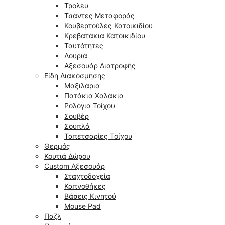
Τρολευ
Τσάντες Μεταφοράς
Κουβερτούλες Κατοικιδίου
Κρεβατάκια Κατοικιδίου
Ταυτότητες
Λουριά
Αξεσουάρ Διατροφής
Είδη Διακόσμησης
Μαξιλάρια
Πατάκια Χαλάκια
Ρολόγια Τοίχου
Σουβέρ
Σουπλά
Ταπετσαρίες Τοίχου
Θερμός
Κουτιά Δώρου
Custom Αξεσουάρ
Σταχτοδοχεία
Καπνοθήκες
Βάσεις Κινητού
Mouse Pad
Παζλ