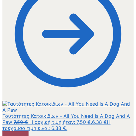
Ταυτότητες Κατοικίδιων - All You Need Is A Dog And A
Paw
7,50
€
Η αρχική τιμή ήταν: 7,50 €.
6,38
€
Η
τρέχουσα τιμή είναι: 6,38 €.
Προσφορά!