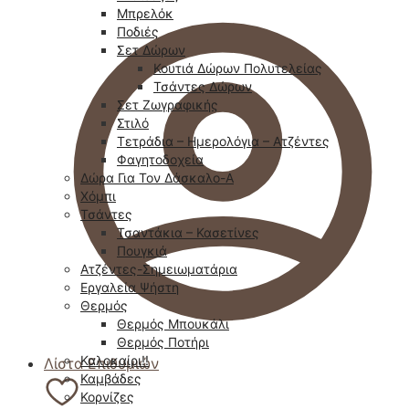
Μπρελόκ
Ποδιές
Σετ Δώρων
Κουτιά Δώρων Πολυτελείας
Τσάντες Δώρων
Σετ Ζωγραφικής
Στιλό
Τετράδια – Ημερολόγια – Ατζέντες
Φαγητοδοχεία
Δώρα Για Τον Δάσκαλο-Α
Χόμπι
Τσάντες
Τσαντάκια – Κασετίνες
Πουγκιά
Ατζέντες-Σημειωματάρια
Εργαλεία Ψήστη
Θερμός
Θερμός Μπουκάλι
Θερμός Ποτήρι
Καλοκαίρι!!
Λίστα Επιθυμιών
Καμβάδες
Κορνίζες