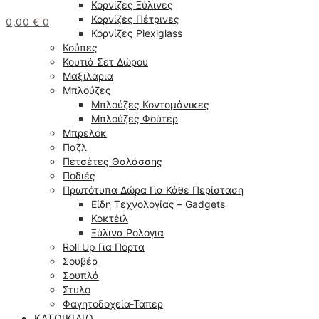
Κορνίζες Ξύλινες
Κορνίζες Πέτρινες
0,00
€
0
Κορνίζες Plexiglass
Κούπες
Κουτιά Σετ Δώρου
Μαξιλάρια
Μπλούζες
Μπλούζες Κοντομάνικες
Μπλούζες Φούτερ
Μπρελόκ
Παζλ
Πετσέτες Θαλάσσης
Ποδιές
Πρωτότυπα Δώρα Για Κάθε Περίσταση
Είδη Τεχνολογίας – Gadgets
Κοκτέιλ
Ξύλινα Ρολόγια
Roll Up Για Πόρτα
Σουβέρ
Σουπλά
Στυλό
Φαγητοδοχεία-Τάπερ
ΚΑΤΟΙΚΊΔΙΟ