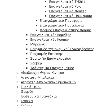
Επαγγελματικά T-Shirt
Επαγγελματικά Polo
Επαγγελματικά Φούτερ
Επαγγελματικά Πουκάμισα
Επαγγελματικά Πανοφόρια
Επαγγελματικά Παντελόνια
Φόρμες Επαγγελματικής Χρήσης
Επαγγελματικές Κορνίζες
Επαγγελματικές Κούπες
Μπρελόκ
Ρουχισμός Υγειονομικού Ενδιαφέροντος
Ρουχισμός Εστίασης
Σαμπό Για Επαγγελματίες
Σουβέρ
Τσάντες Για Επαγγελματίες
Αδιάβροχες Θήκες Κινητού
Αντιστρες Μπαλακια
Ατζέντες-Μπλοκάκια Σημειώσεων
Γυαλιά Ηλίου
Θερμός
Ισοθερμικά Τσαντάκια
Καπέλα
Κούπες