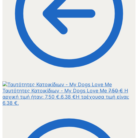
Ταυτότητες Κατοικίδιων - My Dogs Love Me
7,50
€
Η
αρχική τιμή ήταν: 7,50 €.
6,38
€
Η τρέχουσα τιμή είναι:
6,38 €.