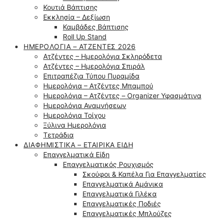
Κουτιά Βάπτισης
Εκκλησία – Δεξίωση
Καμβάδες Βάπτισης
Roll Up Stand
ΗΜΕΡΟΛΌΓΙΑ – ΑΤΖΈΝΤΕΣ 2026
Ατζέντες – Ημερολόγια Σκληρόδετα
Ατζέντες – Ημερολόγια Σπιράλ
Επιτραπέζια Τύπου Πυραμίδα
Ημερολόγια – Ατζέντες Μπαμπού
Ημερολόγια – Ατζέντες – Organizer Υφασμάτινα
Ημερολόγια Αναμνήσεων
Ημερολόγια Τοίχου
Ξύλινα Ημερολόγια
Τετράδια
ΔΙΑΦΗΜΙΣΤΙΚΆ – ΕΤΑΙΡΙΚΆ ΕΊΔΗ
Επαγγελματικά Είδη
Επαγγελματικός Ρουχισμός
Σκούφοι & Καπέλα Για Επαγγελματίες
Επαγγελματικά Αμάνικα
Επαγγελματικά Γιλέκα
Επαγγελματικές Ποδιές
Επαγγελματικές Μπλούζες