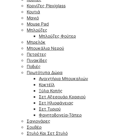
Κορνίζες Plexiglass
Κουτιά
Μαγιό
Mouse Pad
Μπλούζες
Μπλούζες Φούτερ
Μπρελόκ
Μπουκάλια Νερού
Πετσέτες
Πινακίδες
Ποδιές
Πρωτότυπα Δώρα
Ανοιχτήρια Μπουκαλιών
Κοκτέϊλ
Ξύλα Κοπής
Σετ Αξεσουάρ Κρασιού
Σετ Ηλιοφάνειας
Σετ Τυριού
Φαγητοδοχεία-Τάπερ
Σαγιονάρες
Σουβέρ
Στυλό Και Σετ Στυλό