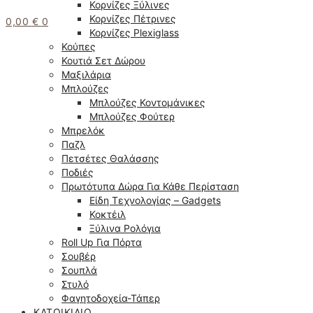
Κορνίζες Ξύλινες
Κορνίζες Πέτρινες
0,00
€
0
Κορνίζες Plexiglass
Κούπες
Κουτιά Σετ Δώρου
Μαξιλάρια
Μπλούζες
Μπλούζες Κοντομάνικες
Μπλούζες Φούτερ
Μπρελόκ
Παζλ
Πετσέτες Θαλάσσης
Ποδιές
Πρωτότυπα Δώρα Για Κάθε Περίσταση
Είδη Τεχνολογίας – Gadgets
Κοκτέιλ
Ξύλινα Ρολόγια
Roll Up Για Πόρτα
Σουβέρ
Σουπλά
Στυλό
Φαγητοδοχεία-Τάπερ
ΚΑΤΟΙΚΊΔΙΟ