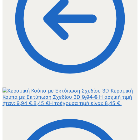
Κεραμική
Κούπα με Εκτύπωση Σχεδίου 3D
9,94
€
Η αρχική τιμή
ήταν: 9,94 €.
8,45
€
Η τρέχουσα τιμή είναι: 8,45 €.