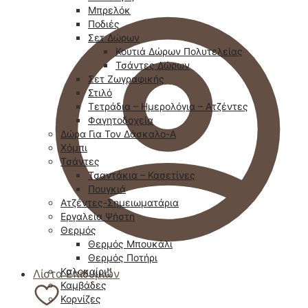
Μπρελόκ
Ποδιές
Σετ Δώρων
Κουτιά Δώρων Πολυτελείας
Τσάντες Δώρων
Σετ Ζωγραφικής
Στιλό
Τετράδια – Ημερολόγια – Ατζέντες
Φαγητοδοχεία
Δώρα Για Τον Δάσκαλο-Α
Χόμπι
Τσάντες
Τσαντάκια – Κασετίνες
Πουγκιά
Ατζέντες-Σημειωματάρια
Εργαλεία Ψήστη
Θερμός
Θερμός Μπουκάλι
Θερμός Ποτήρι
Καλοκαίρι!!
Λίστα Επιθυμιών
Καμβάδες
Κορνίζες