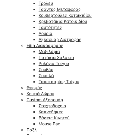
Τρολευ
Τσάντες Μεταφοράς
Κουβερτούλες Κατοικιδίου
Κρεβατάκια Κατοικιδίου
Ταυτότητες
Λουριά
Αξεσουάρ Διατροφής
Είδη Διακόσμησης
Μαξιλάρια
Πατάκια Χαλάκια
Ρολόγια Τοίχου
Σουβέρ
Σουπλά
Ταπετσαρίες Τοίχου
Θερμός
Κουτιά Δώρου
Custom Αξεσουάρ
Σταχτοδοχεία
Καπνοθήκες
Βάσεις Κινητού
Mouse Pad
Παζλ