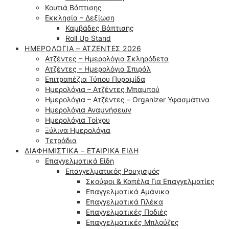
Κουτιά Βάπτισης
Εκκλησία – Δεξίωση
Καμβάδες Βάπτισης
Roll Up Stand
ΗΜΕΡΟΛΌΓΙΑ – ΑΤΖΈΝΤΕΣ 2026
Ατζέντες – Ημερολόγια Σκληρόδετα
Ατζέντες – Ημερολόγια Σπιράλ
Επιτραπέζια Τύπου Πυραμίδα
Ημερολόγια – Ατζέντες Μπαμπού
Ημερολόγια – Ατζέντες – Organizer Υφασμάτινα
Ημερολόγια Αναμνήσεων
Ημερολόγια Τοίχου
Ξύλινα Ημερολόγια
Τετράδια
ΔΙΑΦΗΜΙΣΤΙΚΆ – ΕΤΑΙΡΙΚΆ ΕΊΔΗ
Επαγγελματικά Είδη
Επαγγελματικός Ρουχισμός
Σκούφοι & Καπέλα Για Επαγγελματίες
Επαγγελματικά Αμάνικα
Επαγγελματικά Γιλέκα
Επαγγελματικές Ποδιές
Επαγγελματικές Μπλούζες