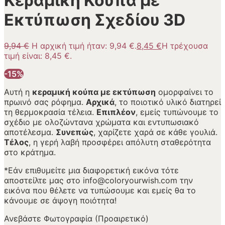
Κεραμική Κούπα με
Εκτύπωση Σχεδίου 3D
9,94
€
Η αρχική τιμή ήταν: 9,94 €.
8,45
€
Η τρέχουσα
τιμή είναι: 8,45 €.
-15%
Αυτή η
κεραμική κούπα με εκτύπωση
ομορφαίνει το
πρωινό σας ρόφημα.
Αρχικά
, το ποιοτικό υλικό διατηρεί
τη θερμοκρασία τέλεια.
Επιπλέον
, εμείς τυπώνουμε το
σχέδιο με ολοζώντανα χρώματα και εντυπωσιακό
αποτέλεσμα.
Συνεπώς
, χαρίζετε χαρά σε κάθε γουλιά.
Τέλος
, η γερή λαβή προσφέρει απόλυτη σταθερότητα
στο κράτημα.
*Εάν επιθυμείτε μια διαφορετική εικόνα τότε
αποστείλτε μας στο info@coloryourwish.com την
εικόνα που θέλετε να τυπώσουμε και εμείς θα το
κάνουμε σε άψογη ποιότητα!
Ανεβάστε Φωτογραφία (Προαιρετικό)