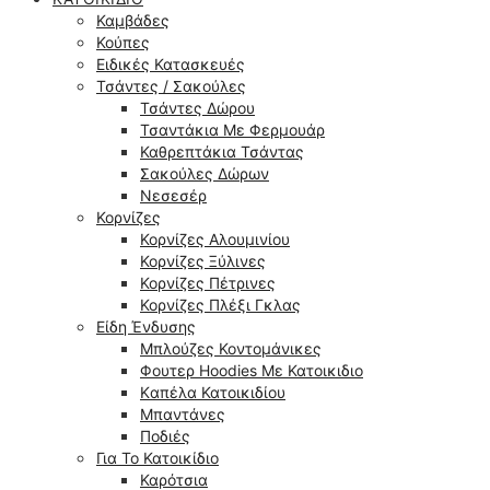
Καμβάδες
Κούπες
Ειδικές Κατασκευές
Τσάντες / Σακούλες
Τσάντες Δώρου
Τσαντάκια Με Φερμουάρ
Καθρεπτάκια Τσάντας
Σακούλες Δώρων
Νεσεσέρ
Κορνίζες
Κορνίζες Αλουμινίου
Κορνίζες Ξύλινες
Κορνίζες Πέτρινες
Κορνίζες Πλέξι Γκλας
Είδη Ένδυσης
Μπλούζες Κοντομάνικες
Φουτερ Hoodies Με Κατοικιδιο
Kαπέλα Κατοικιδίου
Μπαντάνες
Ποδιές
Για Το Κατοικίδιο
Καρότσια