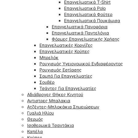
Επαγγελματικά T-Shirt
Επαγγελματικά Polo
Επαγγελματικά Φούτερ
Επαγγελματικά Πουκάμισα
Επαγγελματικά Πανοφόρια
Επαγγελματικά Παντελόνια
Φόρμες Επαγγελματικής Χρήσης
Επαγγελματικές Κορνίζες
Επαγγελματικές Κούπες
Μπρελόκ
Ρουχισμός Υγειονομικού Ενδιαφέροντος
Ρουχισμός Εστίασης
Σαμπό Για Επαγγελματίες
Σουβέρ
Τσάντες Για Επαγγελματίες
Αδιάβροχες Θήκες Κινητού
Αντιστρες Μπαλακια
Ατζέντες-Μπλοκάκια Σημειώσεων
Γυαλιά Ηλίου
Θερμός
Ισοθερμικά Τσαντάκια
Καπέλα
Κούπες