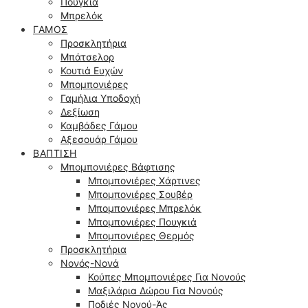
Πουγκιά
Μπρελόκ
ΓΆΜΟΣ
Προσκλητήρια
Μπάτσελορ
Κουτιά Ευχών
Μπομπονιέρες
Γαμήλια Υποδοχή
Δεξίωση
Καμβάδες Γάμου
Αξεσουάρ Γάμου
ΒΆΠΤΙΣΗ
Μπομπονιέρες Βάφτισης
Μπομπονιέρες Χάρτινες
Μπομπονιέρες Σουβέρ
Μπομπονιέρες Μπρελόκ
Μπομπονιέρες Πουγκιά
Μπομπονιέρες Θερμός
Προσκλητήρια
Νονός-Νονά
Κούπες Μπομπονιέρες Για Νονούς
Μαξιλάρια Δώρου Για Νονούς
Ποδιές Νονού-Άς