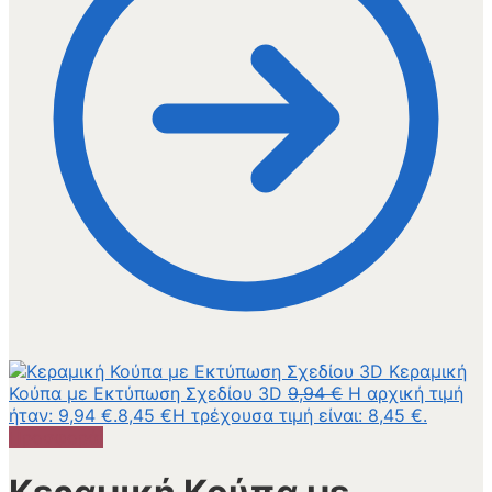
Κεραμική
Κούπα με Εκτύπωση Σχεδίου 3D
9,94
€
Η αρχική τιμή
ήταν: 9,94 €.
8,45
€
Η τρέχουσα τιμή είναι: 8,45 €.
Προσφορά!