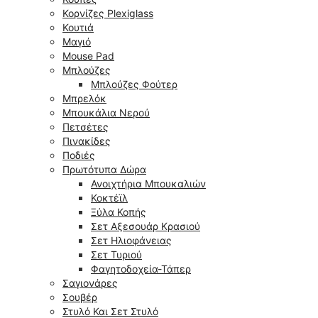
Κορνίζες Plexiglass
Κουτιά
Μαγιό
Mouse Pad
Μπλούζες
Μπλούζες Φούτερ
Μπρελόκ
Μπουκάλια Νερού
Πετσέτες
Πινακίδες
Ποδιές
Πρωτότυπα Δώρα
Ανοιχτήρια Μπουκαλιών
Κοκτέϊλ
Ξύλα Κοπής
Σετ Αξεσουάρ Κρασιού
Σετ Ηλιοφάνειας
Σετ Τυριού
Φαγητοδοχεία-Τάπερ
Σαγιονάρες
Σουβέρ
Στυλό Και Σετ Στυλό