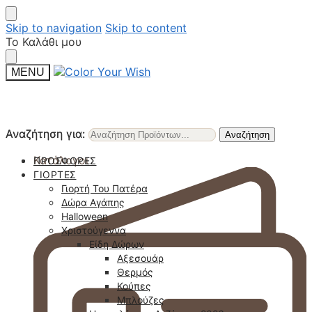
Skip to navigation
Skip to content
Το Καλάθι μου
MENU
Αναζήτηση για:
Αναζήτηση για:
Αναζήτηση
Αναζήτηση
Κατάλογοι
ΠΡΟΣΦΟΡΈΣ
ΓΙΟΡΤΈΣ
Γιορτή Του Πατέρα
Δώρα Αγάπης
Halloween
Χριστούγεννα
Είδη Δώρων
Αξεσουάρ
Θερμός
Κούπες
Μπλούζες