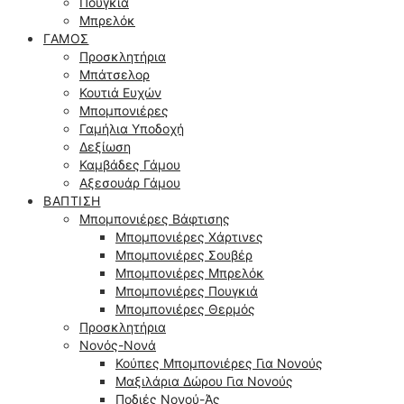
Πουγκιά
Μπρελόκ
ΓΆΜΟΣ
Προσκλητήρια
Μπάτσελορ
Κουτιά Ευχών
Μπομπονιέρες
Γαμήλια Υποδοχή
Δεξίωση
Καμβάδες Γάμου
Αξεσουάρ Γάμου
ΒΆΠΤΙΣΗ
Μπομπονιέρες Βάφτισης
Μπομπονιέρες Χάρτινες
Μπομπονιέρες Σουβέρ
Μπομπονιέρες Μπρελόκ
Μπομπονιέρες Πουγκιά
Μπομπονιέρες Θερμός
Προσκλητήρια
Νονός-Νονά
Κούπες Μπομπονιέρες Για Νονούς
Μαξιλάρια Δώρου Για Νονούς
Ποδιές Νονού-Άς