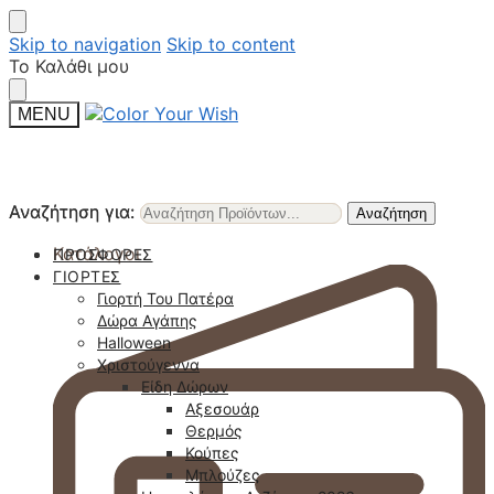
Skip to navigation
Skip to content
Το Καλάθι μου
MENU
Αναζήτηση για:
Αναζήτηση για:
Αναζήτηση
Αναζήτηση
Κατάλογοι
ΠΡΟΣΦΟΡΈΣ
ΓΙΟΡΤΈΣ
Γιορτή Του Πατέρα
Δώρα Αγάπης
Halloween
Χριστούγεννα
Είδη Δώρων
Αξεσουάρ
Θερμός
Κούπες
Μπλούζες