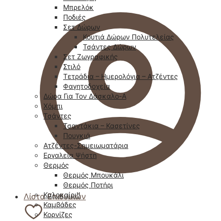
Μπρελόκ
Ποδιές
Σετ Δώρων
Κουτιά Δώρων Πολυτελείας
Τσάντες Δώρων
Σετ Ζωγραφικής
Στιλό
Τετράδια – Ημερολόγια – Ατζέντες
Φαγητοδοχεία
Δώρα Για Τον Δάσκαλο-Α
Χόμπι
Τσάντες
Τσαντάκια – Κασετίνες
Πουγκιά
Ατζέντες-Σημειωματάρια
Εργαλεία Ψήστη
Θερμός
Θερμός Μπουκάλι
Θερμός Ποτήρι
Καλοκαίρι!!
Λίστα Επιθυμιών
Καμβάδες
Κορνίζες