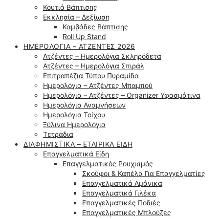
Κουτιά Βάπτισης
Εκκλησία – Δεξίωση
Καμβάδες Βάπτισης
Roll Up Stand
ΗΜΕΡΟΛΌΓΙΑ – ΑΤΖΈΝΤΕΣ 2026
Ατζέντες – Ημερολόγια Σκληρόδετα
Ατζέντες – Ημερολόγια Σπιράλ
Επιτραπέζια Τύπου Πυραμίδα
Ημερολόγια – Ατζέντες Μπαμπού
Ημερολόγια – Ατζέντες – Organizer Υφασμάτινα
Ημερολόγια Αναμνήσεων
Ημερολόγια Τοίχου
Ξύλινα Ημερολόγια
Τετράδια
ΔΙΑΦΗΜΙΣΤΙΚΆ – ΕΤΑΙΡΙΚΆ ΕΊΔΗ
Επαγγελματικά Είδη
Επαγγελματικός Ρουχισμός
Σκούφοι & Καπέλα Για Επαγγελματίες
Επαγγελματικά Αμάνικα
Επαγγελματικά Γιλέκα
Επαγγελματικές Ποδιές
Επαγγελματικές Μπλούζες