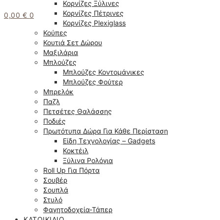
Κορνίζες Ξύλινες
Κορνίζες Πέτρινες
0,00
€
0
Κορνίζες Plexiglass
Κούπες
Κουτιά Σετ Δώρου
Μαξιλάρια
Μπλούζες
Μπλούζες Κοντομάνικες
Μπλούζες Φούτερ
Μπρελόκ
Παζλ
Πετσέτες Θαλάσσης
Ποδιές
Πρωτότυπα Δώρα Για Κάθε Περίσταση
Είδη Τεχνολογίας – Gadgets
Κοκτέιλ
Ξύλινα Ρολόγια
Roll Up Για Πόρτα
Σουβέρ
Σουπλά
Στυλό
Φαγητοδοχεία-Τάπερ
ΚΑΤΟΙΚΊΔΙΟ