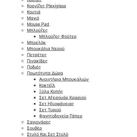
Κορνίζες Plexiglass
Κουτιά
Μαγιό
Mouse Pad
Μπλούζες
Μπλούζες Φούτερ
Μπρελόκ
Μπουκάλια Νερού
Πετσέτες
Πινακίδες
Ποδιές
Πρωτότυπα Δώρα
Ανοιχτήρια Μπουκαλιών
Κοκτέϊλ
Ξύλα Κοπής
Σετ Αξεσουάρ Κρασιού
Σετ Ηλιοφάνειας
Σετ Τυριού
Φαγητοδοχεία-Τάπερ
Σαγιονάρες
Σουβέρ
Στυλό Και Σετ Στυλό