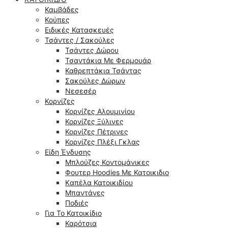
Καμβάδες
Κούπες
Ειδικές Κατασκευές
Τσάντες / Σακούλες
Τσάντες Δώρου
Τσαντάκια Με Φερμουάρ
Καθρεπτάκια Τσάντας
Σακούλες Δώρων
Νεσεσέρ
Κορνίζες
Κορνίζες Αλουμινίου
Κορνίζες Ξύλινες
Κορνίζες Πέτρινες
Κορνίζες Πλέξι Γκλας
Είδη Ένδυσης
Μπλούζες Κοντομάνικες
Φουτερ Hoodies Με Κατοικιδιο
Kαπέλα Κατοικιδίου
Μπαντάνες
Ποδιές
Για Το Κατοικίδιο
Καρότσια