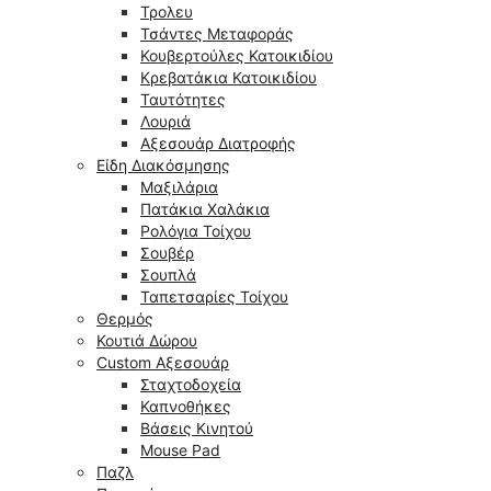
Τρολευ
Τσάντες Μεταφοράς
Κουβερτούλες Κατοικιδίου
Κρεβατάκια Κατοικιδίου
Ταυτότητες
Λουριά
Αξεσουάρ Διατροφής
Είδη Διακόσμησης
Μαξιλάρια
Πατάκια Χαλάκια
Ρολόγια Τοίχου
Σουβέρ
Σουπλά
Ταπετσαρίες Τοίχου
Θερμός
Κουτιά Δώρου
Custom Αξεσουάρ
Σταχτοδοχεία
Καπνοθήκες
Βάσεις Κινητού
Mouse Pad
Παζλ