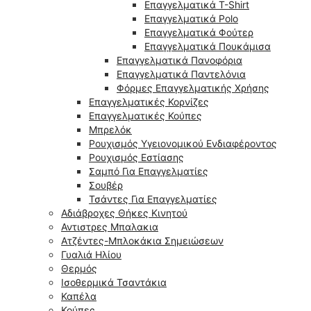
Επαγγελματικά T-Shirt
Επαγγελματικά Polo
Επαγγελματικά Φούτερ
Επαγγελματικά Πουκάμισα
Επαγγελματικά Πανοφόρια
Επαγγελματικά Παντελόνια
Φόρμες Επαγγελματικής Χρήσης
Επαγγελματικές Κορνίζες
Επαγγελματικές Κούπες
Μπρελόκ
Ρουχισμός Υγειονομικού Ενδιαφέροντος
Ρουχισμός Εστίασης
Σαμπό Για Επαγγελματίες
Σουβέρ
Τσάντες Για Επαγγελματίες
Αδιάβροχες Θήκες Κινητού
Αντιστρες Μπαλακια
Ατζέντες-Μπλοκάκια Σημειώσεων
Γυαλιά Ηλίου
Θερμός
Ισοθερμικά Τσαντάκια
Καπέλα
Κούπες