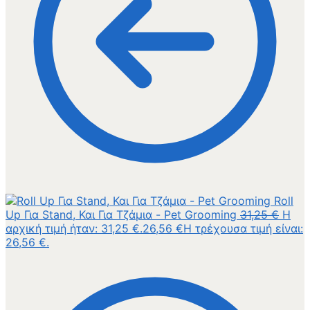
Roll
Up Για Stand, Και Για Τζάμια - Pet Grooming
31,25
€
Η
αρχική τιμή ήταν: 31,25 €.
26,56
€
Η τρέχουσα τιμή είναι:
26,56 €.