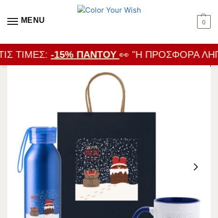
MENU
0
ΙΣ ΤΙΜΈΣ:
-15% ΠΑΝΤΟΎ
👀 "Η ΠΡΟΣΦΟΡΆ ΛΉΓΕ