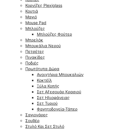
Κορνίζες Plexiglass
Κουτιά
Μαγιό
Mouse Pad
Μπλούζες
Μπλούζες Φούτερ
Μπρελόκ
Μπουκάλια Νερού
Πετσέτες
Πινακίδες
Ποδιές
Πρωτότυπα Δώρα
Ανοιχτήρια Μπουκαλιών
Κοκτέϊλ
Ξύλα Κοπής
Σετ Αξεσουάρ Κρασιού
Σετ Ηλιοφάνειας
Σετ Τυριού
Φαγητοδοχεία-Τάπερ
Σαγιονάρες
Σουβέρ
Στυλό Και Σετ Στυλό