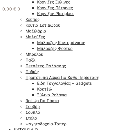
Κορνίζες Ξύλινες
Κορνίζες Πέτρινες
0,00
€
0
Κορνίζες Plexiglass
Κούπες
Κουτιά Σετ Δώρου
Μαξιλάρια
Μπλούζες
Μπλούζες Κοντομάνικες
Μπλούζες Φούτερ
Μπρελόκ
Παζλ
Πετσέτες Θαλάσσης
Ποδιές
Πρωτότυπα Δώρα Για Κάθε Περίσταση
Είδη Τεχνολογίας – Gadgets
Κοκτέιλ
Ξύλινα Ρολόγια
Roll Up Για Πόρτα
Σουβέρ
Σουπλά
Στυλό
Φαγητοδοχεία-Τάπερ
ΚΑΤΟΙΚΊΔΙΟ