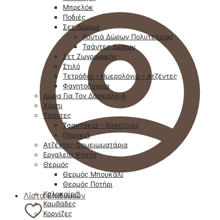
Μπρελόκ
Ποδιές
Σετ Δώρων
Κουτιά Δώρων Πολυτελείας
Τσάντες Δώρων
Σετ Ζωγραφικής
Στιλό
Τετράδια – Ημερολόγια – Ατζέντες
Φαγητοδοχεία
Δώρα Για Τον Δάσκαλο-Α
Χόμπι
Τσάντες
Τσαντάκια – Κασετίνες
Πουγκιά
Ατζέντες-Σημειωματάρια
Εργαλεία Ψήστη
Θερμός
Θερμός Μπουκάλι
Θερμός Ποτήρι
Καλοκαίρι!!
Λίστα Επιθυμιών
Καμβάδες
Κορνίζες