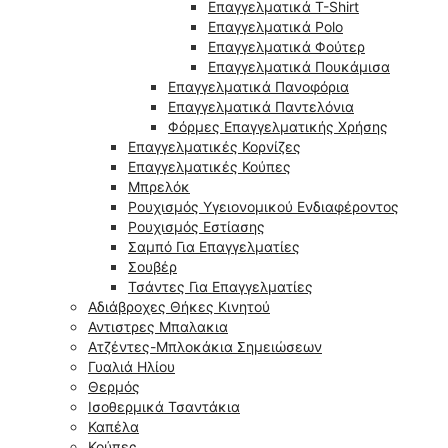
Επαγγελματικά T-Shirt
Επαγγελματικά Polo
Επαγγελματικά Φούτερ
Επαγγελματικά Πουκάμισα
Επαγγελματικά Πανοφόρια
Επαγγελματικά Παντελόνια
Φόρμες Επαγγελματικής Χρήσης
Επαγγελματικές Κορνίζες
Επαγγελματικές Κούπες
Μπρελόκ
Ρουχισμός Υγειονομικού Ενδιαφέροντος
Ρουχισμός Εστίασης
Σαμπό Για Επαγγελματίες
Σουβέρ
Τσάντες Για Επαγγελματίες
Αδιάβροχες Θήκες Κινητού
Αντιστρες Μπαλακια
Ατζέντες-Μπλοκάκια Σημειώσεων
Γυαλιά Ηλίου
Θερμός
Ισοθερμικά Τσαντάκια
Καπέλα
Κούπες