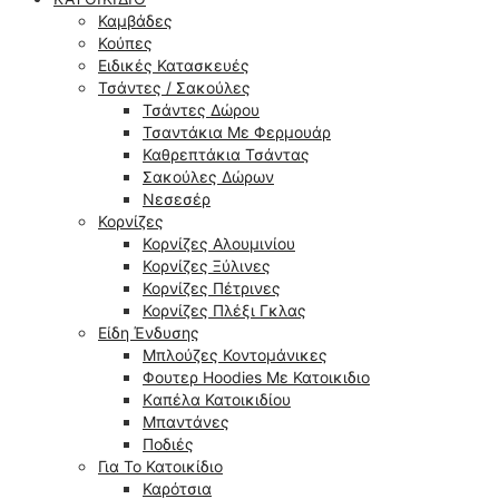
Καμβάδες
Κούπες
Ειδικές Κατασκευές
Τσάντες / Σακούλες
Τσάντες Δώρου
Τσαντάκια Με Φερμουάρ
Καθρεπτάκια Τσάντας
Σακούλες Δώρων
Νεσεσέρ
Κορνίζες
Κορνίζες Αλουμινίου
Κορνίζες Ξύλινες
Κορνίζες Πέτρινες
Κορνίζες Πλέξι Γκλας
Είδη Ένδυσης
Μπλούζες Κοντομάνικες
Φουτερ Hoodies Με Κατοικιδιο
Kαπέλα Κατοικιδίου
Μπαντάνες
Ποδιές
Για Το Κατοικίδιο
Καρότσια