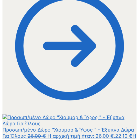
Προσωπ/μένο Δώρο "Χιούμορ & Ύφος " - Έξυπνα Δώρα
Για Όλους
26,00
€
Η αρχική τιμή ήταν: 26,00 €.
22,10
€
Η