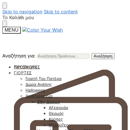
Skip to navigation
Skip to content
Το Καλάθι μου
MENU
Αναζήτηση για:
Αναζήτηση για:
Αναζήτηση
Αναζήτηση
Κατάλογοι
ΠΡΟΣΦΟΡΈΣ
ΓΙΟΡΤΈΣ
Γιορτή Του Πατέρα
Δώρα Αγάπης
Halloween
Χριστούγεννα
Είδη Δώρων
Αξεσουάρ
Θερμός
Κούπες
Μπλούζες