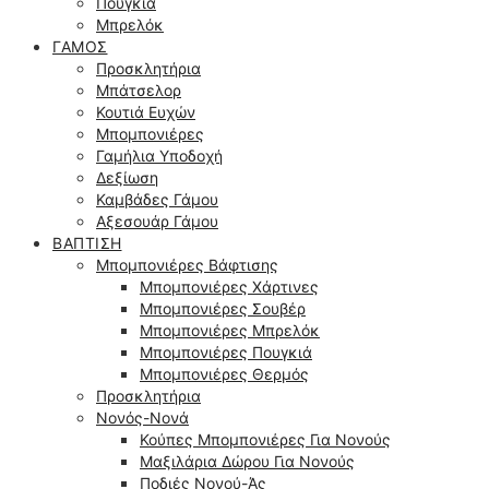
Πουγκιά
Μπρελόκ
ΓΆΜΟΣ
Προσκλητήρια
Μπάτσελορ
Κουτιά Ευχών
Μπομπονιέρες
Γαμήλια Υποδοχή
Δεξίωση
Καμβάδες Γάμου
Αξεσουάρ Γάμου
ΒΆΠΤΙΣΗ
Μπομπονιέρες Βάφτισης
Μπομπονιέρες Χάρτινες
Μπομπονιέρες Σουβέρ
Μπομπονιέρες Μπρελόκ
Μπομπονιέρες Πουγκιά
Μπομπονιέρες Θερμός
Προσκλητήρια
Νονός-Νονά
Κούπες Μπομπονιέρες Για Νονούς
Μαξιλάρια Δώρου Για Νονούς
Ποδιές Νονού-Άς