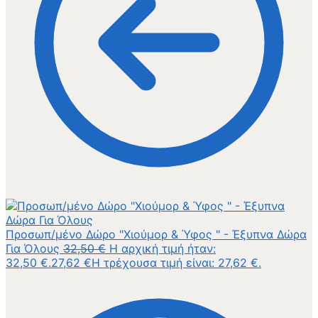
Προσωπ/μένο Δώρο "Χιούμορ & Ύφος " - Έξυπνα Δώρα
Για Όλους
32,50
€
Η αρχική τιμή ήταν:
32,50 €.
27,62
€
Η τρέχουσα τιμή είναι: 27,62 €.