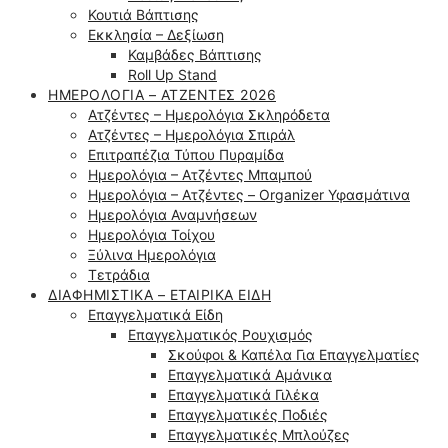
Κουτιά Βάπτισης
Εκκλησία – Δεξίωση
Καμβάδες Βάπτισης
Roll Up Stand
ΗΜΕΡΟΛΌΓΙΑ – ΑΤΖΈΝΤΕΣ 2026
Ατζέντες – Ημερολόγια Σκληρόδετα
Ατζέντες – Ημερολόγια Σπιράλ
Επιτραπέζια Τύπου Πυραμίδα
Ημερολόγια – Ατζέντες Μπαμπού
Ημερολόγια – Ατζέντες – Organizer Υφασμάτινα
Ημερολόγια Αναμνήσεων
Ημερολόγια Τοίχου
Ξύλινα Ημερολόγια
Τετράδια
ΔΙΑΦΗΜΙΣΤΙΚΆ – ΕΤΑΙΡΙΚΆ ΕΊΔΗ
Επαγγελματικά Είδη
Επαγγελματικός Ρουχισμός
Σκούφοι & Καπέλα Για Επαγγελματίες
Επαγγελματικά Αμάνικα
Επαγγελματικά Γιλέκα
Επαγγελματικές Ποδιές
Επαγγελματικές Μπλούζες