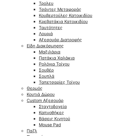
Τρολευ
Τσάντες Μεταφοράς
Κουβερτούλες Κατοικιδίου
Κρεβατάκια Κατοικιδίου
Ταυτότητες
Λουριά
Αξεσουάρ Διατροφής
Είδη Διακόσμησης
Μαξιλάρια
Πατάκια Χαλάκια
Ρολόγια Τοίχου
Σουβέρ
Σουπλά
Ταπετσαρίες Τοίχου
Θερμός
Κουτιά Δώρου
Custom Αξεσουάρ
Σταχτοδοχεία
Καπνοθήκες
Βάσεις Κινητού
Mouse Pad
Παζλ