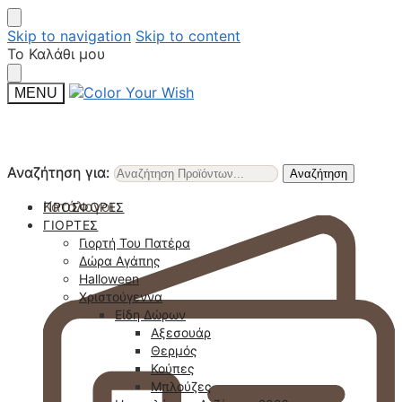
Skip to navigation
Skip to content
Το Καλάθι μου
MENU
Αναζήτηση για:
Αναζήτηση για:
Αναζήτηση
Αναζήτηση
Κατάλογοι
ΠΡΟΣΦΟΡΈΣ
ΓΙΟΡΤΈΣ
Γιορτή Του Πατέρα
Δώρα Αγάπης
Halloween
Χριστούγεννα
Είδη Δώρων
Αξεσουάρ
Θερμός
Κούπες
Μπλούζες