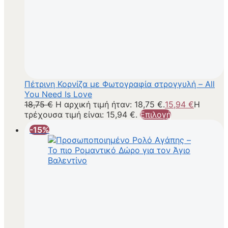
Πέτρινη Κορνίζα με Φωτογραφία στρογγυλή – All
You Need Is Love
18,75
€
Η αρχική τιμή ήταν: 18,75 €.
15,94
€
Η
τρέχουσα τιμή είναι: 15,94 €.
Επιλογή
-15%