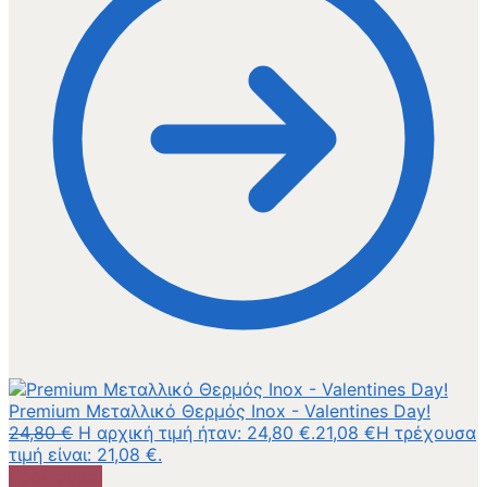
Premium Μεταλλικό Θερμός Inox - Valentines Day!
24,80
€
Η αρχική τιμή ήταν: 24,80 €.
21,08
€
Η τρέχουσα
τιμή είναι: 21,08 €.
Προσφορά!