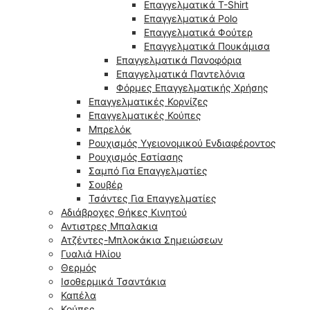
Επαγγελματικά T-Shirt
Επαγγελματικά Polo
Επαγγελματικά Φούτερ
Επαγγελματικά Πουκάμισα
Επαγγελματικά Πανοφόρια
Επαγγελματικά Παντελόνια
Φόρμες Επαγγελματικής Χρήσης
Επαγγελματικές Κορνίζες
Επαγγελματικές Κούπες
Μπρελόκ
Ρουχισμός Υγειονομικού Ενδιαφέροντος
Ρουχισμός Εστίασης
Σαμπό Για Επαγγελματίες
Σουβέρ
Τσάντες Για Επαγγελματίες
Αδιάβροχες Θήκες Κινητού
Αντιστρες Μπαλακια
Ατζέντες-Μπλοκάκια Σημειώσεων
Γυαλιά Ηλίου
Θερμός
Ισοθερμικά Τσαντάκια
Καπέλα
Κούπες