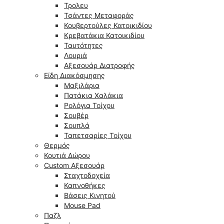
Τρολευ
Τσάντες Μεταφοράς
Κουβερτούλες Κατοικιδίου
Κρεβατάκια Κατοικιδίου
Ταυτότητες
Λουριά
Αξεσουάρ Διατροφής
Είδη Διακόσμησης
Μαξιλάρια
Πατάκια Χαλάκια
Ρολόγια Τοίχου
Σουβέρ
Σουπλά
Ταπετσαρίες Τοίχου
Θερμός
Κουτιά Δώρου
Custom Αξεσουάρ
Σταχτοδοχεία
Καπνοθήκες
Βάσεις Κινητού
Mouse Pad
Παζλ