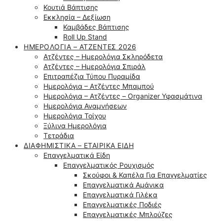
Κουτιά Βάπτισης
Εκκλησία – Δεξίωση
Καμβάδες Βάπτισης
Roll Up Stand
ΗΜΕΡΟΛΌΓΙΑ – ΑΤΖΈΝΤΕΣ 2026
Ατζέντες – Ημερολόγια Σκληρόδετα
Ατζέντες – Ημερολόγια Σπιράλ
Επιτραπέζια Τύπου Πυραμίδα
Ημερολόγια – Ατζέντες Μπαμπού
Ημερολόγια – Ατζέντες – Organizer Υφασμάτινα
Ημερολόγια Αναμνήσεων
Ημερολόγια Τοίχου
Ξύλινα Ημερολόγια
Τετράδια
ΔΙΑΦΗΜΙΣΤΙΚΆ – ΕΤΑΙΡΙΚΆ ΕΊΔΗ
Επαγγελματικά Είδη
Επαγγελματικός Ρουχισμός
Σκούφοι & Καπέλα Για Επαγγελματίες
Επαγγελματικά Αμάνικα
Επαγγελματικά Γιλέκα
Επαγγελματικές Ποδιές
Επαγγελματικές Μπλούζες