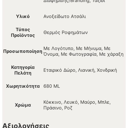
Διαφήμισης/Branding, Ταξίδι
Υλικό
Ανοξείδωτο Ατσάλι
Τύπος
Θερμός Ροφημάτων
Προϊόντος
Με Λογότυπο, Με Μήνυμα, Με
Προσωποποίηση
Όνομα, Με Φωτογραφία, Με χάραξη
Κατηγορία
Εταιρικό Δώρο, Λιανική, Χονδρική
Πελάτη
Χωρητικότητα
680 ML
Κόκκινο, Λευκό, Μαύρο, Μπλε,
Χρώμα
Πράσινο, Ροζ
Αξιολογήσεις