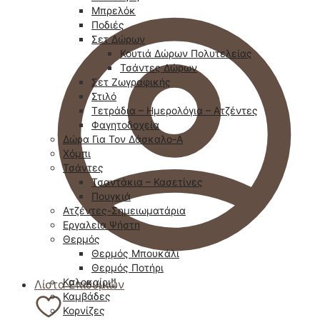
Μπρελόκ
Ποδιές
Σετ Δώρων
Κουτιά Δώρων Πολυτελείας
Τσάντες Δώρων
Σετ Ζωγραφικής
Στιλό
Τετράδια – Ημερολόγια – Ατζέντες
Φαγητοδοχεία
Δώρα Για Τον Δάσκαλο-Α
Χόμπι
Τσάντες
Τσαντάκια – Κασετίνες
Πουγκιά
Ατζέντες-Σημειωματάρια
Εργαλεία Ψήστη
Θερμός
Θερμός Μπουκάλι
Θερμός Ποτήρι
Καλοκαίρι!!
Λίστα Επιθυμιών
Καμβάδες
Κορνίζες