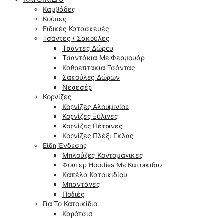
Καμβάδες
Κούπες
Ειδικές Κατασκευές
Τσάντες / Σακούλες
Τσάντες Δώρου
Τσαντάκια Με Φερμουάρ
Καθρεπτάκια Τσάντας
Σακούλες Δώρων
Νεσεσέρ
Κορνίζες
Κορνίζες Αλουμινίου
Κορνίζες Ξύλινες
Κορνίζες Πέτρινες
Κορνίζες Πλέξι Γκλας
Είδη Ένδυσης
Μπλούζες Κοντομάνικες
Φουτερ Hoodies Με Κατοικιδιο
Kαπέλα Κατοικιδίου
Μπαντάνες
Ποδιές
Για Το Κατοικίδιο
Καρότσια