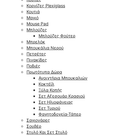
Κορνίζες Plexiglass
Κουτιά
Μαγιό
Mouse Pad
Μπλούζες
Μπλούζες Φούτερ
Μπρελόκ
Μπουκάλια Νερού
Πετσέτες
Πινακίδες
Ποδιές
Πρωτότυπα Δώρα
Ανοιχτήρια Μπουκαλιών
Κοκτέϊλ
Ξύλα Κοπής
Σετ Αξεσουάρ Κρασιού
Σετ Ηλιοφάνειας
Σετ Τυριού
Φαγητοδοχεία-Τάπερ
Σαγιονάρες
Σουβέρ
Στυλό Και Σετ Στυλό