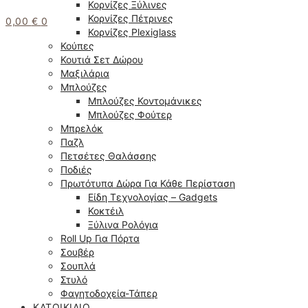
Κορνίζες Ξύλινες
Κορνίζες Πέτρινες
0,00
€
0
Κορνίζες Plexiglass
Κούπες
Κουτιά Σετ Δώρου
Μαξιλάρια
Μπλούζες
Μπλούζες Κοντομάνικες
Μπλούζες Φούτερ
Μπρελόκ
Παζλ
Πετσέτες Θαλάσσης
Ποδιές
Πρωτότυπα Δώρα Για Κάθε Περίσταση
Είδη Τεχνολογίας – Gadgets
Κοκτέιλ
Ξύλινα Ρολόγια
Roll Up Για Πόρτα
Σουβέρ
Σουπλά
Στυλό
Φαγητοδοχεία-Τάπερ
ΚΑΤΟΙΚΊΔΙΟ