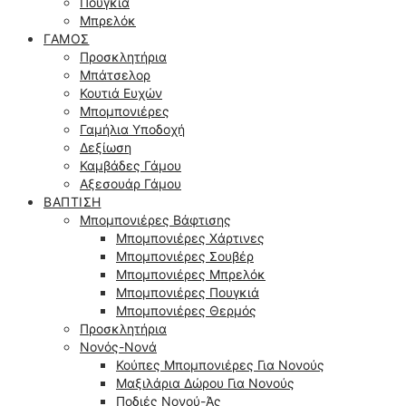
Πουγκιά
Μπρελόκ
ΓΆΜΟΣ
Προσκλητήρια
Μπάτσελορ
Κουτιά Ευχών
Μπομπονιέρες
Γαμήλια Υποδοχή
Δεξίωση
Καμβάδες Γάμου
Αξεσουάρ Γάμου
ΒΆΠΤΙΣΗ
Μπομπονιέρες Βάφτισης
Μπομπονιέρες Χάρτινες
Μπομπονιέρες Σουβέρ
Μπομπονιέρες Μπρελόκ
Μπομπονιέρες Πουγκιά
Μπομπονιέρες Θερμός
Προσκλητήρια
Νονός-Νονά
Κούπες Μπομπονιέρες Για Νονούς
Μαξιλάρια Δώρου Για Νονούς
Ποδιές Νονού-Άς