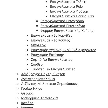
Επαγγελματικά T-Shirt
Επαγγελματικά Polo
Επαγγελματικά Φούτερ
Επαγγελματικά Πουκάμισα
Επαγγελματικά Πανοφόρια
Επαγγελματικά Παντελόνια
Φόρμες Επαγγελματικής Χρήσης
Επαγγελματικές Κορνίζες
Επαγγελματικές Κούπες
Μπρελόκ
Ρουχισμός Υγειονομικού Ενδιαφέροντος
Ρουχισμός Εστίασης
Σαμπό Για Επαγγελματίες
Σουβέρ
Τσάντες Για Επαγγελματίες
Αδιάβροχες Θήκες Κινητού
Αντιστρες Μπαλακια
Ατζέντες-Μπλοκάκια Σημειώσεων
Γυαλιά Ηλίου
Θερμός
Ισοθερμικά Τσαντάκια
Καπέλα
Κούπες