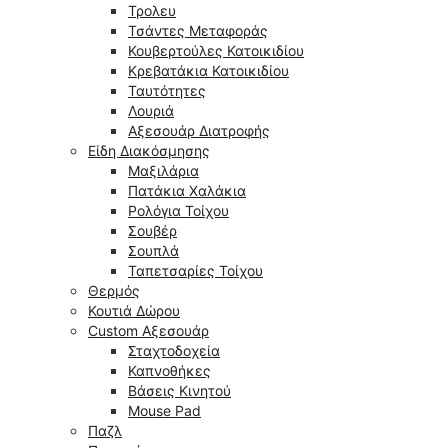
Τρολευ
Τσάντες Μεταφοράς
Κουβερτούλες Κατοικιδίου
Κρεβατάκια Κατοικιδίου
Ταυτότητες
Λουριά
Αξεσουάρ Διατροφής
Είδη Διακόσμησης
Μαξιλάρια
Πατάκια Χαλάκια
Ρολόγια Τοίχου
Σουβέρ
Σουπλά
Ταπετσαρίες Τοίχου
Θερμός
Κουτιά Δώρου
Custom Αξεσουάρ
Σταχτοδοχεία
Καπνοθήκες
Βάσεις Κινητού
Mouse Pad
Παζλ