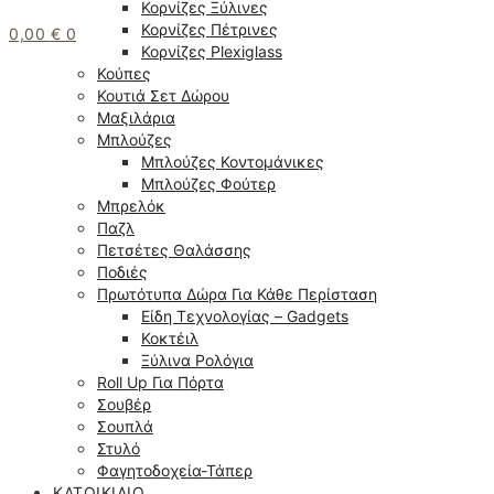
Κορνίζες Ξύλινες
Κορνίζες Πέτρινες
0,00
€
0
Κορνίζες Plexiglass
Κούπες
Κουτιά Σετ Δώρου
Μαξιλάρια
Μπλούζες
Μπλούζες Κοντομάνικες
Μπλούζες Φούτερ
Μπρελόκ
Παζλ
Πετσέτες Θαλάσσης
Ποδιές
Πρωτότυπα Δώρα Για Κάθε Περίσταση
Είδη Τεχνολογίας – Gadgets
Κοκτέιλ
Ξύλινα Ρολόγια
Roll Up Για Πόρτα
Σουβέρ
Σουπλά
Στυλό
Φαγητοδοχεία-Τάπερ
ΚΑΤΟΙΚΊΔΙΟ