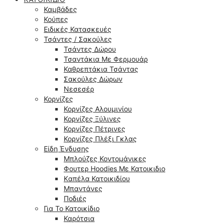
Καμβάδες
Κούπες
Ειδικές Κατασκευές
Τσάντες / Σακούλες
Τσάντες Δώρου
Τσαντάκια Με Φερμουάρ
Καθρεπτάκια Τσάντας
Σακούλες Δώρων
Νεσεσέρ
Κορνίζες
Κορνίζες Αλουμινίου
Κορνίζες Ξύλινες
Κορνίζες Πέτρινες
Κορνίζες Πλέξι Γκλας
Είδη Ένδυσης
Μπλούζες Κοντομάνικες
Φουτερ Hoodies Με Κατοικιδιο
Kαπέλα Κατοικιδίου
Μπαντάνες
Ποδιές
Για Το Κατοικίδιο
Καρότσια