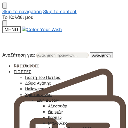
Skip to navigation
Skip to content
Το Καλάθι μου
MENU
Αναζήτηση για:
Αναζήτηση για:
Αναζήτηση
Αναζήτηση
Κατάλογοι
ΠΡΟΣΦΟΡΈΣ
ΓΙΟΡΤΈΣ
Γιορτή Του Πατέρα
Δώρα Αγάπης
Halloween
Χριστούγεννα
Είδη Δώρων
Αξεσουάρ
Θερμός
Κούπες
Μπλούζες