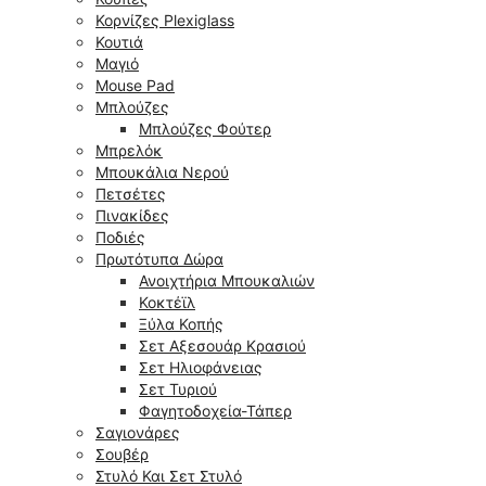
Κορνίζες Plexiglass
Κουτιά
Μαγιό
Mouse Pad
Μπλούζες
Μπλούζες Φούτερ
Μπρελόκ
Μπουκάλια Νερού
Πετσέτες
Πινακίδες
Ποδιές
Πρωτότυπα Δώρα
Ανοιχτήρια Μπουκαλιών
Κοκτέϊλ
Ξύλα Κοπής
Σετ Αξεσουάρ Κρασιού
Σετ Ηλιοφάνειας
Σετ Τυριού
Φαγητοδοχεία-Τάπερ
Σαγιονάρες
Σουβέρ
Στυλό Και Σετ Στυλό