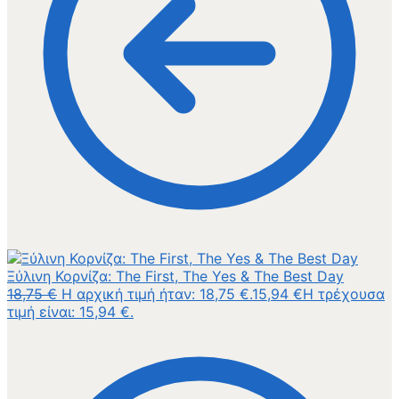
Ξύλινη Κορνίζα: The First, The Yes & The Best Day
18,75
€
Η αρχική τιμή ήταν: 18,75 €.
15,94
€
Η τρέχουσα
τιμή είναι: 15,94 €.