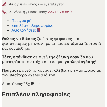
Φτιαγμένο όπως εσείς επιλέγετε
Χονδρική / Ποσοτικές:
2341 075 569
Περιγραφή
Επιπλέον πληροφορίες
Αξιολογήσεις
0
Θέλεις
να
δώσεις
ζωή στις ψηφιακές σου
φωτογραφίες με έναν τρόπο που
εκπέμπει
ζεστασιά
και συναίσθημα;
Τότε
,
επένδυσε
σε αυτή την
ξύλινη κορνίζα
που
μετατρέπει
τον τοίχο σου σε μια
γκαλερί αγάπης
!
Πράγματι
, αυτό το κομμάτι
κλέβει
τις εντυπώσεις με
τον
ιδιαίτερο
σχεδιασμό του.
Διαστάσεις:25χ15 εκ
Επιπλέον πληροφορίες