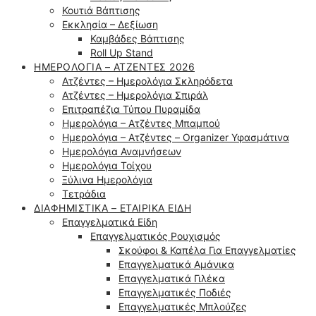
Κουτιά Βάπτισης
Εκκλησία – Δεξίωση
Καμβάδες Βάπτισης
Roll Up Stand
ΗΜΕΡΟΛΌΓΙΑ – ΑΤΖΈΝΤΕΣ 2026
Ατζέντες – Ημερολόγια Σκληρόδετα
Ατζέντες – Ημερολόγια Σπιράλ
Επιτραπέζια Τύπου Πυραμίδα
Ημερολόγια – Ατζέντες Μπαμπού
Ημερολόγια – Ατζέντες – Organizer Υφασμάτινα
Ημερολόγια Αναμνήσεων
Ημερολόγια Τοίχου
Ξύλινα Ημερολόγια
Τετράδια
ΔΙΑΦΗΜΙΣΤΙΚΆ – ΕΤΑΙΡΙΚΆ ΕΊΔΗ
Επαγγελματικά Είδη
Επαγγελματικός Ρουχισμός
Σκούφοι & Καπέλα Για Επαγγελματίες
Επαγγελματικά Αμάνικα
Επαγγελματικά Γιλέκα
Επαγγελματικές Ποδιές
Επαγγελματικές Μπλούζες