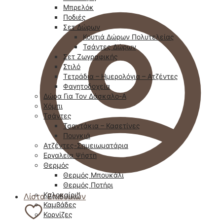
Μπρελόκ
Ποδιές
Σετ Δώρων
Κουτιά Δώρων Πολυτελείας
Τσάντες Δώρων
Σετ Ζωγραφικής
Στιλό
Τετράδια – Ημερολόγια – Ατζέντες
Φαγητοδοχεία
Δώρα Για Τον Δάσκαλο-Α
Χόμπι
Τσάντες
Τσαντάκια – Κασετίνες
Πουγκιά
Ατζέντες-Σημειωματάρια
Εργαλεία Ψήστη
Θερμός
Θερμός Μπουκάλι
Θερμός Ποτήρι
Καλοκαίρι!!
Λίστα Επιθυμιών
Καμβάδες
Κορνίζες