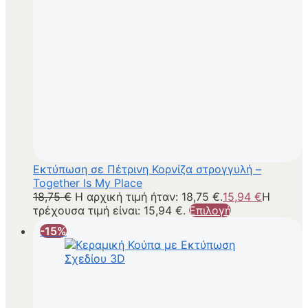
Εκτύπωση σε Πέτρινη Κορνίζα στρογγυλή –
Together Is My Place
18,75
€
Η αρχική τιμή ήταν: 18,75 €.
15,94
€
Η
τρέχουσα τιμή είναι: 15,94 €.
Επιλογή
-15%