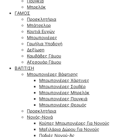
Πουγκιά
Μπρελόκ
ΓΆΜΟΣ
Προσκλητήρια
Μπάτσελορ
Κουτιά Ευχών
Μπομπονιέρες
Γαμήλια Υποδοχή
Δεξίωση
Καμβάδες Γάμου
Αξεσουάρ Γάμου
ΒΆΠΤΙΣΗ
Μπομπονιέρες Βάφτισης
Μπομπονιέρες Χάρτινες
Μπομπονιέρες Σουβέρ
Μπομπονιέρες Μπρελόκ
Μπομπονιέρες Πουγκιά
Μπομπονιέρες Θερμός
Προσκλητήρια
Νονός-Νονά
Κούπες Μπομπονιέρες Για Νονούς
Μαξιλάρια Δώρου Για Νονούς
Ποδιές Νονού-Άς