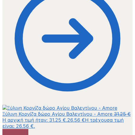
Ξύλινη Κορνίζα δώρο Αγίου Βαλεντίνου - Amore
31,25
€
Η αρχική τιμή ήταν: 31,25 €.
26,56
€
Η τρέχουσα τιμή
είναι: 26,56 €.
Προσφορά!