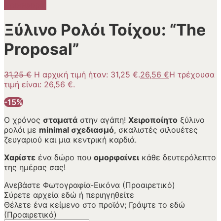
Προσφορά!
Ξύλινο Ρολόι Τοίχου: “The
Proposal”
31,25
€
Η αρχική τιμή ήταν: 31,25 €.
26,56
€
Η τρέχουσα
τιμή είναι: 26,56 €.
-15%
Ο χρόνος
σταματά
στην αγάπη!
Χειροποίητο
ξύλινο
ρολόι με
minimal σχεδιασμό
, σκαλιστές σιλουέτες
ζευγαριού και μια κεντρική καρδιά.
Χαρίστε
ένα δώρο που
ομορφαίνει
κάθε δευτερόλεπτο
της ημέρας σας!
Ανεβάστε Φωτογραφία-Εικόνα (Προαιρετικό)
Σύρετε αρχεία εδώ ή
περιηγηθείτε
Θέλετε ένα κείμενο στο προϊόν; Γράψτε το εδώ
(Προαιρετικό)