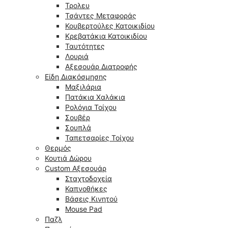
Τρολευ
Τσάντες Μεταφοράς
Κουβερτούλες Κατοικιδίου
Κρεβατάκια Κατοικιδίου
Ταυτότητες
Λουριά
Αξεσουάρ Διατροφής
Είδη Διακόσμησης
Μαξιλάρια
Πατάκια Χαλάκια
Ρολόγια Τοίχου
Σουβέρ
Σουπλά
Ταπετσαρίες Τοίχου
Θερμός
Κουτιά Δώρου
Custom Αξεσουάρ
Σταχτοδοχεία
Καπνοθήκες
Βάσεις Κινητού
Mouse Pad
Παζλ