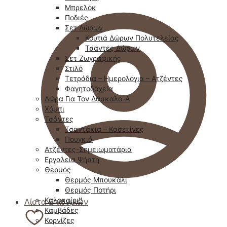
Μπρελόκ
Ποδιές
Σετ Δώρων
Κουτιά Δώρων Πολυτελείας
Τσάντες Δώρων
Σετ Ζωγραφικής
Στιλό
Τετράδια – Ημερολόγια – Ατζέντες
Φαγητοδοχεία
Δώρα Για Τον Δάσκαλο-Α
Χόμπι
Τσάντες
Τσαντάκια – Κασετίνες
Πουγκιά
Ατζέντες-Σημειωματάρια
Εργαλεία Ψήστη
Θερμός
Θερμός Μπουκάλι
Θερμός Ποτήρι
Καλοκαίρι!!
Λίστα Επιθυμιών
Καμβάδες
Κορνίζες