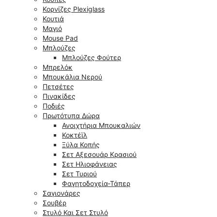
Κορνίζες Plexiglass
Κουτιά
Μαγιό
Mouse Pad
Μπλούζες
Μπλούζες Φούτερ
Μπρελόκ
Μπουκάλια Νερού
Πετσέτες
Πινακίδες
Ποδιές
Πρωτότυπα Δώρα
Ανοιχτήρια Μπουκαλιών
Κοκτέϊλ
Ξύλα Κοπής
Σετ Αξεσουάρ Κρασιού
Σετ Ηλιοφάνειας
Σετ Τυριού
Φαγητοδοχεία-Τάπερ
Σαγιονάρες
Σουβέρ
Στυλό Και Σετ Στυλό