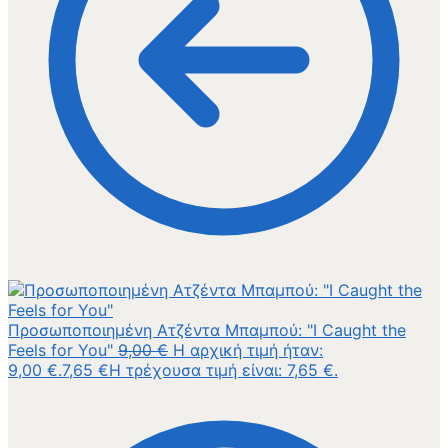
Προσωποποιημένη Ατζέντα Μπαμπού: "I Caught the
Feels for You"
9,00
€
Η αρχική τιμή ήταν:
9,00 €.
7,65
€
Η τρέχουσα τιμή είναι: 7,65 €.