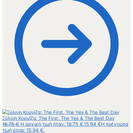
Ξύλινη Κορνίζα: The First, The Yes & The Best Day
18,75
€
Η αρχική τιμή ήταν: 18,75 €.
15,94
€
Η τρέχουσα
τιμή είναι: 15,94 €.