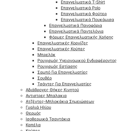
Επαγγελματικά T-Shirt
Επαγγελματικά Polo
Επαγγελματικά Φούτερ
Επαγγελματικά Πουκάμισα
Επαγγελματικά Πανοφόρια
Επαγγελματικά Παντελόνια
Φόρμες Επαγγελματικής Χρήσης
Επαγγελματικές Κορνίζες
Επαγγελματικές Κούπες
Μπρελόκ
Ρουχισμός Υγειονομικού Ενδιαφέροντος
Ρουχισμός Εστίασης
Σαμπό Για Επαγγελματίες
Σουβέρ
Τσάντες Για Επαγγελματίες
Αδιάβροχες Θήκες Κινητού
Αντιστρες Μπαλακια
Ατζέντες-Μπλοκάκια Σημειώσεων
Γυαλιά Ηλίου
Θερμός
Ισοθερμικά Τσαντάκια
Καπέλα
Κούπες