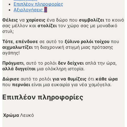
Επιπλέον πληροφορίες
Αξιολογήσεις
0
Θέλεις
να
χαρίσεις
ένα δώρο που
συμβολίζει
το κοινό
σας μέλλον και
στολίζει
τον χώρο σας με μοναδικό
στυλ;
Τότε
,
επένδυσε
σε αυτό το
ξύλινο ρολόι τοίχου
που
αιχμαλωτίζει
τη διαχρονική στιγμή μιας πρότασης
αγάπης!
Πράγματι
, αυτό το ρολόι
δεν δείχνει
απλά την ώρα,
αλλά
διηγείται
μια ολόκληρη ιστορία.
Δώρισε
αυτό το ρολόι
για να
θυμίζεις
ότι
κάθε ώρα
που
περνάει
είναι μια ευκαιρία για νέα χαμόγελα.
Επιπλέον πληροφορίες
Χρώμα
Λευκό