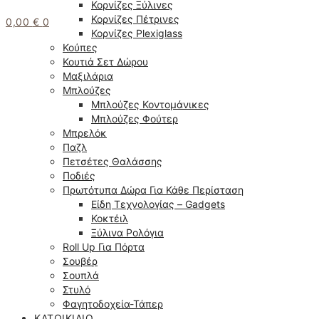
Κορνίζες Ξύλινες
Κορνίζες Πέτρινες
0,00
€
0
Κορνίζες Plexiglass
Κούπες
Κουτιά Σετ Δώρου
Μαξιλάρια
Μπλούζες
Μπλούζες Κοντομάνικες
Μπλούζες Φούτερ
Μπρελόκ
Παζλ
Πετσέτες Θαλάσσης
Ποδιές
Πρωτότυπα Δώρα Για Κάθε Περίσταση
Είδη Τεχνολογίας – Gadgets
Κοκτέιλ
Ξύλινα Ρολόγια
Roll Up Για Πόρτα
Σουβέρ
Σουπλά
Στυλό
Φαγητοδοχεία-Τάπερ
ΚΑΤΟΙΚΊΔΙΟ