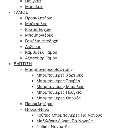
Πουγκιά
Μπρελόκ
ΓΆΜΟΣ
Προσκλητήρια
Μπάτσελορ
Κουτιά Ευχών
Μπομπονιέρες
Γαμήλια Υποδοχή
Δεξίωση
Καμβάδες Γάμου
Αξεσουάρ Γάμου
ΒΆΠΤΙΣΗ
Μπομπονιέρες Βάφτισης
Μπομπονιέρες Χάρτινες
Μπομπονιέρες Σουβέρ
Μπομπονιέρες Μπρελόκ
Μπομπονιέρες Πουγκιά
Μπομπονιέρες Θερμός
Προσκλητήρια
Νονός-Νονά
Κούπες Μπομπονιέρες Για Νονούς
Μαξιλάρια Δώρου Για Νονούς
Ποδιές Νονού-Άς