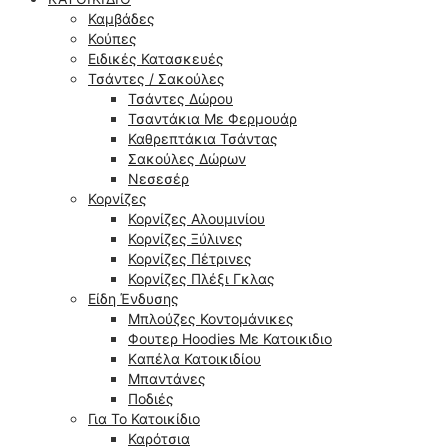
Καμβάδες
Κούπες
Ειδικές Κατασκευές
Τσάντες / Σακούλες
Τσάντες Δώρου
Τσαντάκια Με Φερμουάρ
Καθρεπτάκια Τσάντας
Σακούλες Δώρων
Νεσεσέρ
Κορνίζες
Κορνίζες Αλουμινίου
Κορνίζες Ξύλινες
Κορνίζες Πέτρινες
Κορνίζες Πλέξι Γκλας
Είδη Ένδυσης
Μπλούζες Κοντομάνικες
Φουτερ Hoodies Με Κατοικιδιο
Kαπέλα Κατοικιδίου
Μπαντάνες
Ποδιές
Για Το Κατοικίδιο
Καρότσια