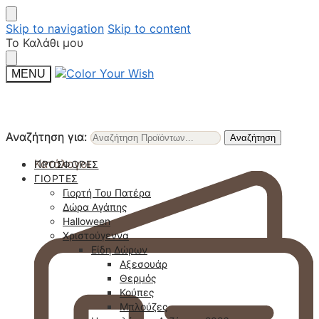
Skip to navigation
Skip to content
Το Καλάθι μου
MENU
Αναζήτηση για:
Αναζήτηση για:
Αναζήτηση
Αναζήτηση
Κατάλογοι
ΠΡΟΣΦΟΡΈΣ
ΓΙΟΡΤΈΣ
Γιορτή Του Πατέρα
Δώρα Αγάπης
Halloween
Χριστούγεννα
Είδη Δώρων
Αξεσουάρ
Θερμός
Κούπες
Μπλούζες