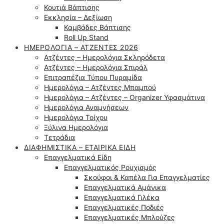
Κουτιά Βάπτισης
Εκκλησία – Δεξίωση
Καμβάδες Βάπτισης
Roll Up Stand
ΗΜΕΡΟΛΌΓΙΑ – ΑΤΖΈΝΤΕΣ 2026
Ατζέντες – Ημερολόγια Σκληρόδετα
Ατζέντες – Ημερολόγια Σπιράλ
Επιτραπέζια Τύπου Πυραμίδα
Ημερολόγια – Ατζέντες Μπαμπού
Ημερολόγια – Ατζέντες – Organizer Υφασμάτινα
Ημερολόγια Αναμνήσεων
Ημερολόγια Τοίχου
Ξύλινα Ημερολόγια
Τετράδια
ΔΙΑΦΗΜΙΣΤΙΚΆ – ΕΤΑΙΡΙΚΆ ΕΊΔΗ
Επαγγελματικά Είδη
Επαγγελματικός Ρουχισμός
Σκούφοι & Καπέλα Για Επαγγελματίες
Επαγγελματικά Αμάνικα
Επαγγελματικά Γιλέκα
Επαγγελματικές Ποδιές
Επαγγελματικές Μπλούζες