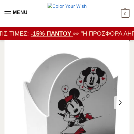
MENU
0
ΙΣ ΤΙΜΈΣ:
-15% ΠΑΝΤΟΎ
👀 "Η ΠΡΟΣΦΟΡΆ ΛΉΓΕ