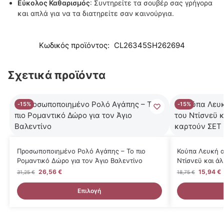
Εύκολος Καθαρισμός
: Συντηρείτε τα σουβέρ σας γρήγορα
και απλά για να τα διατηρείτε σαν καινούργια.
Κωδικός προϊόντος:
CL26345SH262694
Σχετικά προϊόντα
-15%
-15%
Προσωποποιημένο Ρολό Αγάπης – Το πιο
Κούπα Λευκή α
Ρομαντικό Δώρο για τον Άγιο Βαλεντίνο
Ντίσνεϋ και ά
26,56
€
15,94
€
31,25
€
18,75
€
Επιλογή