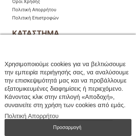
Όροι Χρήσης
Πολιτική Απορρήτου
Πολιτική Επιστροφών
ΚΑΤΑΣΤΗΜΑ
Ο Λογαριασμός μου
Κατάλογοι B2B
Εγγραφή Χονδρικής
Χρησιμοποιούμε cookies για να βελτιώσουμε
Μέθοδοι Πληρωμής
την εμπειρία περιήγησής σας, να αναλύσουμε
Μέθοδοι Αποστολής
την επισκεψιμότητά μας και να προβάλλουμε
εξατομικευμένες διαφημίσεις ή περιεχόμενο.
ΕΠΙΚΟΙΝΩΝΙΑ
Κάνοντας κλικ στην επιλογή «Αποδοχή»,
Φόρμα Επικοινωνίας
συναινείτε στη χρήση των cookies από εμάς.
Τηλ: 2341 075 569
Πολιτική Απορρήτου
Νέα Σάντα, Κιλκίς, 61100
Προσαρμογή