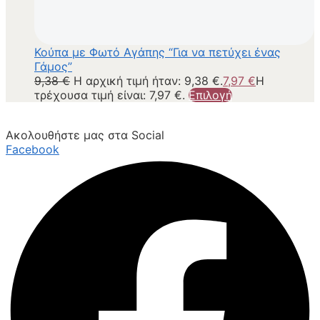
Κούπα με Φωτό Αγάπης “Για να πετύχει ένας
Γάμος”
9,38
€
Η αρχική τιμή ήταν: 9,38 €.
7,97
€
Η
τρέχουσα τιμή είναι: 7,97 €.
Επιλογή
Ακολουθήστε μας στα Social
Facebook