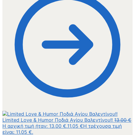
Limited Love & Humor Ποδιά Αγίου Βαλεντίνου!!
13,00
€
Η αρχική τιμή ήταν: 13,00 €.
11,05
€
Η τρέχουσα τιμή
είναι: 11,05 €.