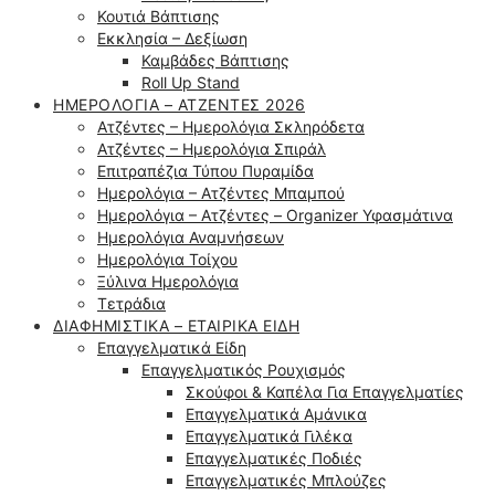
Κουτιά Βάπτισης
Εκκλησία – Δεξίωση
Καμβάδες Βάπτισης
Roll Up Stand
ΗΜΕΡΟΛΌΓΙΑ – ΑΤΖΈΝΤΕΣ 2026
Ατζέντες – Ημερολόγια Σκληρόδετα
Ατζέντες – Ημερολόγια Σπιράλ
Επιτραπέζια Τύπου Πυραμίδα
Ημερολόγια – Ατζέντες Μπαμπού
Ημερολόγια – Ατζέντες – Organizer Υφασμάτινα
Ημερολόγια Αναμνήσεων
Ημερολόγια Τοίχου
Ξύλινα Ημερολόγια
Τετράδια
ΔΙΑΦΗΜΙΣΤΙΚΆ – ΕΤΑΙΡΙΚΆ ΕΊΔΗ
Επαγγελματικά Είδη
Επαγγελματικός Ρουχισμός
Σκούφοι & Καπέλα Για Επαγγελματίες
Επαγγελματικά Αμάνικα
Επαγγελματικά Γιλέκα
Επαγγελματικές Ποδιές
Επαγγελματικές Μπλούζες