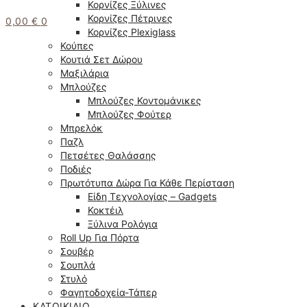
Κορνίζες Ξύλινες
Κορνίζες Πέτρινες
0,00
€
0
Κορνίζες Plexiglass
Κούπες
Κουτιά Σετ Δώρου
Μαξιλάρια
Μπλούζες
Μπλούζες Κοντομάνικες
Μπλούζες Φούτερ
Μπρελόκ
Παζλ
Πετσέτες Θαλάσσης
Ποδιές
Πρωτότυπα Δώρα Για Κάθε Περίσταση
Είδη Τεχνολογίας – Gadgets
Κοκτέιλ
Ξύλινα Ρολόγια
Roll Up Για Πόρτα
Σουβέρ
Σουπλά
Στυλό
Φαγητοδοχεία-Τάπερ
ΚΑΤΟΙΚΊΔΙΟ