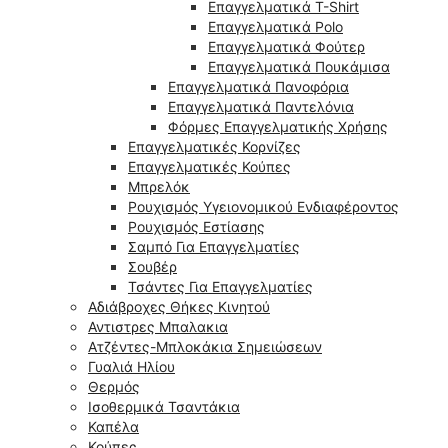
Επαγγελματικά T-Shirt
Επαγγελματικά Polo
Επαγγελματικά Φούτερ
Επαγγελματικά Πουκάμισα
Επαγγελματικά Πανοφόρια
Επαγγελματικά Παντελόνια
Φόρμες Επαγγελματικής Χρήσης
Επαγγελματικές Κορνίζες
Επαγγελματικές Κούπες
Μπρελόκ
Ρουχισμός Υγειονομικού Ενδιαφέροντος
Ρουχισμός Εστίασης
Σαμπό Για Επαγγελματίες
Σουβέρ
Τσάντες Για Επαγγελματίες
Αδιάβροχες Θήκες Κινητού
Αντιστρες Μπαλακια
Ατζέντες-Μπλοκάκια Σημειώσεων
Γυαλιά Ηλίου
Θερμός
Ισοθερμικά Τσαντάκια
Καπέλα
Κούπες