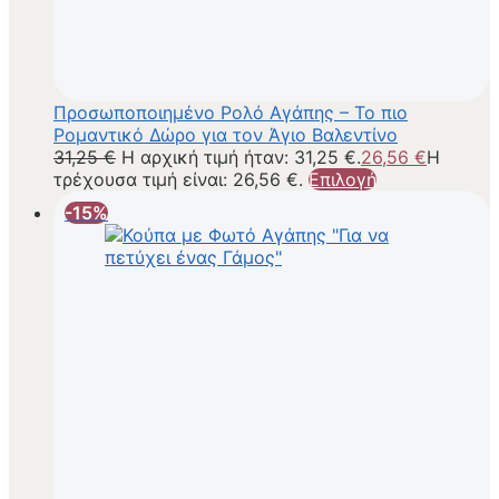
Προσωποποιημένο Ρολό Αγάπης – Το πιο
Ρομαντικό Δώρο για τον Άγιο Βαλεντίνο
31,25
€
Η αρχική τιμή ήταν: 31,25 €.
26,56
€
Η
τρέχουσα τιμή είναι: 26,56 €.
Επιλογή
-15%