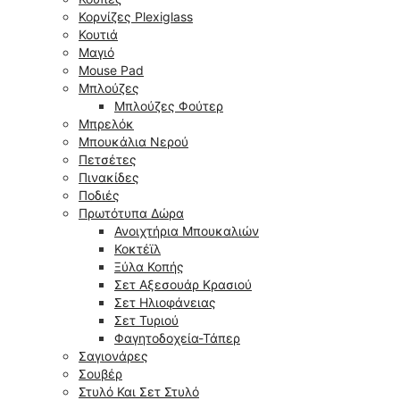
Κορνίζες Plexiglass
Κουτιά
Μαγιό
Mouse Pad
Μπλούζες
Μπλούζες Φούτερ
Μπρελόκ
Μπουκάλια Νερού
Πετσέτες
Πινακίδες
Ποδιές
Πρωτότυπα Δώρα
Ανοιχτήρια Μπουκαλιών
Κοκτέϊλ
Ξύλα Κοπής
Σετ Αξεσουάρ Κρασιού
Σετ Ηλιοφάνειας
Σετ Τυριού
Φαγητοδοχεία-Τάπερ
Σαγιονάρες
Σουβέρ
Στυλό Και Σετ Στυλό