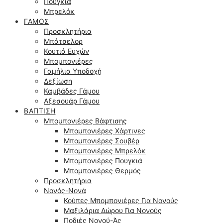
Πουγκιά
Μπρελόκ
ΓΆΜΟΣ
Προσκλητήρια
Μπάτσελορ
Κουτιά Ευχών
Μπομπονιέρες
Γαμήλια Υποδοχή
Δεξίωση
Καμβάδες Γάμου
Αξεσουάρ Γάμου
ΒΆΠΤΙΣΗ
Μπομπονιέρες Βάφτισης
Μπομπονιέρες Χάρτινες
Μπομπονιέρες Σουβέρ
Μπομπονιέρες Μπρελόκ
Μπομπονιέρες Πουγκιά
Μπομπονιέρες Θερμός
Προσκλητήρια
Νονός-Νονά
Κούπες Μπομπονιέρες Για Νονούς
Μαξιλάρια Δώρου Για Νονούς
Ποδιές Νονού-Άς