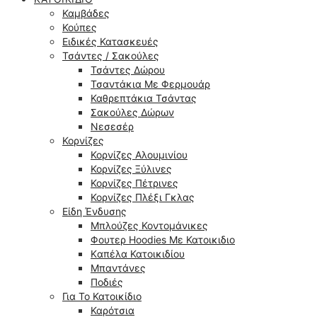
Καμβάδες
Κούπες
Ειδικές Κατασκευές
Τσάντες / Σακούλες
Τσάντες Δώρου
Τσαντάκια Με Φερμουάρ
Καθρεπτάκια Τσάντας
Σακούλες Δώρων
Νεσεσέρ
Κορνίζες
Κορνίζες Αλουμινίου
Κορνίζες Ξύλινες
Κορνίζες Πέτρινες
Κορνίζες Πλέξι Γκλας
Είδη Ένδυσης
Μπλούζες Κοντομάνικες
Φουτερ Hoodies Με Κατοικιδιο
Kαπέλα Κατοικιδίου
Μπαντάνες
Ποδιές
Για Το Κατοικίδιο
Καρότσια