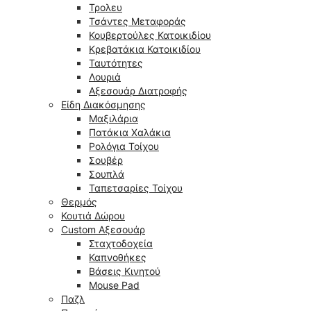
Τρολευ
Τσάντες Μεταφοράς
Κουβερτούλες Κατοικιδίου
Κρεβατάκια Κατοικιδίου
Ταυτότητες
Λουριά
Αξεσουάρ Διατροφής
Είδη Διακόσμησης
Μαξιλάρια
Πατάκια Χαλάκια
Ρολόγια Τοίχου
Σουβέρ
Σουπλά
Ταπετσαρίες Τοίχου
Θερμός
Κουτιά Δώρου
Custom Αξεσουάρ
Σταχτοδοχεία
Καπνοθήκες
Βάσεις Κινητού
Mouse Pad
Παζλ