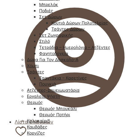
Μπρελόκ
Ποδιές
Σετ Δώρων
Κουτιά Δώρων Πολυτελείας
Τσάντες Δώρων
Σετ Ζωγραφικής
Στιλό
Τετράδια – Ημερολόγια – Ατζέντες
Φαγητοδοχεία
Δώρα Για Τον Δάσκαλο-Α
Χόμπι
Τσάντες
Τσαντάκια – Κασετίνες
Πουγκιά
Ατζέντες-Σημειωματάρια
Εργαλεία Ψήστη
Θερμός
Θερμός Μπουκάλι
Θερμός Ποτήρι
Καλοκαίρι!!
Λίστα Επιθυμιών
Καμβάδες
Κορνίζες