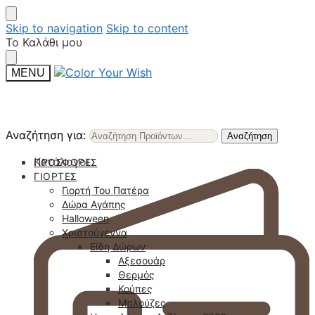
Skip to navigation
Skip to content
Το Καλάθι μου
MENU
Αναζήτηση για:
Αναζήτηση για:
Αναζήτηση
Αναζήτηση
Κατάλογοι
ΠΡΟΣΦΟΡΈΣ
ΓΙΟΡΤΈΣ
Γιορτή Του Πατέρα
Δώρα Αγάπης
Halloween
Χριστούγεννα
Είδη Δώρων
Αξεσουάρ
Θερμός
Κούπες
Μπλούζες