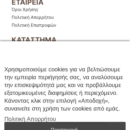
ΕΤΑΙΡΕΙΑ
Όροι Χρήσης
Πολιτική Απορρήτου
Πολιτική Επιστροφών
ΚΑΤΑΣΤΗΜΑ
Ο Λογαριασμός μου
Κατάλογοι B2B
Εγγραφή Χονδρικής
Χρησιμοποιούμε cookies για να βελτιώσουμε
Μέθοδοι Πληρωμής
την εμπειρία περιήγησής σας, να αναλύσουμε
Μέθοδοι Αποστολής
την επισκεψιμότητά μας και να προβάλλουμε
εξατομικευμένες διαφημίσεις ή περιεχόμενο.
ΕΠΙΚΟΙΝΩΝΙΑ
Κάνοντας κλικ στην επιλογή «Αποδοχή»,
Φόρμα Επικοινωνίας
συναινείτε στη χρήση των cookies από εμάς.
Τηλ: 2341 075 569
Πολιτική Απορρήτου
Νέα Σάντα, Κιλκίς, 61100
Προσαρμογή