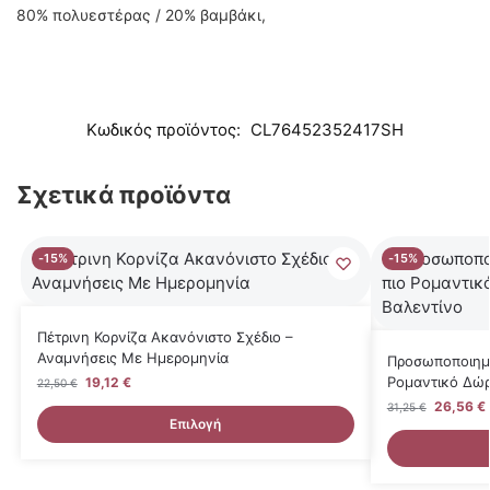
80% πολυεστέρας / 20% βαμβάκι,
Κωδικός προϊόντος:
CL76452352417SH
Σχετικά προϊόντα
-15%
-15%
Πέτρινη Κορνίζα Ακανόνιστο Σχέδιο –
Αναμνήσεις Με Ημερομηνία
Προσωποποιημέ
Ρομαντικό Δώρ
19,12
€
22,50
€
26,56
€
31,25
€
Επιλογή