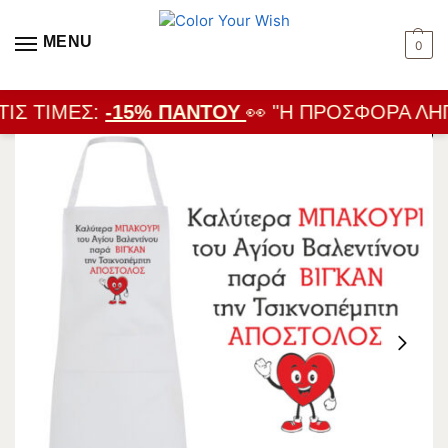
MENU
0
ΙΣ ΤΙΜΈΣ:
-15% ΠΑΝΤΟΎ
👀 "Η ΠΡΟΣΦΟΡΆ ΛΉΓΕ