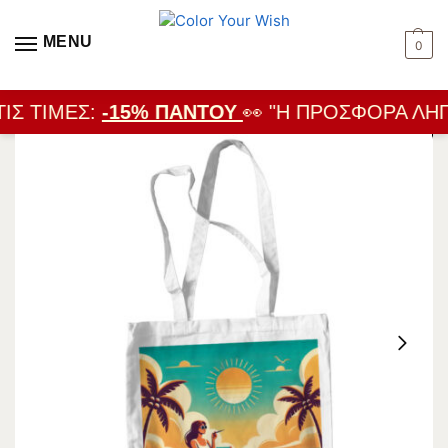
MENU
0
ΙΣ ΤΙΜΈΣ:
-15% ΠΑΝΤΟΎ
👀 "Η ΠΡΟΣΦΟΡΆ ΛΉΓΕ