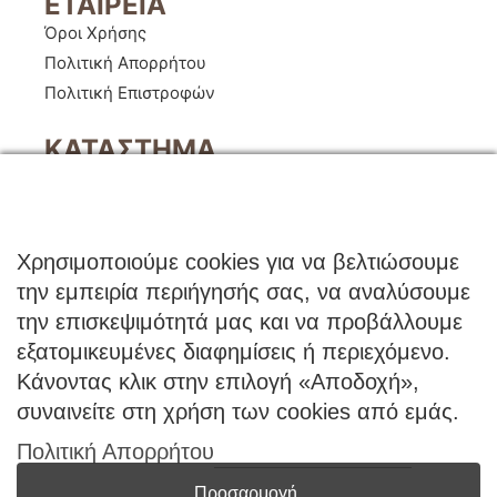
ΕΤΑΙΡΕΙΑ
Όροι Χρήσης
Πολιτική Απορρήτου
Πολιτική Επιστροφών
ΚΑΤΑΣΤΗΜΑ
Ο Λογαριασμός μου
Κατάλογοι B2B
Εγγραφή Χονδρικής
Χρησιμοποιούμε cookies για να βελτιώσουμε
Μέθοδοι Πληρωμής
την εμπειρία περιήγησής σας, να αναλύσουμε
Μέθοδοι Αποστολής
την επισκεψιμότητά μας και να προβάλλουμε
εξατομικευμένες διαφημίσεις ή περιεχόμενο.
ΕΠΙΚΟΙΝΩΝΙΑ
Κάνοντας κλικ στην επιλογή «Αποδοχή»,
Φόρμα Επικοινωνίας
συναινείτε στη χρήση των cookies από εμάς.
Τηλ: 2341 075 569
Πολιτική Απορρήτου
Νέα Σάντα, Κιλκίς, 61100
Προσαρμογή