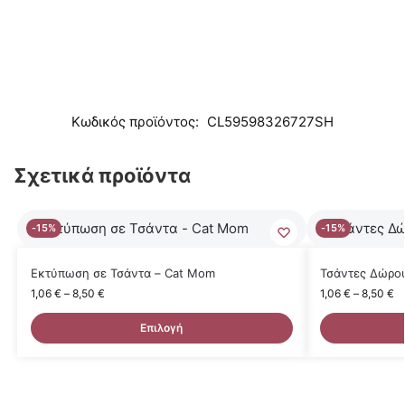
Κωδικός προϊόντος:
CL59598326727SH
Σχετικά προϊόντα
-15%
-15%
Εκτύπωση σε Τσάντα – Cat Mom
Τσάντες Δώρου
1,06
€
–
8,50
€
1,06
€
–
8,50
€
Επιλογή