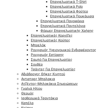
Επαγγελματικά T-Shirt
Επαγγελματικά Polo
Επαγγελματικά Φούτερ
Επαγγελματικά Πουκάμισα
Επαγγελματικά Πανοφόρια
Επαγγελματικά Παντελόνια
Φόρμες Επαγγελματικής Χρήσης
Επαγγελματικές Κορνίζες
Επαγγελματικές Κούπες
Μπρελόκ
Ρουχισμός Υγειονομικού Ενδιαφέροντος
Ρουχισμός Εστίασης
Σαμπό Για Επαγγελματίες
Σουβέρ
Τσάντες Για Επαγγελματίες
Αδιάβροχες Θήκες Κινητού
Αντιστρες Μπαλακια
Ατζέντες-Μπλοκάκια Σημειώσεων
Γυαλιά Ηλίου
Θερμός
Ισοθερμικά Τσαντάκια
Καπέλα
Κούπες