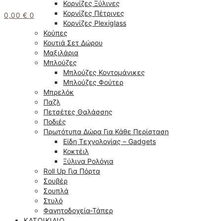
Κορνίζες Ξύλινες
Κορνίζες Πέτρινες
0,00
€
0
Κορνίζες Plexiglass
Κούπες
Κουτιά Σετ Δώρου
Μαξιλάρια
Μπλούζες
Μπλούζες Κοντομάνικες
Μπλούζες Φούτερ
Μπρελόκ
Παζλ
Πετσέτες Θαλάσσης
Ποδιές
Πρωτότυπα Δώρα Για Κάθε Περίσταση
Είδη Τεχνολογίας – Gadgets
Κοκτέιλ
Ξύλινα Ρολόγια
Roll Up Για Πόρτα
Σουβέρ
Σουπλά
Στυλό
Φαγητοδοχεία-Τάπερ
ΚΑΤΟΙΚΊΔΙΟ