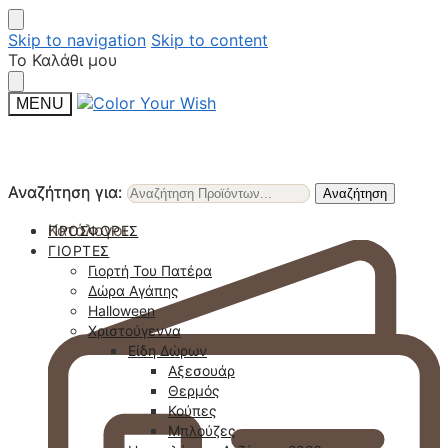
Skip to navigation
Skip to content
Το Καλάθι μου
MENU
Αναζήτηση για:
Αναζήτηση για:
Αναζήτηση
Αναζήτηση
Κατάλογοι
ΠΡΟΣΦΟΡΈΣ
ΓΙΟΡΤΈΣ
Γιορτή Του Πατέρα
Δώρα Αγάπης
Halloween
Χριστούγεννα
Είδη Δώρων
Αξεσουάρ
Θερμός
Κούπες
Μπλούζες