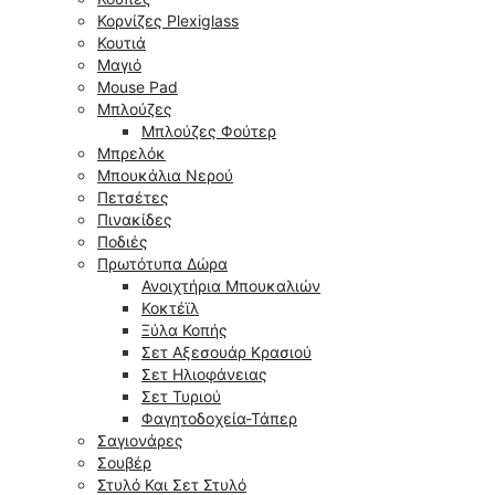
Κορνίζες Plexiglass
Κουτιά
Μαγιό
Mouse Pad
Μπλούζες
Μπλούζες Φούτερ
Μπρελόκ
Μπουκάλια Νερού
Πετσέτες
Πινακίδες
Ποδιές
Πρωτότυπα Δώρα
Ανοιχτήρια Μπουκαλιών
Κοκτέϊλ
Ξύλα Κοπής
Σετ Αξεσουάρ Κρασιού
Σετ Ηλιοφάνειας
Σετ Τυριού
Φαγητοδοχεία-Τάπερ
Σαγιονάρες
Σουβέρ
Στυλό Και Σετ Στυλό