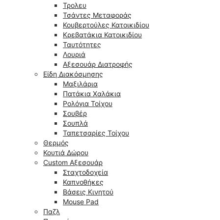
Τρολευ
Τσάντες Μεταφοράς
Κουβερτούλες Κατοικιδίου
Κρεβατάκια Κατοικιδίου
Ταυτότητες
Λουριά
Αξεσουάρ Διατροφής
Είδη Διακόσμησης
Μαξιλάρια
Πατάκια Χαλάκια
Ρολόγια Τοίχου
Σουβέρ
Σουπλά
Ταπετσαρίες Τοίχου
Θερμός
Κουτιά Δώρου
Custom Αξεσουάρ
Σταχτοδοχεία
Καπνοθήκες
Βάσεις Κινητού
Mouse Pad
Παζλ