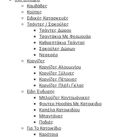
Καμβάδες
Κούπες
Ειδικές Κατασκευές
Τσάντες / Σακούλες
Τσάντες Δώρου
Τσαντάκια Με Φερμουάρ
Καθρεπτάκια Τσάντας
Σακούλες Δώρων
Νεσεσέρ
Κορνίζες
Κορνίζες Αλουμινίου
Κορνίζες Ξύλινες
Κορνίζες Πέτρινες
Κορνίζες Πλέξι Γκλας
Είδη Ένδυσης
Μπλούζες Κοντομάνικες
Φουτερ Hoodies Με Κατοικιδιο
Kαπέλα Κατοικιδίου
Μπαντάνες
Ποδιές
Για Το Κατοικίδιο
Καρότσια