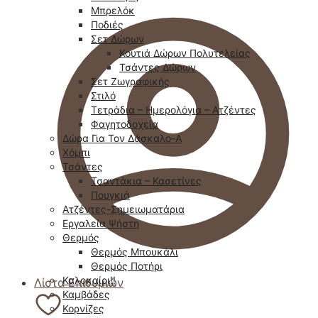
Μπρελόκ
Ποδιές
Σετ Δώρων
Κουτιά Δώρων Πολυτελείας
Τσάντες Δώρων
Σετ Ζωγραφικής
Στιλό
Τετράδια – Ημερολόγια – Ατζέντες
Φαγητοδοχεία
Δώρα Για Τον Δάσκαλο-Α
Χόμπι
Τσάντες
Τσαντάκια – Κασετίνες
Πουγκιά
Ατζέντες-Σημειωματάρια
Εργαλεία Ψήστη
Θερμός
Θερμός Μπουκάλι
Θερμός Ποτήρι
Καλοκαίρι!!
Λίστα Επιθυμιών
Καμβάδες
Κορνίζες