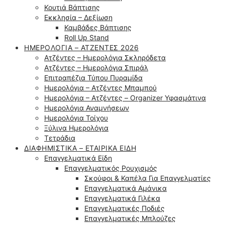
Κουτιά Βάπτισης
Εκκλησία – Δεξίωση
Καμβάδες Βάπτισης
Roll Up Stand
ΗΜΕΡΟΛΌΓΙΑ – ΑΤΖΈΝΤΕΣ 2026
Ατζέντες – Ημερολόγια Σκληρόδετα
Ατζέντες – Ημερολόγια Σπιράλ
Επιτραπέζια Τύπου Πυραμίδα
Ημερολόγια – Ατζέντες Μπαμπού
Ημερολόγια – Ατζέντες – Organizer Υφασμάτινα
Ημερολόγια Αναμνήσεων
Ημερολόγια Τοίχου
Ξύλινα Ημερολόγια
Τετράδια
ΔΙΑΦΗΜΙΣΤΙΚΆ – ΕΤΑΙΡΙΚΆ ΕΊΔΗ
Επαγγελματικά Είδη
Επαγγελματικός Ρουχισμός
Σκούφοι & Καπέλα Για Επαγγελματίες
Επαγγελματικά Αμάνικα
Επαγγελματικά Γιλέκα
Επαγγελματικές Ποδιές
Επαγγελματικές Μπλούζες