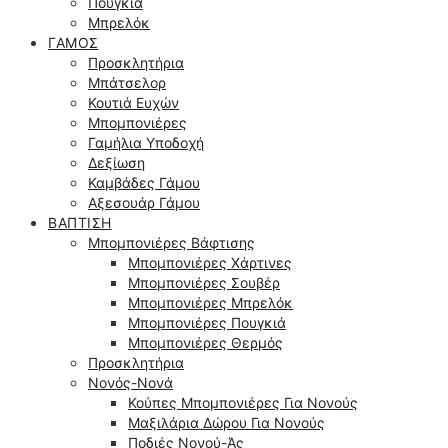
Πουγκιά
Μπρελόκ
ΓΆΜΟΣ
Προσκλητήρια
Μπάτσελορ
Κουτιά Ευχών
Μπομπονιέρες
Γαμήλια Υποδοχή
Δεξίωση
Καμβάδες Γάμου
Αξεσουάρ Γάμου
ΒΆΠΤΙΣΗ
Μπομπονιέρες Βάφτισης
Μπομπονιέρες Χάρτινες
Μπομπονιέρες Σουβέρ
Μπομπονιέρες Μπρελόκ
Μπομπονιέρες Πουγκιά
Μπομπονιέρες Θερμός
Προσκλητήρια
Νονός-Νονά
Κούπες Μπομπονιέρες Για Νονούς
Μαξιλάρια Δώρου Για Νονούς
Ποδιές Νονού-Άς