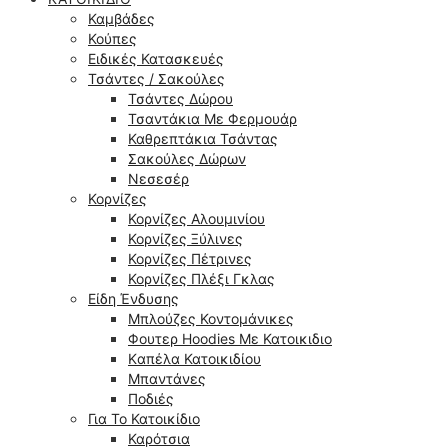
Καμβάδες
Κούπες
Ειδικές Κατασκευές
Τσάντες / Σακούλες
Τσάντες Δώρου
Τσαντάκια Με Φερμουάρ
Καθρεπτάκια Τσάντας
Σακούλες Δώρων
Νεσεσέρ
Κορνίζες
Κορνίζες Αλουμινίου
Κορνίζες Ξύλινες
Κορνίζες Πέτρινες
Κορνίζες Πλέξι Γκλας
Είδη Ένδυσης
Μπλούζες Κοντομάνικες
Φουτερ Hoodies Με Κατοικιδιο
Kαπέλα Κατοικιδίου
Μπαντάνες
Ποδιές
Για Το Κατοικίδιο
Καρότσια