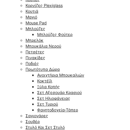
Κορνίζες Plexiglass
Κουτιά
Μαγιό
Mouse Pad
Μπλούζες
Μπλούζες Φούτερ
Μπρελόκ
Μπουκάλια Νερού
Πετσέτες
Πινακίδες
Ποδιές
Πρωτότυπα Δώρα
Ανοιχτήρια Μπουκαλιών
Κοκτέϊλ
Ξύλα Κοπής
Σετ Αξεσουάρ Κρασιού
Σετ Ηλιοφάνειας
Σετ Τυριού
Φαγητοδοχεία-Τάπερ
Σαγιονάρες
Σουβέρ
Στυλό Και Σετ Στυλό