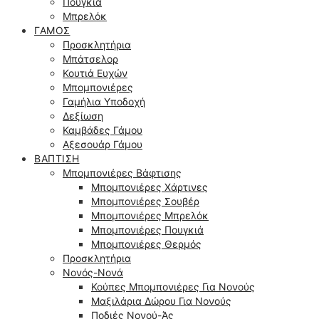
Πουγκιά
Μπρελόκ
ΓΆΜΟΣ
Προσκλητήρια
Μπάτσελορ
Κουτιά Ευχών
Μπομπονιέρες
Γαμήλια Υποδοχή
Δεξίωση
Καμβάδες Γάμου
Αξεσουάρ Γάμου
ΒΆΠΤΙΣΗ
Μπομπονιέρες Βάφτισης
Μπομπονιέρες Χάρτινες
Μπομπονιέρες Σουβέρ
Μπομπονιέρες Μπρελόκ
Μπομπονιέρες Πουγκιά
Μπομπονιέρες Θερμός
Προσκλητήρια
Νονός-Νονά
Κούπες Μπομπονιέρες Για Νονούς
Μαξιλάρια Δώρου Για Νονούς
Ποδιές Νονού-Άς