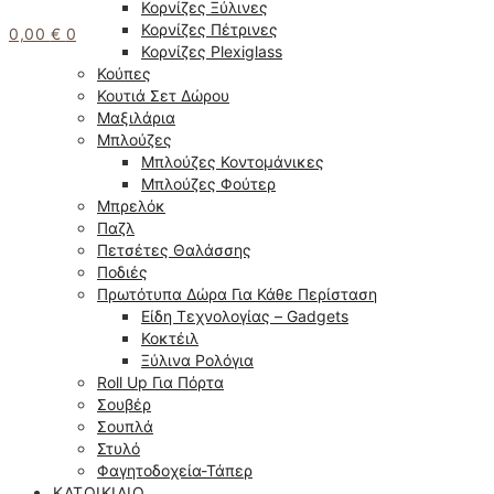
Κορνίζες Ξύλινες
Κορνίζες Πέτρινες
0,00
€
0
Κορνίζες Plexiglass
Κούπες
Κουτιά Σετ Δώρου
Μαξιλάρια
Μπλούζες
Μπλούζες Κοντομάνικες
Μπλούζες Φούτερ
Μπρελόκ
Παζλ
Πετσέτες Θαλάσσης
Ποδιές
Πρωτότυπα Δώρα Για Κάθε Περίσταση
Είδη Τεχνολογίας – Gadgets
Κοκτέιλ
Ξύλινα Ρολόγια
Roll Up Για Πόρτα
Σουβέρ
Σουπλά
Στυλό
Φαγητοδοχεία-Τάπερ
ΚΑΤΟΙΚΊΔΙΟ