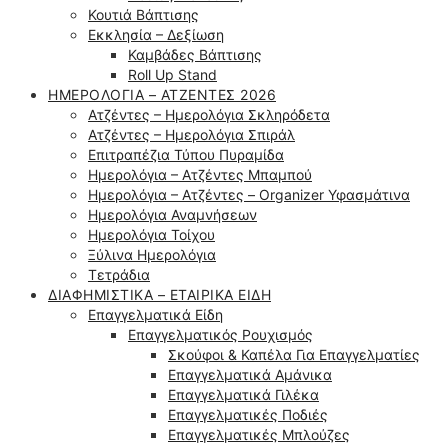
Κουτιά Βάπτισης
Εκκλησία – Δεξίωση
Καμβάδες Βάπτισης
Roll Up Stand
ΗΜΕΡΟΛΌΓΙΑ – ΑΤΖΈΝΤΕΣ 2026
Ατζέντες – Ημερολόγια Σκληρόδετα
Ατζέντες – Ημερολόγια Σπιράλ
Επιτραπέζια Τύπου Πυραμίδα
Ημερολόγια – Ατζέντες Μπαμπού
Ημερολόγια – Ατζέντες – Organizer Υφασμάτινα
Ημερολόγια Αναμνήσεων
Ημερολόγια Τοίχου
Ξύλινα Ημερολόγια
Τετράδια
ΔΙΑΦΗΜΙΣΤΙΚΆ – ΕΤΑΙΡΙΚΆ ΕΊΔΗ
Επαγγελματικά Είδη
Επαγγελματικός Ρουχισμός
Σκούφοι & Καπέλα Για Επαγγελματίες
Επαγγελματικά Αμάνικα
Επαγγελματικά Γιλέκα
Επαγγελματικές Ποδιές
Επαγγελματικές Μπλούζες