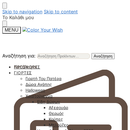
Skip to navigation
Skip to content
Το Καλάθι μου
MENU
Αναζήτηση για:
Αναζήτηση για:
Αναζήτηση
Αναζήτηση
Κατάλογοι
ΠΡΟΣΦΟΡΈΣ
ΓΙΟΡΤΈΣ
Γιορτή Του Πατέρα
Δώρα Αγάπης
Halloween
Χριστούγεννα
Είδη Δώρων
Αξεσουάρ
Θερμός
Κούπες
Μπλούζες