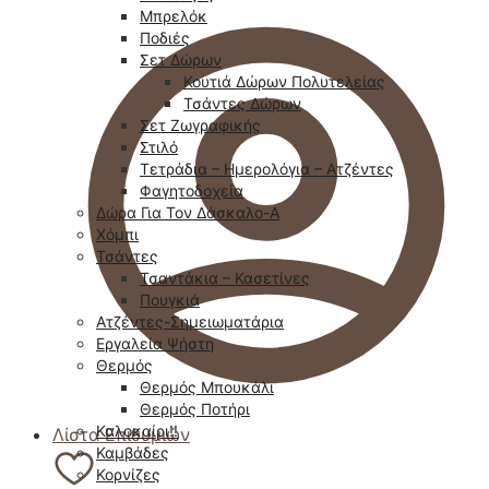
Μπρελόκ
Ποδιές
Σετ Δώρων
Κουτιά Δώρων Πολυτελείας
Τσάντες Δώρων
Σετ Ζωγραφικής
Στιλό
Τετράδια – Ημερολόγια – Ατζέντες
Φαγητοδοχεία
Δώρα Για Τον Δάσκαλο-Α
Χόμπι
Τσάντες
Τσαντάκια – Κασετίνες
Πουγκιά
Ατζέντες-Σημειωματάρια
Εργαλεία Ψήστη
Θερμός
Θερμός Μπουκάλι
Θερμός Ποτήρι
Καλοκαίρι!!
Λίστα Επιθυμιών
Καμβάδες
Κορνίζες