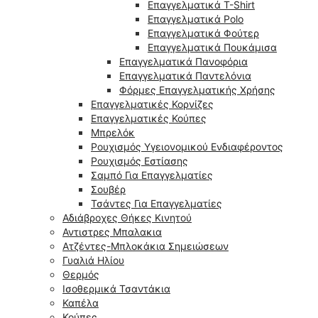
Επαγγελματικά T-Shirt
Επαγγελματικά Polo
Επαγγελματικά Φούτερ
Επαγγελματικά Πουκάμισα
Επαγγελματικά Πανοφόρια
Επαγγελματικά Παντελόνια
Φόρμες Επαγγελματικής Χρήσης
Επαγγελματικές Κορνίζες
Επαγγελματικές Κούπες
Μπρελόκ
Ρουχισμός Υγειονομικού Ενδιαφέροντος
Ρουχισμός Εστίασης
Σαμπό Για Επαγγελματίες
Σουβέρ
Τσάντες Για Επαγγελματίες
Αδιάβροχες Θήκες Κινητού
Αντιστρες Μπαλακια
Ατζέντες-Μπλοκάκια Σημειώσεων
Γυαλιά Ηλίου
Θερμός
Ισοθερμικά Τσαντάκια
Καπέλα
Κούπες