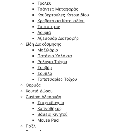
Τρολευ
Τσάντες Μεταφοράς
Κουβερτούλες Κατοικιδίου
Κρεβατάκια Κατοικιδίου
Ταυτότητες
Λουριά
Αξεσουάρ Διατροφής
Είδη Διακόσμησης
Μαξιλάρια
Πατάκια Χαλάκια
Ρολόγια Τοίχου
Σουβέρ
Σουπλά
Ταπετσαρίες Τοίχου
Θερμός
Κουτιά Δώρου
Custom Αξεσουάρ
Σταχτοδοχεία
Καπνοθήκες
Βάσεις Κινητού
Mouse Pad
Παζλ