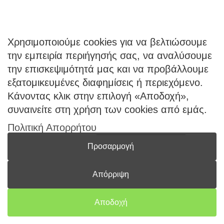
Ο Λογαριασμός μου
Κατάλογοι B2B
Εγγραφή Χονδρικής
Χρησιμοποιούμε cookies για να βελτιώσουμε
Μέθοδοι Πληρωμής
την εμπειρία περιήγησής σας, να αναλύσουμε
Μέθοδοι Αποστολής
την επισκεψιμότητά μας και να προβάλλουμε
εξατομικευμένες διαφημίσεις ή περιεχόμενο.
ΕΠΙΚΟΙΝΩΝΙΑ
Κάνοντας κλικ στην επιλογή «Αποδοχή»,
Φόρμα Επικοινωνίας
συναινείτε στη χρήση των cookies από εμάς.
Τηλ: 2341 075 569
Πολιτική Απορρήτου
Νέα Σάντα, Κιλκίς, 61100
Προσαρμογή
Απόρριψη
Coloryourwish.com © 2026 -
All rights reserved | Powered
Αποδοχή
by
Konet.gr