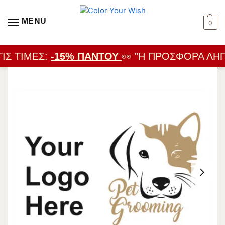
MENU
0
ΙΣ ΤΙΜΈΣ:
-15% ΠΑΝΤΟΎ
👀 "Η ΠΡΟΣΦΟΡΆ ΛΉΓΕ