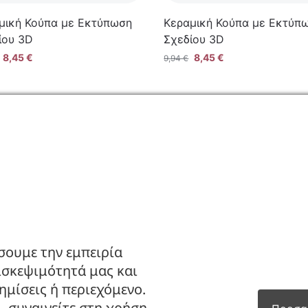
μική Κούπα με Εκτύπωση
Κεραμική Κούπα με Εκτύπ
ίου 3D
Σχεδίου 3D
8,45
€
8,45
€
9,94
€
ΙΑ
ΚΑΤΑΣΤΗΜΑ
ς
Ο Λογαριασμός μου
πορρήτου
Κατάλογοι B2B
πιστροφών
Εγγραφή Χονδρικής
Μέθοδοι Πληρωμής
σουμε την εμπειρία
Μέθοδοι Αποστολής
ισκεψιμότητά μας και
μίσεις ή περιεχόμενο.
, συναινείτε στη χρήση