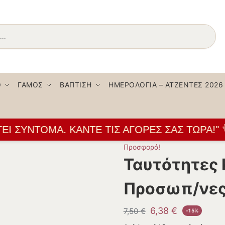
Αναζήτηση
Ο
ΓΆΜΟΣ
ΒΆΠΤΙΣΗ
ΗΜΕΡΟΛΌΓΙΑ – ΑΤΖΈΝΤΕΣ 2026
 ΣΎΝΤΟΜΑ. ΚΆΝΤΕ ΤΙΣ ΑΓΟΡΈΣ ΣΑΣ ΤΏΡΑ!" 👌
Προσφορά!
Ταυτότητες 
Προσωπ/νες
6,38
€
7,50
€
-15%