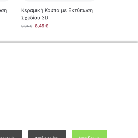
ωση
Κεραμική Κούπα με Εκτύπωση
Σχεδίου 3D
8,45
€
9,94
€
ΕΠΙΚΟΙΝΩΝΙΑ
Φόρμα Επικοινωνίας
Τηλ: 2341 075 569
Νέα Σάντα, Κιλκίς, 61100