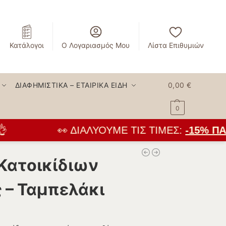
Κατάλογοι
Ο Λογαριασμός Μου
Λίστα Επιθυμιών
ΔΙΑΦΗΜΙΣΤΙΚΆ – ΕΤΑΙΡΙΚΆ ΕΊΔΗ
0,00
€
0
👀 ΔΙΑΛΎΟΥΜΕ ΤΙΣ ΤΙΜΈΣ:
-15% ΠΑ
Κατοικίδιων
 – Ταμπελάκι