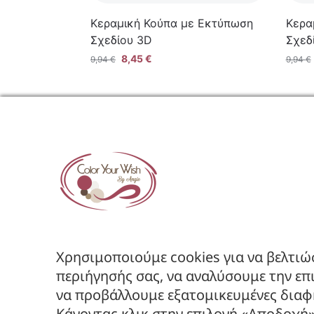
Κεραμική Κούπα με Εκτύπωση
Κερα
Σχεδίου 3D
Σχεδ
8,45
€
9,94
€
9,94
€
ΕΤΑΙΡΕ
Όροι Χρήση
Πολιτική Α
Πολιτική Ε
Χρησιμοποιούμε cookies για να βελτιώ
Ακολουθήστε μας στα Social
περιήγησής σας, να αναλύσουμε την επ
να προβάλλουμε εξατομικευμένες διαφη
Κάνοντας κλικ στην επιλογή «Αποδοχή»