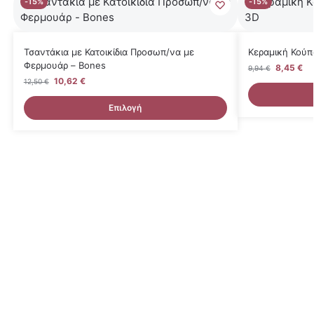
-15%
-15%
Τσαντάκια με Κατοικίδια Προσωπ/να με
Κεραμική Κούπ
Φερμουάρ – Bones
8,45
€
9,94
€
10,62
€
12,50
€
Επιλογή