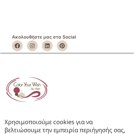
Ακολουθήστε μας στα Social
ΕΤΑΙΡΕΙΑ
Όροι Χρήσης
Πολιτική Απορρήτου
Πολιτική Επιστροφών
ΚΑΤΑΣΤΗΜΑ
Ο Λογαριασμός μου
Κατάλογοι B2B
Χρησιμοποιούμε cookies για να
Εγγραφή Χονδρικής
βελτιώσουμε την εμπειρία περιήγησής σας,
Μέθοδοι Πληρωμής