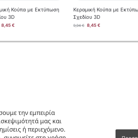
μική Κούπα με Εκτύπωση
Κεραμική Κούπα με Εκτύπ
ίου 3D
Σχεδίου 3D
8,45
€
8,45
€
9,94
€
ΙΑ
ΚΑΤΑΣΤΗΜΑ
ς
Ο Λογαριασμός μου
πορρήτου
Κατάλογοι B2B
πιστροφών
Εγγραφή Χονδρικής
Μέθοδοι Πληρωμής
σουμε την εμπειρία
Μέθοδοι Αποστολής
ισκεψιμότητά μας και
μίσεις ή περιεχόμενο.
, συναινείτε στη χρήση