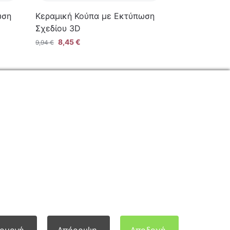
ωση
Κεραμική Κούπα με Εκτύπωση
Σχεδίου 3D
8,45
€
9,94
€
ΕΠΙΚΟΙΝΩΝΙΑ
Φόρμα Επικοινωνίας
Τηλ: 2341 075 569
Νέα Σάντα, Κιλκίς, 61100