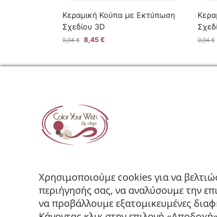
Κεραμική Κούπα με Εκτύπωση
Κερα
Σχεδίου 3D
Σχεδ
8,45
€
9,94
€
9,94
€
ΕΤΑΙΡΕ
Όροι Χρήση
Πολιτική Α
Πολιτική Ε
Χρησιμοποιούμε cookies για να βελτιώ
Ακολουθήστε μας στα Social
περιήγησής σας, να αναλύσουμε την επ
να προβάλλουμε εξατομικευμένες διαφη
Κάνοντας κλικ στην επιλογή «Αποδοχή»