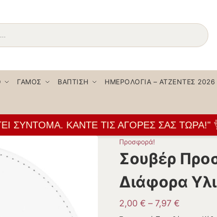
Αναζήτηση
Ο
ΓΆΜΟΣ
ΒΆΠΤΙΣΗ
ΗΜΕΡΟΛΌΓΙΑ – ΑΤΖΈΝΤΕΣ 2026
 ΣΎΝΤΟΜΑ. ΚΆΝΤΕ ΤΙΣ ΑΓΟΡΈΣ ΣΑΣ ΤΏΡΑ!" 👌
Προσφορά!
Σουβέρ Προ
Διάφορα Υλι
2,00
€
–
7,97
€