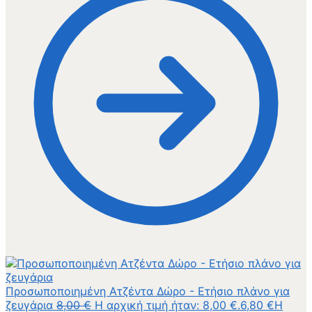
Προσωποποιημένη Ατζέντα Δώρο - Ετήσιο πλάνο για
ζευγάρια
8,00
€
Η αρχική τιμή ήταν: 8,00 €.
6,80
€
Η