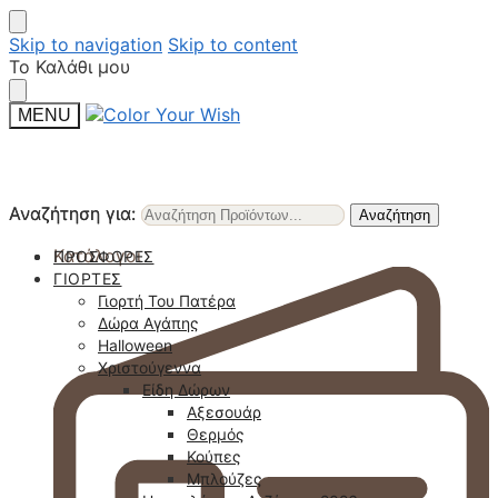
Skip to navigation
Skip to content
Το Καλάθι μου
MENU
Αναζήτηση για:
Αναζήτηση για:
Αναζήτηση
Αναζήτηση
Κατάλογοι
ΠΡΟΣΦΟΡΈΣ
ΓΙΟΡΤΈΣ
Γιορτή Του Πατέρα
Δώρα Αγάπης
Halloween
Χριστούγεννα
Είδη Δώρων
Αξεσουάρ
Θερμός
Κούπες
Μπλούζες