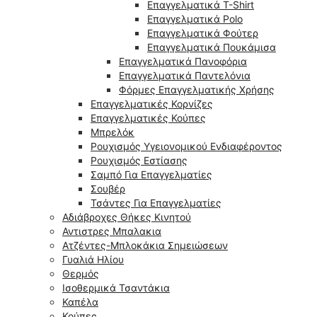
Επαγγελματικά T-Shirt
Επαγγελματικά Polo
Επαγγελματικά Φούτερ
Επαγγελματικά Πουκάμισα
Επαγγελματικά Πανοφόρια
Επαγγελματικά Παντελόνια
Φόρμες Επαγγελματικής Χρήσης
Επαγγελματικές Κορνίζες
Επαγγελματικές Κούπες
Μπρελόκ
Ρουχισμός Υγειονομικού Ενδιαφέροντος
Ρουχισμός Εστίασης
Σαμπό Για Επαγγελματίες
Σουβέρ
Τσάντες Για Επαγγελματίες
Αδιάβροχες Θήκες Κινητού
Αντιστρες Μπαλακια
Ατζέντες-Μπλοκάκια Σημειώσεων
Γυαλιά Ηλίου
Θερμός
Ισοθερμικά Τσαντάκια
Καπέλα
Κούπες