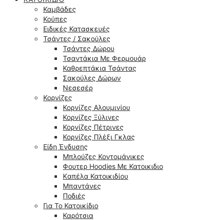
Καμβάδες
Κούπες
Ειδικές Κατασκευές
Τσάντες / Σακούλες
Τσάντες Δώρου
Τσαντάκια Με Φερμουάρ
Καθρεπτάκια Τσάντας
Σακούλες Δώρων
Νεσεσέρ
Κορνίζες
Κορνίζες Αλουμινίου
Κορνίζες Ξύλινες
Κορνίζες Πέτρινες
Κορνίζες Πλέξι Γκλας
Είδη Ένδυσης
Μπλούζες Κοντομάνικες
Φουτερ Hoodies Με Κατοικιδιο
Kαπέλα Κατοικιδίου
Μπαντάνες
Ποδιές
Για Το Κατοικίδιο
Καρότσια