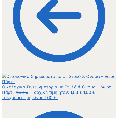
Οικολογικό Σημειωματάριο με Στυλό & Όνομα – Δώρο
Πάρτυ
1,88
€
Η αρχική τιμή ήταν: 1,88 €.
1,60
€
Η
τρέχουσα τιμή είναι: 1,60 €.