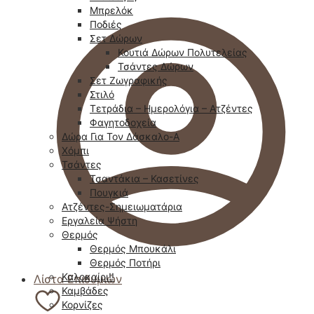
Μπρελόκ
Ποδιές
Σετ Δώρων
Κουτιά Δώρων Πολυτελείας
Τσάντες Δώρων
Σετ Ζωγραφικής
Στιλό
Τετράδια – Ημερολόγια – Ατζέντες
Φαγητοδοχεία
Δώρα Για Τον Δάσκαλο-Α
Χόμπι
Τσάντες
Τσαντάκια – Κασετίνες
Πουγκιά
Ατζέντες-Σημειωματάρια
Εργαλεία Ψήστη
Θερμός
Θερμός Μπουκάλι
Θερμός Ποτήρι
Καλοκαίρι!!
Λίστα Επιθυμιών
Καμβάδες
Κορνίζες