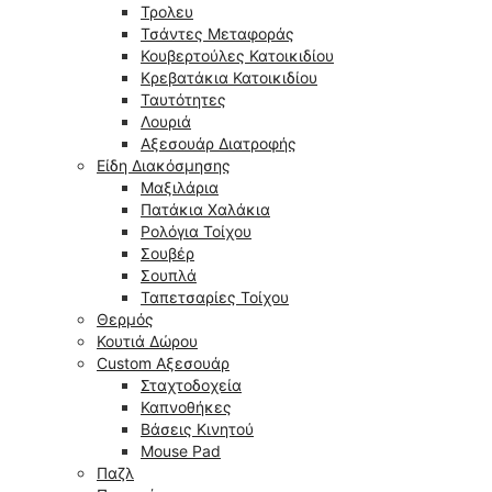
Τρολευ
Τσάντες Μεταφοράς
Κουβερτούλες Κατοικιδίου
Κρεβατάκια Κατοικιδίου
Ταυτότητες
Λουριά
Αξεσουάρ Διατροφής
Είδη Διακόσμησης
Μαξιλάρια
Πατάκια Χαλάκια
Ρολόγια Τοίχου
Σουβέρ
Σουπλά
Ταπετσαρίες Τοίχου
Θερμός
Κουτιά Δώρου
Custom Αξεσουάρ
Σταχτοδοχεία
Καπνοθήκες
Βάσεις Κινητού
Mouse Pad
Παζλ