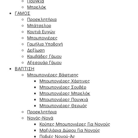
Πουγκιά
Μπρελόκ
ΓΆΜΟΣ
Προσκλητήρια
Μπάτσελορ
Κουτιά Ευχών
Μπομπονιέρες
Γαμήλια Υποδοχή
Δεξίωση
Καμβάδες Γάμου
Αξεσουάρ Γάμου
ΒΆΠΤΙΣΗ
Μπομπονιέρες Βάφτισης
Μπομπονιέρες Χάρτινες
Μπομπονιέρες Σουβέρ
Μπομπονιέρες Μπρελόκ
Μπομπονιέρες Πουγκιά
Μπομπονιέρες Θερμός
Προσκλητήρια
Νονός-Νονά
Κούπες Μπομπονιέρες Για Νονούς
Μαξιλάρια Δώρου Για Νονούς
Ποδιές Νονού-Άς