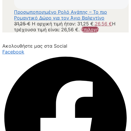
Προσωποποιημένο Ρολό Αγάπης – Το πιο
Ρομαντικό Δώρο για τον Άγιο Βαλεντίνο
31,25
€
Η αρχική τιμή ήταν: 31,25 €.
26,56
€
Η
τρέχουσα τιμή είναι: 26,56 €.
Επιλογή
Ακολουθήστε μας στα Social
Facebook