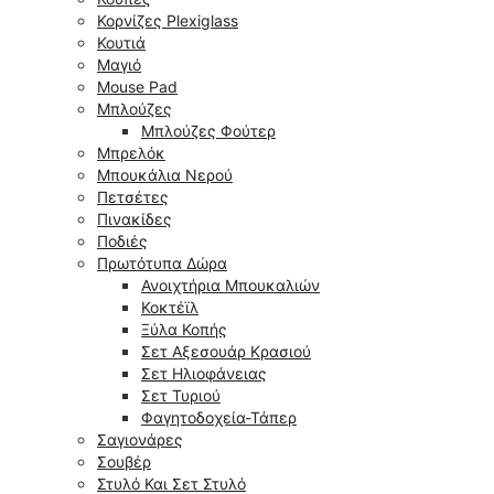
Κορνίζες Plexiglass
Κουτιά
Μαγιό
Mouse Pad
Μπλούζες
Μπλούζες Φούτερ
Μπρελόκ
Μπουκάλια Νερού
Πετσέτες
Πινακίδες
Ποδιές
Πρωτότυπα Δώρα
Ανοιχτήρια Μπουκαλιών
Κοκτέϊλ
Ξύλα Κοπής
Σετ Αξεσουάρ Κρασιού
Σετ Ηλιοφάνειας
Σετ Τυριού
Φαγητοδοχεία-Τάπερ
Σαγιονάρες
Σουβέρ
Στυλό Και Σετ Στυλό