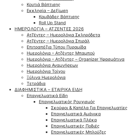
Κουτιά Βάπτισης
Εκκλησία – Δεξίωση
Καμβάδες Βάπτισης
Roll Up Stand
ΗΜΕΡΟΛΌΓΙΑ – ΑΤΖΈΝΤΕΣ 2026
Ατζέντες – Ημερολόγια Σκληρόδετα
Ατζέντες – Ημερολόγια Σπιράλ
Επιτραπέζια Τύπου Πυραμίδα
Ημερολόγια – Ατζέντες Μπαμπού
Ημερολόγια – Ατζέντες – Organizer Υφασμάτινα
Ημερολόγια Αναμνήσεων
Ημερολόγια Τοίχου
Ξύλινα Ημερολόγια
Τετράδια
ΔΙΑΦΗΜΙΣΤΙΚΆ – ΕΤΑΙΡΙΚΆ ΕΊΔΗ
Επαγγελματικά Είδη
Επαγγελματικός Ρουχισμός
Σκούφοι & Καπέλα Για Επαγγελματίες
Επαγγελματικά Αμάνικα
Επαγγελματικά Γιλέκα
Επαγγελματικές Ποδιές
Επαγγελματικές Μπλούζες