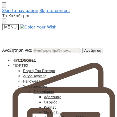
Skip to navigation
Skip to content
Το Καλάθι μου
MENU
Αναζήτηση για:
Αναζήτηση για:
Αναζήτηση
Αναζήτηση
Κατάλογοι
ΠΡΟΣΦΟΡΈΣ
ΓΙΟΡΤΈΣ
Γιορτή Του Πατέρα
Δώρα Αγάπης
Halloween
Χριστούγεννα
Είδη Δώρων
Αξεσουάρ
Θερμός
Κούπες
Μπλούζες