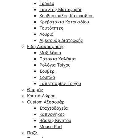
Τρολευ
Τσάντες Μεταφοράς
Κουβερτούλες Κατοικιδίου
Κρεβατάκια Κατοικιδίου
Ταυτότητες
Λουριά
Αξεσουάρ Διατροφής
Είδη Διακόσμησης
Μαξιλάρια
Πατάκια Χαλάκια
Ρολόγια Τοίχου
Σουβέρ
Σουπλά
Ταπετσαρίες Τοίχου
Θερμός
Κουτιά Δώρου
Custom Αξεσουάρ
Σταχτοδοχεία
Καπνοθήκες
Βάσεις Κινητού
Mouse Pad
Παζλ