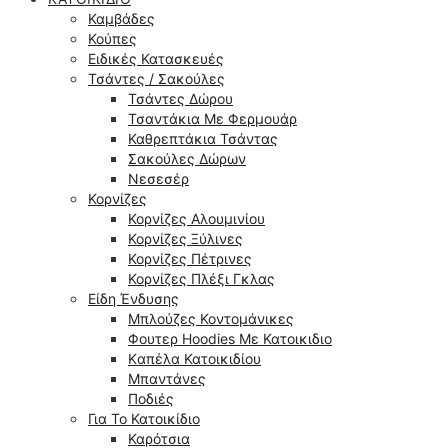
Καμβάδες
Κούπες
Ειδικές Κατασκευές
Τσάντες / Σακούλες
Τσάντες Δώρου
Τσαντάκια Με Φερμουάρ
Καθρεπτάκια Τσάντας
Σακούλες Δώρων
Νεσεσέρ
Κορνίζες
Κορνίζες Αλουμινίου
Κορνίζες Ξύλινες
Κορνίζες Πέτρινες
Κορνίζες Πλέξι Γκλας
Είδη Ένδυσης
Μπλούζες Κοντομάνικες
Φουτερ Hoodies Με Κατοικιδιο
Kαπέλα Κατοικιδίου
Μπαντάνες
Ποδιές
Για Το Κατοικίδιο
Καρότσια