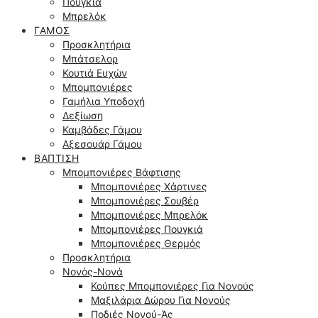
Πουγκιά
Μπρελόκ
ΓΆΜΟΣ
Προσκλητήρια
Μπάτσελορ
Κουτιά Ευχών
Μπομπονιέρες
Γαμήλια Υποδοχή
Δεξίωση
Καμβάδες Γάμου
Αξεσουάρ Γάμου
ΒΆΠΤΙΣΗ
Μπομπονιέρες Βάφτισης
Μπομπονιέρες Χάρτινες
Μπομπονιέρες Σουβέρ
Μπομπονιέρες Μπρελόκ
Μπομπονιέρες Πουγκιά
Μπομπονιέρες Θερμός
Προσκλητήρια
Νονός-Νονά
Κούπες Μπομπονιέρες Για Νονούς
Μαξιλάρια Δώρου Για Νονούς
Ποδιές Νονού-Άς