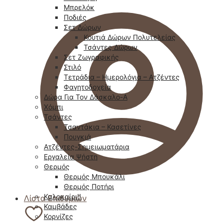
Μπρελόκ
Ποδιές
Σετ Δώρων
Κουτιά Δώρων Πολυτελείας
Τσάντες Δώρων
Σετ Ζωγραφικής
Στιλό
Τετράδια – Ημερολόγια – Ατζέντες
Φαγητοδοχεία
Δώρα Για Τον Δάσκαλο-Α
Χόμπι
Τσάντες
Τσαντάκια – Κασετίνες
Πουγκιά
Ατζέντες-Σημειωματάρια
Εργαλεία Ψήστη
Θερμός
Θερμός Μπουκάλι
Θερμός Ποτήρι
Καλοκαίρι!!
Λίστα Επιθυμιών
Καμβάδες
Κορνίζες