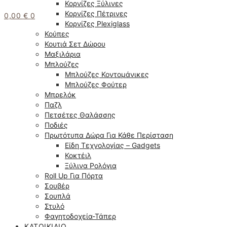
Κορνίζες Ξύλινες
Κορνίζες Πέτρινες
0,00
€
0
Κορνίζες Plexiglass
Κούπες
Κουτιά Σετ Δώρου
Μαξιλάρια
Μπλούζες
Μπλούζες Κοντομάνικες
Μπλούζες Φούτερ
Μπρελόκ
Παζλ
Πετσέτες Θαλάσσης
Ποδιές
Πρωτότυπα Δώρα Για Κάθε Περίσταση
Είδη Τεχνολογίας – Gadgets
Κοκτέιλ
Ξύλινα Ρολόγια
Roll Up Για Πόρτα
Σουβέρ
Σουπλά
Στυλό
Φαγητοδοχεία-Τάπερ
ΚΑΤΟΙΚΊΔΙΟ