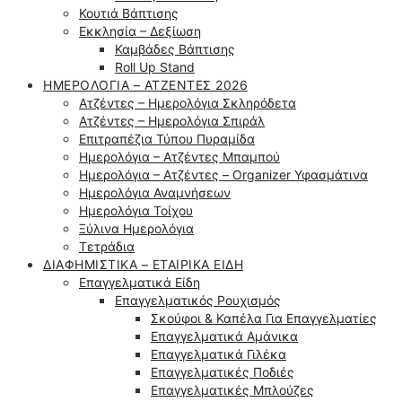
Κουτιά Βάπτισης
Εκκλησία – Δεξίωση
Καμβάδες Βάπτισης
Roll Up Stand
ΗΜΕΡΟΛΌΓΙΑ – ΑΤΖΈΝΤΕΣ 2026
Ατζέντες – Ημερολόγια Σκληρόδετα
Ατζέντες – Ημερολόγια Σπιράλ
Επιτραπέζια Τύπου Πυραμίδα
Ημερολόγια – Ατζέντες Μπαμπού
Ημερολόγια – Ατζέντες – Organizer Υφασμάτινα
Ημερολόγια Αναμνήσεων
Ημερολόγια Τοίχου
Ξύλινα Ημερολόγια
Τετράδια
ΔΙΑΦΗΜΙΣΤΙΚΆ – ΕΤΑΙΡΙΚΆ ΕΊΔΗ
Επαγγελματικά Είδη
Επαγγελματικός Ρουχισμός
Σκούφοι & Καπέλα Για Επαγγελματίες
Επαγγελματικά Αμάνικα
Επαγγελματικά Γιλέκα
Επαγγελματικές Ποδιές
Επαγγελματικές Μπλούζες