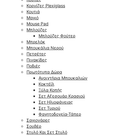
Κορνίζες Plexiglass
Κουτιά
Μαγιό
Mouse Pad
Μπλούζες
Μπλούζες Φούτερ
Μπρελόκ
Μπουκάλια Νερού
Πετσέτες
Πινακίδες
Ποδιές
Πρωτότυπα Δώρα
Ανοιχτήρια Μπουκαλιών
Κοκτέϊλ
Ξύλα Κοπής
Σετ Αξεσουάρ Κρασιού
Σετ Ηλιοφάνειας
Σετ Τυριού
Φαγητοδοχεία-Τάπερ
Σαγιονάρες
Σουβέρ
Στυλό Και Σετ Στυλό