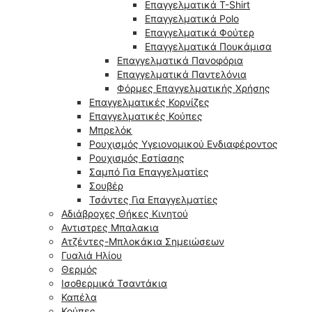
Επαγγελματικά T-Shirt
Επαγγελματικά Polo
Επαγγελματικά Φούτερ
Επαγγελματικά Πουκάμισα
Επαγγελματικά Πανοφόρια
Επαγγελματικά Παντελόνια
Φόρμες Επαγγελματικής Χρήσης
Επαγγελματικές Κορνίζες
Επαγγελματικές Κούπες
Μπρελόκ
Ρουχισμός Υγειονομικού Ενδιαφέροντος
Ρουχισμός Εστίασης
Σαμπό Για Επαγγελματίες
Σουβέρ
Τσάντες Για Επαγγελματίες
Αδιάβροχες Θήκες Κινητού
Αντιστρες Μπαλακια
Ατζέντες-Μπλοκάκια Σημειώσεων
Γυαλιά Ηλίου
Θερμός
Ισοθερμικά Τσαντάκια
Καπέλα
Κούπες