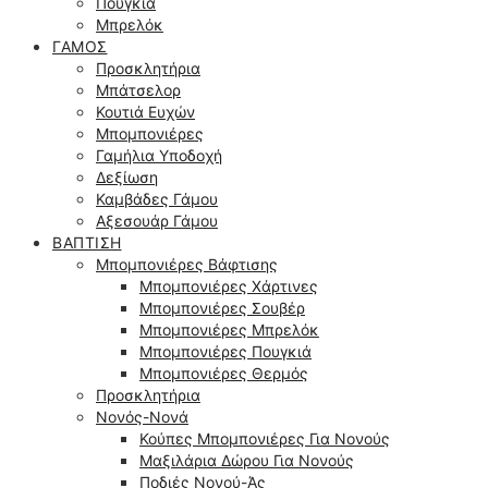
Πουγκιά
Μπρελόκ
ΓΆΜΟΣ
Προσκλητήρια
Μπάτσελορ
Κουτιά Ευχών
Μπομπονιέρες
Γαμήλια Υποδοχή
Δεξίωση
Καμβάδες Γάμου
Αξεσουάρ Γάμου
ΒΆΠΤΙΣΗ
Μπομπονιέρες Βάφτισης
Μπομπονιέρες Χάρτινες
Μπομπονιέρες Σουβέρ
Μπομπονιέρες Μπρελόκ
Μπομπονιέρες Πουγκιά
Μπομπονιέρες Θερμός
Προσκλητήρια
Νονός-Νονά
Κούπες Μπομπονιέρες Για Νονούς
Μαξιλάρια Δώρου Για Νονούς
Ποδιές Νονού-Άς