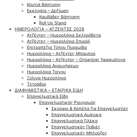
Κουτιά Βάπτισης
Εκκλησία – Δεξίωση
Καμβάδες Βάπτισης
Roll Up Stand
ΗΜΕΡΟΛΌΓΙΑ – ΑΤΖΈΝΤΕΣ 2026
Ατζέντες – Ημερολόγια Σκληρόδετα
Ατζέντες – Ημερολόγια Σπιράλ
Επιτραπέζια Τύπου Πυραμίδα
Ημερολόγια – Ατζέντες Μπαμπού
Ημερολόγια – Ατζέντες – Organizer Υφασμάτινα
Ημερολόγια Αναμνήσεων
Ημερολόγια Τοίχου
Ξύλινα Ημερολόγια
Τετράδια
ΔΙΑΦΗΜΙΣΤΙΚΆ – ΕΤΑΙΡΙΚΆ ΕΊΔΗ
Επαγγελματικά Είδη
Επαγγελματικός Ρουχισμός
Σκούφοι & Καπέλα Για Επαγγελματίες
Επαγγελματικά Αμάνικα
Επαγγελματικά Γιλέκα
Επαγγελματικές Ποδιές
Επαγγελματικές Μπλούζες