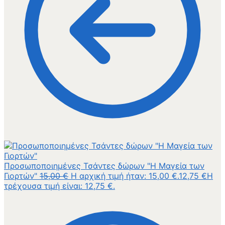
Προσωποποιημένες Τσάντες δώρων "Η Μαγεία των
Γιορτών"
15,00
€
Η αρχική τιμή ήταν: 15,00 €.
12,75
€
Η
τρέχουσα τιμή είναι: 12,75 €.