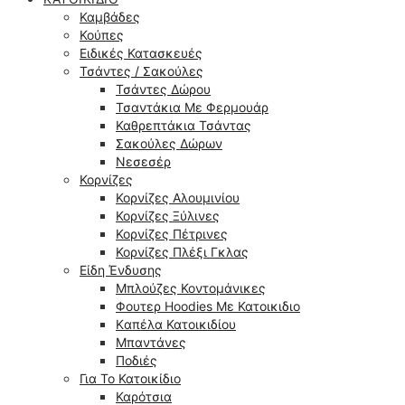
Καμβάδες
Κούπες
Ειδικές Κατασκευές
Τσάντες / Σακούλες
Τσάντες Δώρου
Τσαντάκια Με Φερμουάρ
Καθρεπτάκια Τσάντας
Σακούλες Δώρων
Νεσεσέρ
Κορνίζες
Κορνίζες Αλουμινίου
Κορνίζες Ξύλινες
Κορνίζες Πέτρινες
Κορνίζες Πλέξι Γκλας
Είδη Ένδυσης
Μπλούζες Κοντομάνικες
Φουτερ Hoodies Με Κατοικιδιο
Kαπέλα Κατοικιδίου
Μπαντάνες
Ποδιές
Για Το Κατοικίδιο
Καρότσια