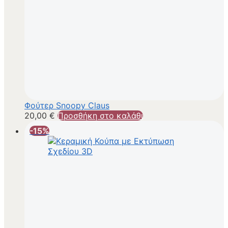
Φούτερ Snoopy Claus
20,00
€
Προσθήκη στο καλάθι
-15%