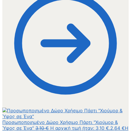
Προσωποποιημένο Δώρο Χρήσιμο Πάρτι "Χιούμορ &
Ύφος σε Ένα"
3,10
€
Η αρχική τιμή ήταν: 3,10 €.
2,64
€
Η