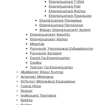
Επαγγελματικά T-Shirt
Επαγγελματικά Polo
Επαγγελματικά Φούτερ
Επαγγελματικά Πουκάμισα
Επαγγελματικά Πανοφόρια
Επαγγελματικά Παντελόνια
Φόρμες Επαγγελματικής Χρήσης
Επαγγελματικές Κορνίζες
Επαγγελματικές Κούπες
Μπρελόκ
Ρουχισμός Υγειονομικού Ενδιαφέροντος
Ρουχισμός Εστίασης
Σαμπό Για Επαγγελματίες
Σουβέρ
Τσάντες Για Επαγγελματίες
Αδιάβροχες Θήκες Κινητού
Αντιστρες Μπαλακια
Ατζέντες-Μπλοκάκια Σημειώσεων
Γυαλιά Ηλίου
Θερμός
Ισοθερμικά Τσαντάκια
Καπέλα
Κούπες