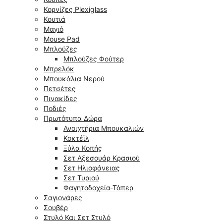
Κορνίζες Plexiglass
Κουτιά
Μαγιό
Mouse Pad
Μπλούζες
Μπλούζες Φούτερ
Μπρελόκ
Μπουκάλια Νερού
Πετσέτες
Πινακίδες
Ποδιές
Πρωτότυπα Δώρα
Ανοιχτήρια Μπουκαλιών
Κοκτέϊλ
Ξύλα Κοπής
Σετ Αξεσουάρ Κρασιού
Σετ Ηλιοφάνειας
Σετ Τυριού
Φαγητοδοχεία-Τάπερ
Σαγιονάρες
Σουβέρ
Στυλό Και Σετ Στυλό