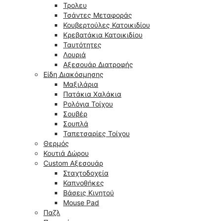
Τρολευ
Τσάντες Μεταφοράς
Κουβερτούλες Κατοικιδίου
Κρεβατάκια Κατοικιδίου
Ταυτότητες
Λουριά
Αξεσουάρ Διατροφής
Είδη Διακόσμησης
Μαξιλάρια
Πατάκια Χαλάκια
Ρολόγια Τοίχου
Σουβέρ
Σουπλά
Ταπετσαρίες Τοίχου
Θερμός
Κουτιά Δώρου
Custom Αξεσουάρ
Σταχτοδοχεία
Καπνοθήκες
Βάσεις Κινητού
Mouse Pad
Παζλ