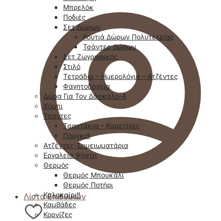
Μπρελόκ
Ποδιές
Σετ Δώρων
Κουτιά Δώρων Πολυτελείας
Τσάντες Δώρων
Σετ Ζωγραφικής
Στιλό
Τετράδια – Ημερολόγια – Ατζέντες
Φαγητοδοχεία
Δώρα Για Τον Δάσκαλο-Α
Χόμπι
Τσάντες
Τσαντάκια – Κασετίνες
Πουγκιά
Ατζέντες-Σημειωματάρια
Εργαλεία Ψήστη
Θερμός
Θερμός Μπουκάλι
Θερμός Ποτήρι
Καλοκαίρι!!
Λίστα Επιθυμιών
Καμβάδες
Κορνίζες