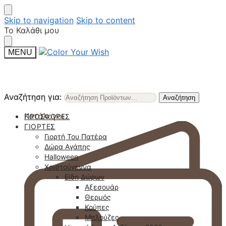
Skip to navigation
Skip to content
Το Καλάθι μου
MENU
Αναζήτηση για:
Αναζήτηση για:
Αναζήτηση
Αναζήτηση
Κατάλογοι
ΠΡΟΣΦΟΡΈΣ
ΓΙΟΡΤΈΣ
Γιορτή Του Πατέρα
Δώρα Αγάπης
Halloween
Χριστούγεννα
Είδη Δώρων
Αξεσουάρ
Θερμός
Κούπες
Μπλούζες