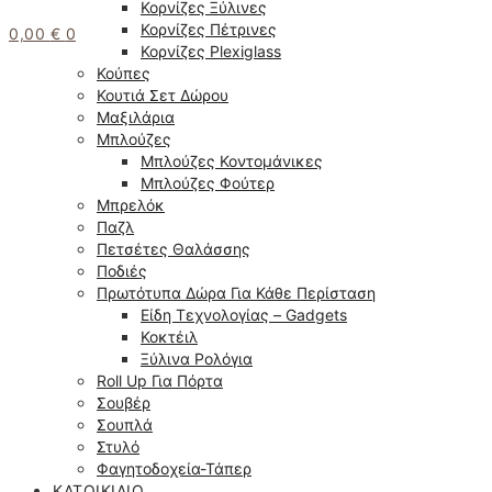
Κορνίζες Ξύλινες
Κορνίζες Πέτρινες
0,00
€
0
Κορνίζες Plexiglass
Κούπες
Κουτιά Σετ Δώρου
Μαξιλάρια
Μπλούζες
Μπλούζες Κοντομάνικες
Μπλούζες Φούτερ
Μπρελόκ
Παζλ
Πετσέτες Θαλάσσης
Ποδιές
Πρωτότυπα Δώρα Για Κάθε Περίσταση
Είδη Τεχνολογίας – Gadgets
Κοκτέιλ
Ξύλινα Ρολόγια
Roll Up Για Πόρτα
Σουβέρ
Σουπλά
Στυλό
Φαγητοδοχεία-Τάπερ
ΚΑΤΟΙΚΊΔΙΟ