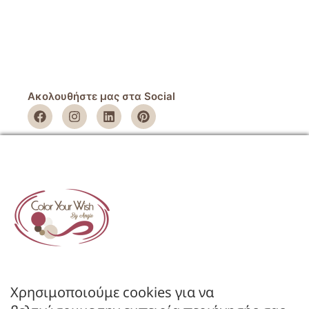
Ακολουθήστε μας στα Social
ΕΤΑΙΡΕΙΑ
Όροι Χρήσης
Πολιτική Απορρήτου
Πολιτική Επιστροφών
ΚΑΤΑΣΤΗΜΑ
Ο Λογαριασμός μου
Κατάλογοι B2B
Χρησιμοποιούμε cookies για να
Εγγραφή Χονδρικής