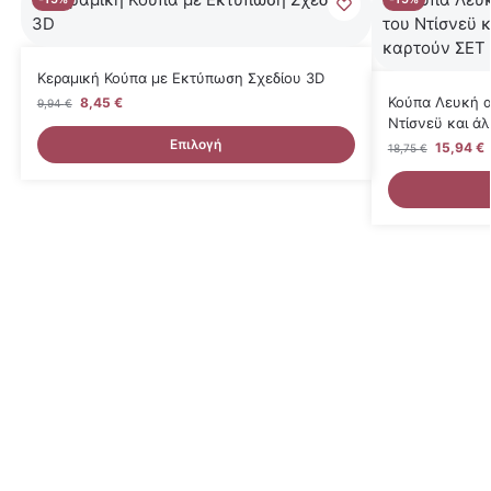
Κεραμική Κούπα με Εκτύπωση Σχεδίου 3D
Κούπα Λευκή α
8,45
€
9,94
€
Ντίσνεϋ και ά
Επιλογή
15,94
€
18,75
€