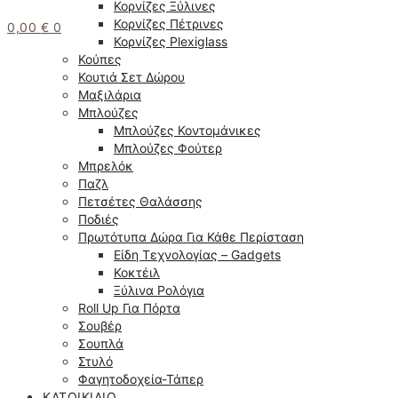
Κορνίζες Ξύλινες
Κορνίζες Πέτρινες
0,00
€
0
Κορνίζες Plexiglass
Κούπες
Κουτιά Σετ Δώρου
Μαξιλάρια
Μπλούζες
Μπλούζες Κοντομάνικες
Μπλούζες Φούτερ
Μπρελόκ
Παζλ
Πετσέτες Θαλάσσης
Ποδιές
Πρωτότυπα Δώρα Για Κάθε Περίσταση
Είδη Τεχνολογίας – Gadgets
Κοκτέιλ
Ξύλινα Ρολόγια
Roll Up Για Πόρτα
Σουβέρ
Σουπλά
Στυλό
Φαγητοδοχεία-Τάπερ
ΚΑΤΟΙΚΊΔΙΟ