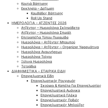
Κουτιά Βάπτισης
Εκκλησία – Δεξίωση
Καμβάδες Βάπτισης
Roll Up Stand
ΗΜΕΡΟΛΌΓΙΑ – ΑΤΖΈΝΤΕΣ 2026
Ατζέντες – Ημερολόγια Σκληρόδετα
Ατζέντες – Ημερολόγια Σπιράλ
Επιτραπέζια Τύπου Πυραμίδα
Ημερολόγια – Ατζέντες Μπαμπού
Ημερολόγια – Ατζέντες – Organizer Υφασμάτινα
Ημερολόγια Αναμνήσεων
Ημερολόγια Τοίχου
Ξύλινα Ημερολόγια
Τετράδια
ΔΙΑΦΗΜΙΣΤΙΚΆ – ΕΤΑΙΡΙΚΆ ΕΊΔΗ
Επαγγελματικά Είδη
Επαγγελματικός Ρουχισμός
Σκούφοι & Καπέλα Για Επαγγελματίες
Επαγγελματικά Αμάνικα
Επαγγελματικά Γιλέκα
Επαγγελματικές Ποδιές
Επαγγελματικές Μπλούζες