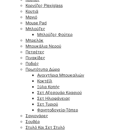
Κορνίζες Plexiglass
Κουτιά
Μαγιό
Mouse Pad
Μπλούζες
Μπλούζες Φούτερ
Μπρελόκ
Μπουκάλια Νερού
Πετσέτες
Πινακίδες
Ποδιές
Πρωτότυπα Δώρα
Ανοιχτήρια Μπουκαλιών
Κοκτέϊλ
Ξύλα Κοπής
Σετ Αξεσουάρ Κρασιού
Σετ Ηλιοφάνειας
Σετ Τυριού
Φαγητοδοχεία-Τάπερ
Σαγιονάρες
Σουβέρ
Στυλό Και Σετ Στυλό