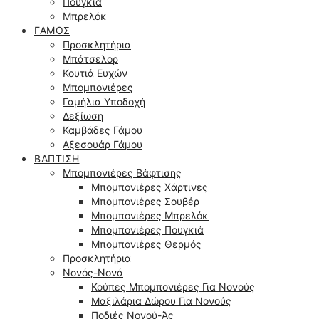
Πουγκιά
Μπρελόκ
ΓΆΜΟΣ
Προσκλητήρια
Μπάτσελορ
Κουτιά Ευχών
Μπομπονιέρες
Γαμήλια Υποδοχή
Δεξίωση
Καμβάδες Γάμου
Αξεσουάρ Γάμου
ΒΆΠΤΙΣΗ
Μπομπονιέρες Βάφτισης
Μπομπονιέρες Χάρτινες
Μπομπονιέρες Σουβέρ
Μπομπονιέρες Μπρελόκ
Μπομπονιέρες Πουγκιά
Μπομπονιέρες Θερμός
Προσκλητήρια
Νονός-Νονά
Κούπες Μπομπονιέρες Για Νονούς
Μαξιλάρια Δώρου Για Νονούς
Ποδιές Νονού-Άς