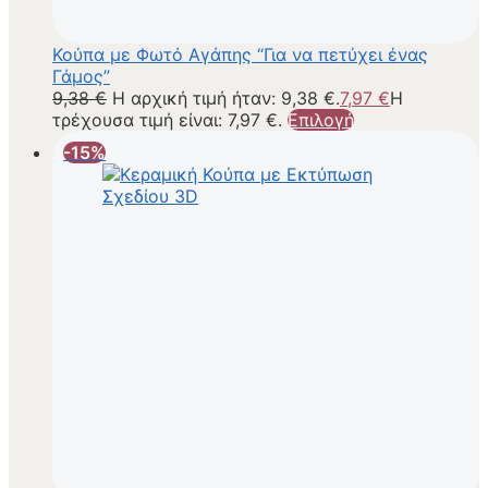
Κούπα με Φωτό Αγάπης “Για να πετύχει ένας
Γάμος”
9,38
€
Η αρχική τιμή ήταν: 9,38 €.
7,97
€
Η
τρέχουσα τιμή είναι: 7,97 €.
Επιλογή
-15%