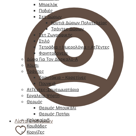
Μπρελόκ
Ποδιές
Σετ Δώρων
Κουτιά Δώρων Πολυτελείας
Τσάντες Δώρων
Σετ Ζωγραφικής
Στιλό
Τετράδια – Ημερολόγια – Ατζέντες
Φαγητοδοχεία
Δώρα Για Τον Δάσκαλο-Α
Χόμπι
Τσάντες
Τσαντάκια – Κασετίνες
Πουγκιά
Ατζέντες-Σημειωματάρια
Εργαλεία Ψήστη
Θερμός
Θερμός Μπουκάλι
Θερμός Ποτήρι
Καλοκαίρι!!
Λίστα Επιθυμιών
Καμβάδες
Κορνίζες