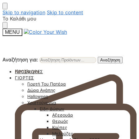
Skip to navigation
Skip to content
Το Καλάθι μου
MENU
Αναζήτηση για:
Αναζήτηση για:
Αναζήτηση
Αναζήτηση
Κατάλογοι
ΠΡΟΣΦΟΡΈΣ
ΓΙΟΡΤΈΣ
Γιορτή Του Πατέρα
Δώρα Αγάπης
Halloween
Χριστούγεννα
Είδη Δώρων
Αξεσουάρ
Θερμός
Κούπες
Μπλούζες