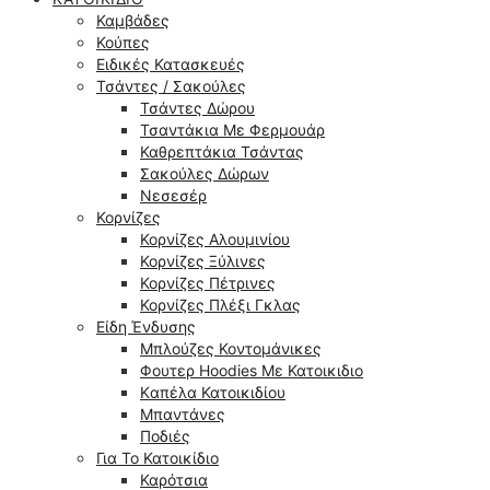
Καμβάδες
Κούπες
Ειδικές Κατασκευές
Τσάντες / Σακούλες
Τσάντες Δώρου
Τσαντάκια Με Φερμουάρ
Καθρεπτάκια Τσάντας
Σακούλες Δώρων
Νεσεσέρ
Κορνίζες
Κορνίζες Αλουμινίου
Κορνίζες Ξύλινες
Κορνίζες Πέτρινες
Κορνίζες Πλέξι Γκλας
Είδη Ένδυσης
Μπλούζες Κοντομάνικες
Φουτερ Hoodies Με Κατοικιδιο
Kαπέλα Κατοικιδίου
Μπαντάνες
Ποδιές
Για Το Κατοικίδιο
Καρότσια