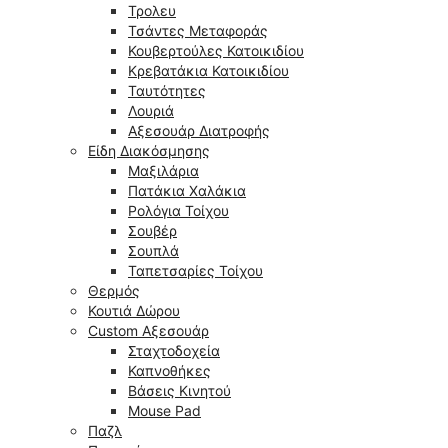
Τρολευ
Τσάντες Μεταφοράς
Κουβερτούλες Κατοικιδίου
Κρεβατάκια Κατοικιδίου
Ταυτότητες
Λουριά
Αξεσουάρ Διατροφής
Είδη Διακόσμησης
Μαξιλάρια
Πατάκια Χαλάκια
Ρολόγια Τοίχου
Σουβέρ
Σουπλά
Ταπετσαρίες Τοίχου
Θερμός
Κουτιά Δώρου
Custom Αξεσουάρ
Σταχτοδοχεία
Καπνοθήκες
Βάσεις Κινητού
Mouse Pad
Παζλ