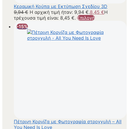
Κεραμική Κούπα με Εκτύπωση Σχεδίου 3D
9,94
€
Η αρχική τιμή ήταν: 9,94 €.
8,45
€
Η
τρέχουσα τιμή είναι: 8,45 €.
Επιλογή
-15%
Πέτρινη Κορνίζα με Φωτογραφία στρογγυλή – All
You Need Is Love