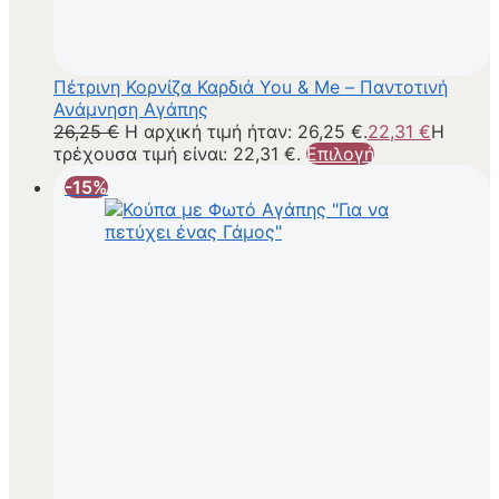
Πέτρινη Κορνίζα Καρδιά You & Me – Παντοτινή
Ανάμνηση Αγάπης
26,25
€
Η αρχική τιμή ήταν: 26,25 €.
22,31
€
Η
τρέχουσα τιμή είναι: 22,31 €.
Επιλογή
-15%