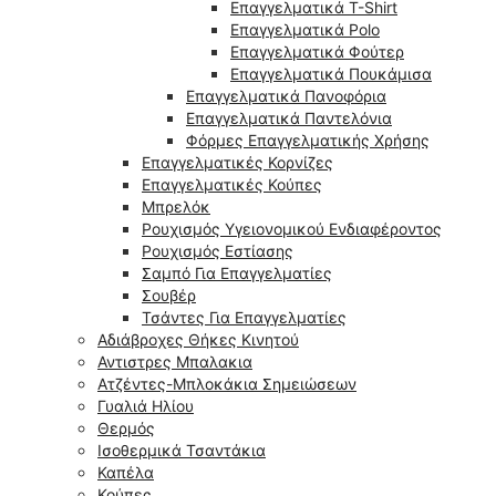
Επαγγελματικά T-Shirt
Επαγγελματικά Polo
Επαγγελματικά Φούτερ
Επαγγελματικά Πουκάμισα
Επαγγελματικά Πανοφόρια
Επαγγελματικά Παντελόνια
Φόρμες Επαγγελματικής Χρήσης
Επαγγελματικές Κορνίζες
Επαγγελματικές Κούπες
Μπρελόκ
Ρουχισμός Υγειονομικού Ενδιαφέροντος
Ρουχισμός Εστίασης
Σαμπό Για Επαγγελματίες
Σουβέρ
Τσάντες Για Επαγγελματίες
Αδιάβροχες Θήκες Κινητού
Αντιστρες Μπαλακια
Ατζέντες-Μπλοκάκια Σημειώσεων
Γυαλιά Ηλίου
Θερμός
Ισοθερμικά Τσαντάκια
Καπέλα
Κούπες