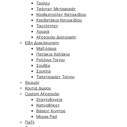
Τρολευ
Τσάντες Μεταφοράς
Κουβερτούλες Κατοικιδίου
Κρεβατάκια Κατοικιδίου
Ταυτότητες
Λουριά
Αξεσουάρ Διατροφής
Είδη Διακόσμησης
Μαξιλάρια
Πατάκια Χαλάκια
Ρολόγια Τοίχου
Σουβέρ
Σουπλά
Ταπετσαρίες Τοίχου
Θερμός
Κουτιά Δώρου
Custom Αξεσουάρ
Σταχτοδοχεία
Καπνοθήκες
Βάσεις Κινητού
Mouse Pad
Παζλ