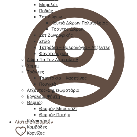
Μπρελόκ
Ποδιές
Σετ Δώρων
Κουτιά Δώρων Πολυτελείας
Τσάντες Δώρων
Σετ Ζωγραφικής
Στιλό
Τετράδια – Ημερολόγια – Ατζέντες
Φαγητοδοχεία
Δώρα Για Τον Δάσκαλο-Α
Χόμπι
Τσάντες
Τσαντάκια – Κασετίνες
Πουγκιά
Ατζέντες-Σημειωματάρια
Εργαλεία Ψήστη
Θερμός
Θερμός Μπουκάλι
Θερμός Ποτήρι
Καλοκαίρι!!
Λίστα Επιθυμιών
Καμβάδες
Κορνίζες