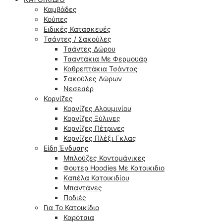
Καμβάδες
Κούπες
Ειδικές Κατασκευές
Τσάντες / Σακούλες
Τσάντες Δώρου
Τσαντάκια Με Φερμουάρ
Καθρεπτάκια Τσάντας
Σακούλες Δώρων
Νεσεσέρ
Κορνίζες
Κορνίζες Αλουμινίου
Κορνίζες Ξύλινες
Κορνίζες Πέτρινες
Κορνίζες Πλέξι Γκλας
Είδη Ένδυσης
Μπλούζες Κοντομάνικες
Φουτερ Hoodies Με Κατοικιδιο
Kαπέλα Κατοικιδίου
Μπαντάνες
Ποδιές
Για Το Κατοικίδιο
Καρότσια