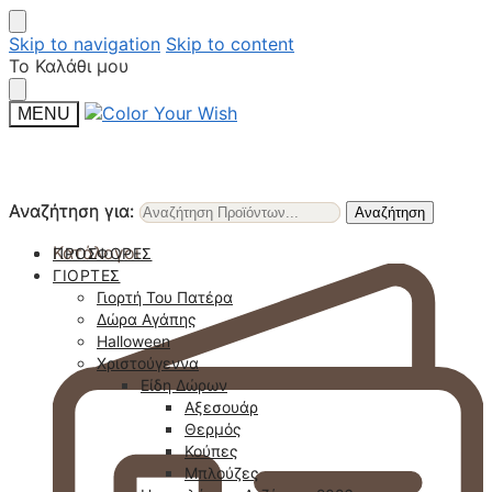
Skip to navigation
Skip to content
Το Καλάθι μου
MENU
Αναζήτηση για:
Αναζήτηση για:
Αναζήτηση
Αναζήτηση
Κατάλογοι
ΠΡΟΣΦΟΡΈΣ
ΓΙΟΡΤΈΣ
Γιορτή Του Πατέρα
Δώρα Αγάπης
Halloween
Χριστούγεννα
Είδη Δώρων
Αξεσουάρ
Θερμός
Κούπες
Μπλούζες