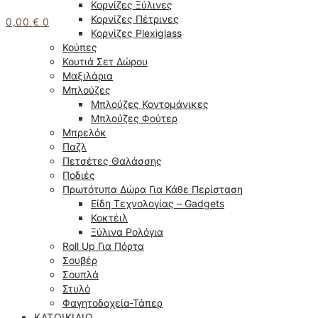
Κορνίζες Ξύλινες
Κορνίζες Πέτρινες
0,00
€
0
Κορνίζες Plexiglass
Κούπες
Κουτιά Σετ Δώρου
Μαξιλάρια
Μπλούζες
Μπλούζες Κοντομάνικες
Μπλούζες Φούτερ
Μπρελόκ
Παζλ
Πετσέτες Θαλάσσης
Ποδιές
Πρωτότυπα Δώρα Για Κάθε Περίσταση
Είδη Τεχνολογίας – Gadgets
Κοκτέιλ
Ξύλινα Ρολόγια
Roll Up Για Πόρτα
Σουβέρ
Σουπλά
Στυλό
Φαγητοδοχεία-Τάπερ
ΚΑΤΟΙΚΊΔΙΟ