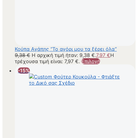
Κούπα Αγάπης “Το αγόρι μου τα ξέρει όλα”
9,38
€
Η αρχική τιμή ήταν: 9,38 €.
7,97
€
Η
τρέχουσα τιμή είναι: 7,97 €.
Επιλογή
-15%