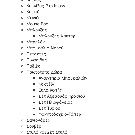
Κορνίζες Plexiglass
Κουτιά
Μαγιό
Mouse Pad
Μπλούζες
Μπλούζες Φούτερ
Μπρελόκ
Μπουκάλια Νερού
Πετσέτες
Πινακίδες
Ποδιές
Πρωτότυπα Δώρα
Ανοιχτήρια Μπουκαλιών
Κοκτέϊλ
Ξύλα Κοπής
Σετ Αξεσουάρ Κρασιού
Σετ Ηλιοφάνειας
Σετ Τυριού
Φαγητοδοχεία-Τάπερ
Σαγιονάρες
Σουβέρ
Στυλό Και Σετ Στυλό