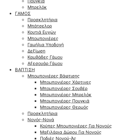
Πουγκιά
Μπρελόκ
ΓΆΜΟΣ
Προσκλητήρια
Μπάτσελορ
Κουτιά Ευχών
Μπομπονιέρες
Γαμήλια Υποδοχή
Δεξίωση
Καμβάδες Γάμου
Αξεσουάρ Γάμου
ΒΆΠΤΙΣΗ
Μπομπονιέρες Βάφτισης
Μπομπονιέρες Χάρτινες
Μπομπονιέρες Σουβέρ
Μπομπονιέρες Μπρελόκ
Μπομπονιέρες Πουγκιά
Μπομπονιέρες Θερμός
Προσκλητήρια
Νονός-Νονά
Κούπες Μπομπονιέρες Για Νονούς
Μαξιλάρια Δώρου Για Νονούς
Ποδιές Νονού-Άς