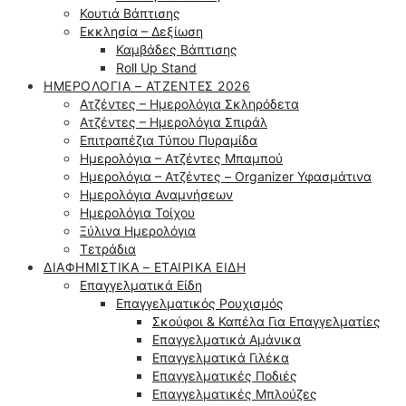
Κουτιά Βάπτισης
Εκκλησία – Δεξίωση
Καμβάδες Βάπτισης
Roll Up Stand
ΗΜΕΡΟΛΌΓΙΑ – ΑΤΖΈΝΤΕΣ 2026
Ατζέντες – Ημερολόγια Σκληρόδετα
Ατζέντες – Ημερολόγια Σπιράλ
Επιτραπέζια Τύπου Πυραμίδα
Ημερολόγια – Ατζέντες Μπαμπού
Ημερολόγια – Ατζέντες – Organizer Υφασμάτινα
Ημερολόγια Αναμνήσεων
Ημερολόγια Τοίχου
Ξύλινα Ημερολόγια
Τετράδια
ΔΙΑΦΗΜΙΣΤΙΚΆ – ΕΤΑΙΡΙΚΆ ΕΊΔΗ
Επαγγελματικά Είδη
Επαγγελματικός Ρουχισμός
Σκούφοι & Καπέλα Για Επαγγελματίες
Επαγγελματικά Αμάνικα
Επαγγελματικά Γιλέκα
Επαγγελματικές Ποδιές
Επαγγελματικές Μπλούζες