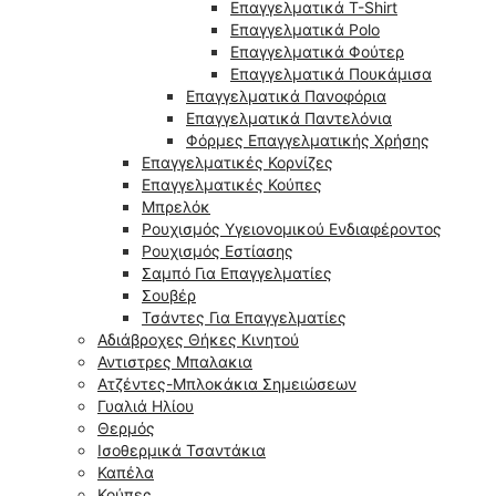
Επαγγελματικά T-Shirt
Επαγγελματικά Polo
Επαγγελματικά Φούτερ
Επαγγελματικά Πουκάμισα
Επαγγελματικά Πανοφόρια
Επαγγελματικά Παντελόνια
Φόρμες Επαγγελματικής Χρήσης
Επαγγελματικές Κορνίζες
Επαγγελματικές Κούπες
Μπρελόκ
Ρουχισμός Υγειονομικού Ενδιαφέροντος
Ρουχισμός Εστίασης
Σαμπό Για Επαγγελματίες
Σουβέρ
Τσάντες Για Επαγγελματίες
Αδιάβροχες Θήκες Κινητού
Αντιστρες Μπαλακια
Ατζέντες-Μπλοκάκια Σημειώσεων
Γυαλιά Ηλίου
Θερμός
Ισοθερμικά Τσαντάκια
Καπέλα
Κούπες