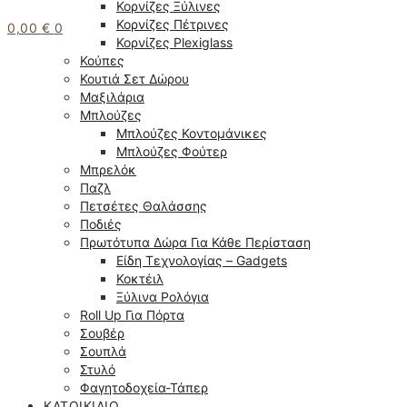
Κορνίζες Ξύλινες
Κορνίζες Πέτρινες
0,00
€
0
Κορνίζες Plexiglass
Κούπες
Κουτιά Σετ Δώρου
Μαξιλάρια
Μπλούζες
Μπλούζες Κοντομάνικες
Μπλούζες Φούτερ
Μπρελόκ
Παζλ
Πετσέτες Θαλάσσης
Ποδιές
Πρωτότυπα Δώρα Για Κάθε Περίσταση
Είδη Τεχνολογίας – Gadgets
Κοκτέιλ
Ξύλινα Ρολόγια
Roll Up Για Πόρτα
Σουβέρ
Σουπλά
Στυλό
Φαγητοδοχεία-Τάπερ
ΚΑΤΟΙΚΊΔΙΟ