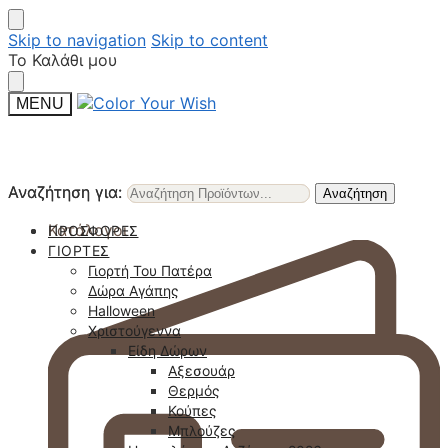
Skip to navigation
Skip to content
Το Καλάθι μου
MENU
Αναζήτηση για:
Αναζήτηση για:
Αναζήτηση
Αναζήτηση
Κατάλογοι
ΠΡΟΣΦΟΡΈΣ
ΓΙΟΡΤΈΣ
Γιορτή Του Πατέρα
Δώρα Αγάπης
Halloween
Χριστούγεννα
Είδη Δώρων
Αξεσουάρ
Θερμός
Κούπες
Μπλούζες