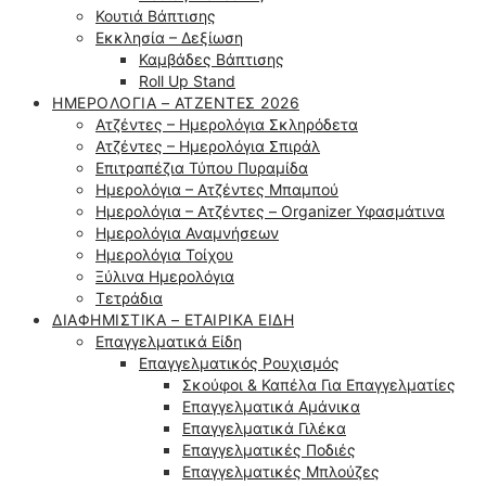
Κουτιά Βάπτισης
Εκκλησία – Δεξίωση
Καμβάδες Βάπτισης
Roll Up Stand
ΗΜΕΡΟΛΌΓΙΑ – ΑΤΖΈΝΤΕΣ 2026
Ατζέντες – Ημερολόγια Σκληρόδετα
Ατζέντες – Ημερολόγια Σπιράλ
Επιτραπέζια Τύπου Πυραμίδα
Ημερολόγια – Ατζέντες Μπαμπού
Ημερολόγια – Ατζέντες – Organizer Υφασμάτινα
Ημερολόγια Αναμνήσεων
Ημερολόγια Τοίχου
Ξύλινα Ημερολόγια
Τετράδια
ΔΙΑΦΗΜΙΣΤΙΚΆ – ΕΤΑΙΡΙΚΆ ΕΊΔΗ
Επαγγελματικά Είδη
Επαγγελματικός Ρουχισμός
Σκούφοι & Καπέλα Για Επαγγελματίες
Επαγγελματικά Αμάνικα
Επαγγελματικά Γιλέκα
Επαγγελματικές Ποδιές
Επαγγελματικές Μπλούζες