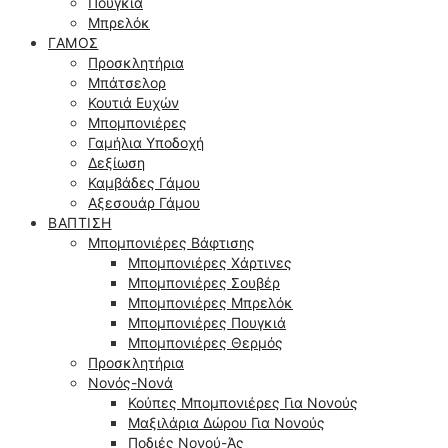
Πουγκιά
Μπρελόκ
ΓΆΜΟΣ
Προσκλητήρια
Μπάτσελορ
Κουτιά Ευχών
Μπομπονιέρες
Γαμήλια Υποδοχή
Δεξίωση
Καμβάδες Γάμου
Αξεσουάρ Γάμου
ΒΆΠΤΙΣΗ
Μπομπονιέρες Βάφτισης
Μπομπονιέρες Χάρτινες
Μπομπονιέρες Σουβέρ
Μπομπονιέρες Μπρελόκ
Μπομπονιέρες Πουγκιά
Μπομπονιέρες Θερμός
Προσκλητήρια
Νονός-Νονά
Κούπες Μπομπονιέρες Για Νονούς
Μαξιλάρια Δώρου Για Νονούς
Ποδιές Νονού-Άς