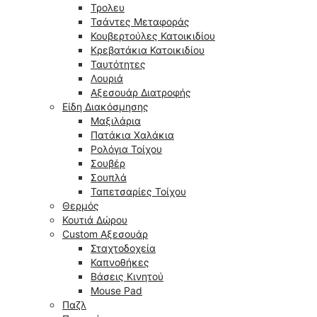
Τρολευ
Τσάντες Μεταφοράς
Κουβερτούλες Κατοικιδίου
Κρεβατάκια Κατοικιδίου
Ταυτότητες
Λουριά
Αξεσουάρ Διατροφής
Είδη Διακόσμησης
Μαξιλάρια
Πατάκια Χαλάκια
Ρολόγια Τοίχου
Σουβέρ
Σουπλά
Ταπετσαρίες Τοίχου
Θερμός
Κουτιά Δώρου
Custom Αξεσουάρ
Σταχτοδοχεία
Καπνοθήκες
Βάσεις Κινητού
Mouse Pad
Παζλ