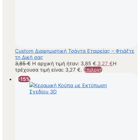
Custom Διαφημιστική Τσάντα Εταιρείας – Φτιάξτε
τη Δική σας
3,85
€
Η αρχική τιμή ήταν: 3,85 €.
3,27
€
Η
τρέχουσα τιμή είναι: 3,27 €.
Επιλογή
-15%