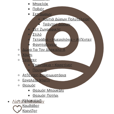
Μπρελόκ
Ποδιές
Σετ Δώρων
Κουτιά Δώρων Πολυτελείας
Τσάντες Δώρων
Σετ Ζωγραφικής
Στιλό
Τετράδια – Ημερολόγια – Ατζέντες
Φαγητοδοχεία
Δώρα Για Τον Δάσκαλο-Α
Χόμπι
Τσάντες
Τσαντάκια – Κασετίνες
Πουγκιά
Ατζέντες-Σημειωματάρια
Εργαλεία Ψήστη
Θερμός
Θερμός Μπουκάλι
Θερμός Ποτήρι
Καλοκαίρι!!
Λίστα Επιθυμιών
Καμβάδες
Κορνίζες