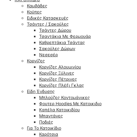
Καμβάδες
Κούπες
Ειδικές Κατασκευές
Τσάντες / Σακούλες
Τσάντες Δώρου
Τσαντάκια Με Φερμουάρ
Καθρεπτάκια Τσάντας
Σακούλες Δώρων
Νεσεσέρ
Κορνίζες
Κορνίζες Αλουμινίου
Κορνίζες Ξύλινες
Κορνίζες Πέτρινες
Κορνίζες Πλέξι Γκλας
Είδη Ένδυσης
Μπλούζες Κοντομάνικες
Φουτερ Hoodies Με Κατοικιδιο
Kαπέλα Κατοικιδίου
Μπαντάνες
Ποδιές
Για Το Κατοικίδιο
Καρότσια