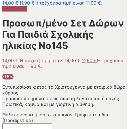
14,00 €.
11,90
€
Η τρέχουσα τιμή είναι: 11,90 €.
Προσφορά!
Προσωπ/μένο Σετ Δώρων
Για Παιδιά Σχολικής
ηλικίας Νο145
14,00
€
Η αρχική τιμή ήταν: 14,00 €.
11,90
€
Η τρέχουσα
τιμή είναι: 11,90 €.
-15%
Εντυπωσίασε φέτος τα Χριστούγεννα με εταιρικά δώρα
κύρους!
Προσωποποιημένα με εκτύπωση λογότυπου ή ευχής.
Ποιοτικά, κομψά και με γιορτινή αίσθηση.
Θέλετε ένα κείμενο στο προϊόν; Γράψτε το εδώ
(Προαιρετικό)