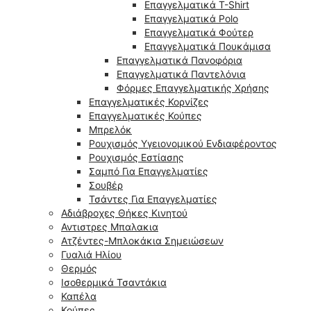
Επαγγελματικά T-Shirt
Επαγγελματικά Polo
Επαγγελματικά Φούτερ
Επαγγελματικά Πουκάμισα
Επαγγελματικά Πανοφόρια
Επαγγελματικά Παντελόνια
Φόρμες Επαγγελματικής Χρήσης
Επαγγελματικές Κορνίζες
Επαγγελματικές Κούπες
Μπρελόκ
Ρουχισμός Υγειονομικού Ενδιαφέροντος
Ρουχισμός Εστίασης
Σαμπό Για Επαγγελματίες
Σουβέρ
Τσάντες Για Επαγγελματίες
Αδιάβροχες Θήκες Κινητού
Αντιστρες Μπαλακια
Ατζέντες-Μπλοκάκια Σημειώσεων
Γυαλιά Ηλίου
Θερμός
Ισοθερμικά Τσαντάκια
Καπέλα
Κούπες