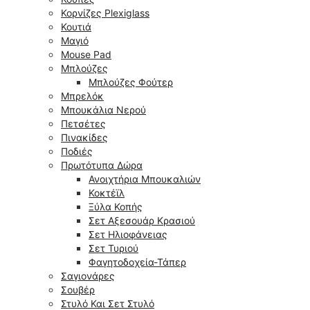
Κορνίζες Plexiglass
Κουτιά
Μαγιό
Mouse Pad
Μπλούζες
Μπλούζες Φούτερ
Μπρελόκ
Μπουκάλια Νερού
Πετσέτες
Πινακίδες
Ποδιές
Πρωτότυπα Δώρα
Ανοιχτήρια Μπουκαλιών
Κοκτέϊλ
Ξύλα Κοπής
Σετ Αξεσουάρ Κρασιού
Σετ Ηλιοφάνειας
Σετ Τυριού
Φαγητοδοχεία-Τάπερ
Σαγιονάρες
Σουβέρ
Στυλό Και Σετ Στυλό