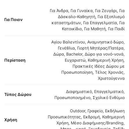
Για Άνδρα, Για Γυναίκα, Για Ζευγάρι, Για
Δάσκαλο-Καθηγητή, Για Εξοπλισμό
Για Ποιον
καταστημάτων, Για Επαγγελματία, Για
Κατοικίδιο, Για Μαθητή, Για Παιδί
Αγίου Βαλεντίνου, Αναμνηστικό δώρο,
Γενέθλια, Γιορτή Μητέρας/Πατέρα,
Δώρα, Bachelor, Δώρο για νονό-νονά,
Περίσταση
Ευχαριστώ, Καθημερινή Χρήση,
Πρακτικές Ιδέες Δώρου με
Προσωποποίηση, Τέλος Χρονιάς,
Χριστούγεννα
Διαφημιστικό, Επαγγελματικό,
Τύπος Δώρου
Προσωποποιημένο, Σχολικό Ενθύμιο
Outdoor, Γραφείο, Εκδήλωση
Προσωπικότητας, Εκδρομή, Καθημερινή
Χρήση
Χρήση, Μέσο Διαφήμισης/Branding,
Μπαρ – καφέ, Ξενοδοχεία, Ταξίδι