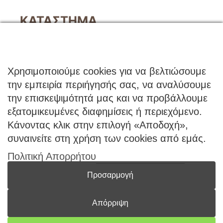
ΚΑΤΑΣΤΗΜΑ
Ο Λογαριασμός μου
Κατάλογοι B2B
Εγγραφή Χονδρικής
Χρησιμοποιούμε cookies για να βελτιώσουμε
Μέθοδοι Πληρωμής
την εμπειρία περιήγησής σας, να αναλύσουμε
Μέθοδοι Αποστολής
την επισκεψιμότητά μας και να προβάλλουμε
εξατομικευμένες διαφημίσεις ή περιεχόμενο.
ΕΠΙΚΟΙΝΩΝΙΑ
Κάνοντας κλικ στην επιλογή «Αποδοχή»,
Φόρμα Επικοινωνίας
συναινείτε στη χρήση των cookies από εμάς.
Τηλ: 2341 075 569
Πολιτική Απορρήτου
Νέα Σάντα, Κιλκίς, 61100
Προσαρμογή
Απόρριψη
Coloryourwish.com © 2026 -
All rights reserved | Powered