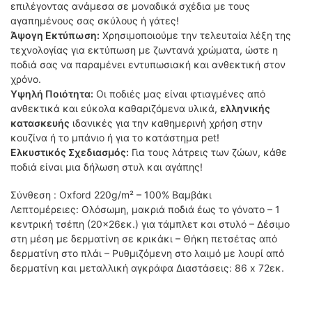
επιλέγοντας ανάμεσα σε μοναδικά σχέδια με τους
αγαπημένους σας σκύλους ή γάτες!
Άψογη Εκτύπωση:
Χρησιμοποιούμε την τελευταία λέξη της
τεχνολογίας για εκτύπωση με ζωντανά χρώματα, ώστε η
ποδιά σας να παραμένει εντυπωσιακή και ανθεκτική στον
χρόνο.
Υψηλή Ποιότητα:
Οι ποδιές μας είναι φτιαγμένες από
ανθεκτικά και εύκολα καθαριζόμενα υλικά,
ελληνικής
κατασκευής
ιδανικές για την καθημερινή χρήση στην
κουζίνα ή το μπάνιο ή για το κατάστημα pet!
Ελκυστικός Σχεδιασμός:
Για τους λάτρεις των ζώων, κάθε
ποδιά είναι μια δήλωση στυλ και αγάπης!
Σύνθεση : Oxford 220g/m² – 100% Βαμβάκι
Λεπτομέρειες: Ολόσωμη, μακριά ποδιά έως το γόνατο – 1
κεντρική τσέπη (20×26εκ.) για τάμπλετ και στυλό – Δέσιμο
στη μέση με δερματίνη σε κρικάκι – Θήκη πετσέτας από
δερματίνη στο πλάι – Ρυθμιζόμενη στο λαιμό με λουρί από
δερματίνη και μεταλλική αγκράφα Διαστάσεις: 86 x 72εκ.