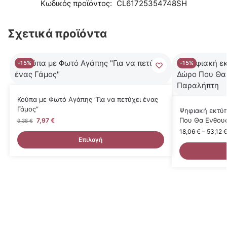
Κωδικός προϊόντος:
CL61725354748SH
Σχετικά προϊόντα
-15%
-15%
Κούπα με Φωτό Αγάπης “Για να πετύχει ένας
Γάμος”
Ψηφιακή εκτύπ
Που Θα Ενθουσ
7,97
€
9,38
€
18,06
€
–
53,12
Επιλογή