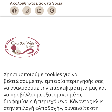
Ακολουθήστε μας στα Social
ΕΤΑΙΡΕΙΑ
Όροι Χρήσης
Πολιτική Απορρήτου
Πολιτική Επιστροφών
ΚΑΤΑΣΤΗΜΑ
Ο Λογαριασμός μου
Κατάλογοι B2B
Χρησιμοποιούμε cookies για να
Εγγραφή Χονδρικής
βελτιώσουμε την εμπειρία περιήγησής σας,
Μέθοδοι Πληρωμής
να αναλύσουμε την επισκεψιμότητά μας και
Μέθοδοι Αποστολής
να προβάλλουμε εξατομικευμένες
διαφημίσεις ή περιεχόμενο. Κάνοντας κλικ
ΕΠΙΚΟΙΝΩΝΙΑ
στην επιλογή «Αποδοχή», συναινείτε στη