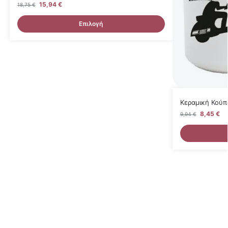
15,94
€
18,75
€
Επιλογή
Κεραμική Κούπ
8,45
€
9,94
€