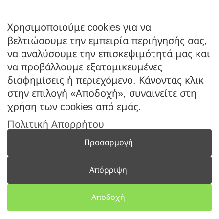
Ο Λογαριασμός μου
Κατάλογοι B2B
Χρησιμοποιούμε cookies για να
Εγγραφή Χονδρικής
βελτιώσουμε την εμπειρία περιήγησής σας,
Μέθοδοι Πληρωμής
να αναλύσουμε την επισκεψιμότητά μας και
Μέθοδοι Αποστολής
να προβάλλουμε εξατομικευμένες
διαφημίσεις ή περιεχόμενο. Κάνοντας κλικ
ΕΠΙΚΟΙΝΩΝΙΑ
στην επιλογή «Αποδοχή», συναινείτε στη
Φόρμα Επικοινωνίας
χρήση των cookies από εμάς.
Τηλ: 2341 075 569
Πολιτική Απορρήτου
Νέα Σάντα, Κιλκίς, 61100
Προσαρμογή
Απόρριψη
Coloryourwish.com © 2026 -
All rights reserved | Powered
Αποδοχή
by
Konet.gr