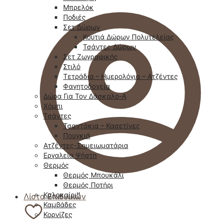
Μπρελόκ
Ποδιές
Σετ Δώρων
Κουτιά Δώρων Πολυτελείας
Τσάντες Δώρων
Σετ Ζωγραφικής
Στιλό
Τετράδια – Ημερολόγια – Ατζέντες
Φαγητοδοχεία
Δώρα Για Τον Δάσκαλο-Α
Χόμπι
Τσάντες
Τσαντάκια – Κασετίνες
Πουγκιά
Ατζέντες-Σημειωματάρια
Εργαλεία Ψήστη
Θερμός
Θερμός Μπουκάλι
Θερμός Ποτήρι
Καλοκαίρι!!
Λίστα Επιθυμιών
Καμβάδες
Κορνίζες