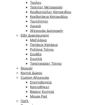
Τρολευ
Τσάντες Μεταφοράς
Κουβερτούλες Κατοικιδίου
Κρεβατάκια Κατοικιδίου
Ταυτότητες
Λουριά
Αξεσουάρ Διατροφής
Είδη Διακόσμησης
Μαξιλάρια
Πατάκια Χαλάκια
Ρολόγια Τοίχου
Σουβέρ
Σουπλά
Ταπετσαρίες Τοίχου
Θερμός
Κουτιά Δώρου
Custom Αξεσουάρ
Σταχτοδοχεία
Καπνοθήκες
Βάσεις Κινητού
Mouse Pad
Παζλ