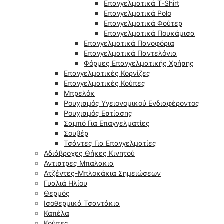
Επαγγελματικά T-Shirt
Επαγγελματικά Polo
Επαγγελματικά Φούτερ
Επαγγελματικά Πουκάμισα
Επαγγελματικά Πανοφόρια
Επαγγελματικά Παντελόνια
Φόρμες Επαγγελματικής Χρήσης
Επαγγελματικές Κορνίζες
Επαγγελματικές Κούπες
Μπρελόκ
Ρουχισμός Υγειονομικού Ενδιαφέροντος
Ρουχισμός Εστίασης
Σαμπό Για Επαγγελματίες
Σουβέρ
Τσάντες Για Επαγγελματίες
Αδιάβροχες Θήκες Κινητού
Αντιστρες Μπαλακια
Ατζέντες-Μπλοκάκια Σημειώσεων
Γυαλιά Ηλίου
Θερμός
Ισοθερμικά Τσαντάκια
Καπέλα
Κούπες