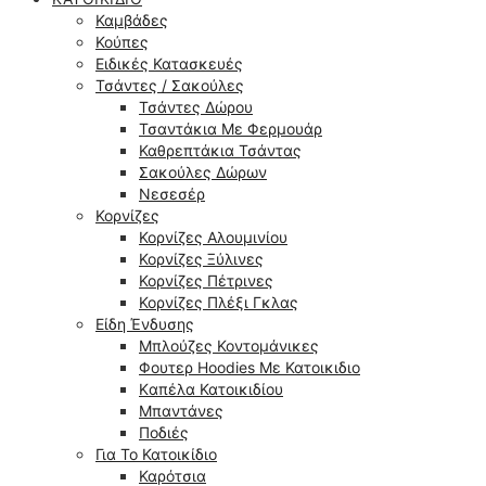
Καμβάδες
Κούπες
Ειδικές Κατασκευές
Τσάντες / Σακούλες
Τσάντες Δώρου
Τσαντάκια Με Φερμουάρ
Καθρεπτάκια Τσάντας
Σακούλες Δώρων
Νεσεσέρ
Κορνίζες
Κορνίζες Αλουμινίου
Κορνίζες Ξύλινες
Κορνίζες Πέτρινες
Κορνίζες Πλέξι Γκλας
Είδη Ένδυσης
Μπλούζες Κοντομάνικες
Φουτερ Hoodies Με Κατοικιδιο
Kαπέλα Κατοικιδίου
Μπαντάνες
Ποδιές
Για Το Κατοικίδιο
Καρότσια