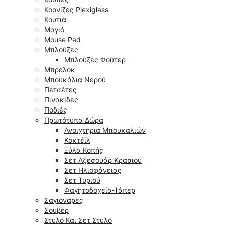
Κορνίζες Plexiglass
Κουτιά
Μαγιό
Mouse Pad
Μπλούζες
Μπλούζες Φούτερ
Μπρελόκ
Μπουκάλια Νερού
Πετσέτες
Πινακίδες
Ποδιές
Πρωτότυπα Δώρα
Ανοιχτήρια Μπουκαλιών
Κοκτέϊλ
Ξύλα Κοπής
Σετ Αξεσουάρ Κρασιού
Σετ Ηλιοφάνειας
Σετ Τυριού
Φαγητοδοχεία-Τάπερ
Σαγιονάρες
Σουβέρ
Στυλό Και Σετ Στυλό