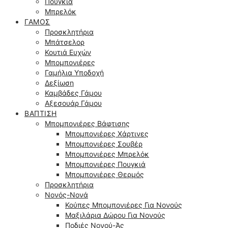
Πουγκιά
Μπρελόκ
ΓΆΜΟΣ
Προσκλητήρια
Μπάτσελορ
Κουτιά Ευχών
Μπομπονιέρες
Γαμήλια Υποδοχή
Δεξίωση
Καμβάδες Γάμου
Αξεσουάρ Γάμου
ΒΆΠΤΙΣΗ
Μπομπονιέρες Βάφτισης
Μπομπονιέρες Χάρτινες
Μπομπονιέρες Σουβέρ
Μπομπονιέρες Μπρελόκ
Μπομπονιέρες Πουγκιά
Μπομπονιέρες Θερμός
Προσκλητήρια
Νονός-Νονά
Κούπες Μπομπονιέρες Για Νονούς
Μαξιλάρια Δώρου Για Νονούς
Ποδιές Νονού-Άς