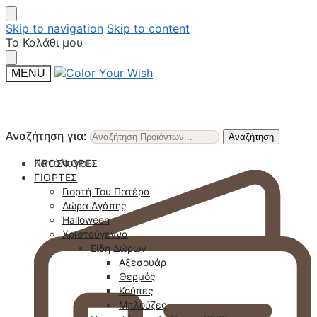
Skip to navigation
Skip to content
Το Καλάθι μου
MENU
Αναζήτηση για:
Αναζήτηση για:
Αναζήτηση
Αναζήτηση
Κατάλογοι
ΠΡΟΣΦΟΡΈΣ
ΓΙΟΡΤΈΣ
Γιορτή Του Πατέρα
Δώρα Αγάπης
Halloween
Χριστούγεννα
Είδη Δώρων
Αξεσουάρ
Θερμός
Κούπες
Μπλούζες