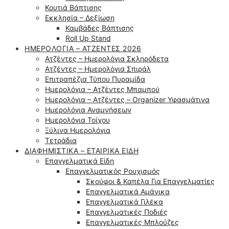
Κουτιά Βάπτισης
Εκκλησία – Δεξίωση
Καμβάδες Βάπτισης
Roll Up Stand
ΗΜΕΡΟΛΌΓΙΑ – ΑΤΖΈΝΤΕΣ 2026
Ατζέντες – Ημερολόγια Σκληρόδετα
Ατζέντες – Ημερολόγια Σπιράλ
Επιτραπέζια Τύπου Πυραμίδα
Ημερολόγια – Ατζέντες Μπαμπού
Ημερολόγια – Ατζέντες – Organizer Υφασμάτινα
Ημερολόγια Αναμνήσεων
Ημερολόγια Τοίχου
Ξύλινα Ημερολόγια
Τετράδια
ΔΙΑΦΗΜΙΣΤΙΚΆ – ΕΤΑΙΡΙΚΆ ΕΊΔΗ
Επαγγελματικά Είδη
Επαγγελματικός Ρουχισμός
Σκούφοι & Καπέλα Για Επαγγελματίες
Επαγγελματικά Αμάνικα
Επαγγελματικά Γιλέκα
Επαγγελματικές Ποδιές
Επαγγελματικές Μπλούζες