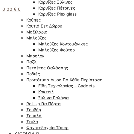
Κορνίζες Ξύλινες
Κορνίζες Πέτρινες
0,00
€
0
Κορνίζες Plexiglass
Κούπες
Κουτιά Σετ Δώρου
Μαξιλάρια
Μπλούζες
Μπλούζες Κοντομάνικες
Μπλούζες Φούτερ
Μπρελόκ
Παζλ
Πετσέτες Θαλάσσης
Ποδιές
Πρωτότυπα Δώρα Για Κάθε Περίσταση
Είδη Τεχνολογίας – Gadgets
Κοκτέιλ
Ξύλινα Ρολόγια
Roll Up Για Πόρτα
Σουβέρ
Σουπλά
Στυλό
Φαγητοδοχεία-Τάπερ
ΚΑΤΟΙΚΊΔΙΟ