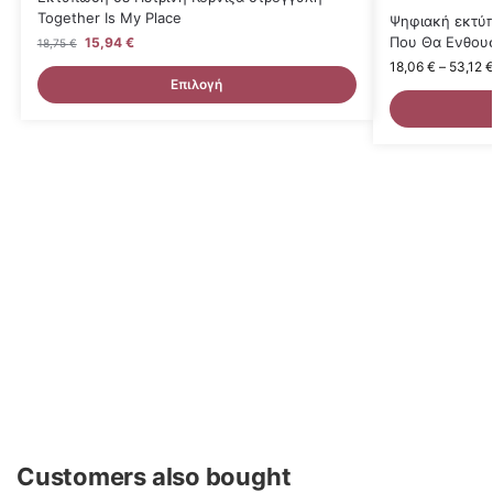
Together Is My Place
Ψηφιακή εκτύπ
Που Θα Ενθουσ
15,94
€
18,75
€
18,06
€
–
53,12
Επιλογή
Customers also bought