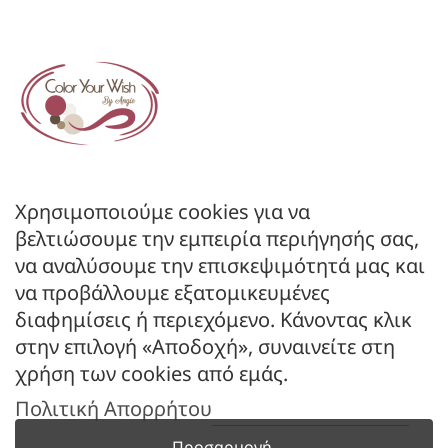
ΕΤΑΙΡΕΙΑ
Όροι Χρήσης
Πολιτική Απορρήτου
Πολιτική Επιστροφών
ΚΑΤΑΣΤΗΜΑ
Ο Λογαριασμός μου
Κατάλογοι B2B
Χρησιμοποιούμε cookies για να
Εγγραφή Χονδρικής
βελτιώσουμε την εμπειρία περιήγησής σας,
Μέθοδοι Πληρωμής
να αναλύσουμε την επισκεψιμότητά μας και
Μέθοδοι Αποστολής
να προβάλλουμε εξατομικευμένες
διαφημίσεις ή περιεχόμενο. Κάνοντας κλικ
ΕΠΙΚΟΙΝΩΝΙΑ
στην επιλογή «Αποδοχή», συναινείτε στη
Φόρμα Επικοινωνίας
χρήση των cookies από εμάς.
Τηλ: 2341 075 569
Πολιτική Απορρήτου
Νέα Σάντα, Κιλκίς, 61100
Προσαρμογή