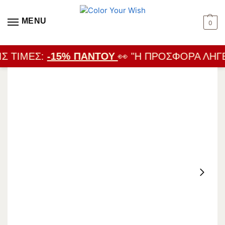
MENU
0
Σ ΤΙΜΈΣ:
-15% ΠΑΝΤΟΎ
👀 "Η ΠΡΟΣΦΟΡΆ ΛΉΓΕΙ