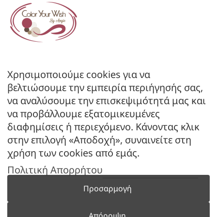
Πολιτική Απορρήτου
Πολιτική Επιστροφών
ΚΑΤΑΣΤΗΜΑ
Ο Λογαριασμός μου
Κατάλογοι B2B
Χρησιμοποιούμε cookies για να
Εγγραφή Χονδρικής
βελτιώσουμε την εμπειρία περιήγησής σας,
Μέθοδοι Πληρωμής
να αναλύσουμε την επισκεψιμότητά μας και
Μέθοδοι Αποστολής
να προβάλλουμε εξατομικευμένες
διαφημίσεις ή περιεχόμενο. Κάνοντας κλικ
ΕΠΙΚΟΙΝΩΝΙΑ
στην επιλογή «Αποδοχή», συναινείτε στη
Φόρμα Επικοινωνίας
χρήση των cookies από εμάς.
Τηλ: 2341 075 569
Πολιτική Απορρήτου
Νέα Σάντα, Κιλκίς, 61100
Προσαρμογή
Απόρριψη