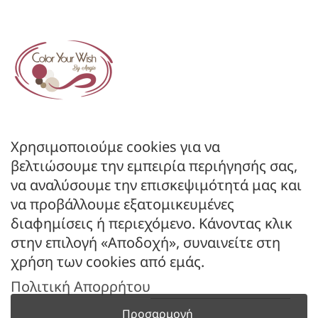
ΕΤΑΙΡΕΙΑ
Όροι Χρήσης
Πολιτική Απορρήτου
Πολιτική Επιστροφών
ΚΑΤΑΣΤΗΜΑ
Ο Λογαριασμός μου
Κατάλογοι B2B
Χρησιμοποιούμε cookies για να
Εγγραφή Χονδρικής
βελτιώσουμε την εμπειρία περιήγησής σας,
Μέθοδοι Πληρωμής
να αναλύσουμε την επισκεψιμότητά μας και
Μέθοδοι Αποστολής
να προβάλλουμε εξατομικευμένες
διαφημίσεις ή περιεχόμενο. Κάνοντας κλικ
ΕΠΙΚΟΙΝΩΝΙΑ
στην επιλογή «Αποδοχή», συναινείτε στη
Φόρμα Επικοινωνίας
χρήση των cookies από εμάς.
Τηλ: 2341 075 569
Πολιτική Απορρήτου
Νέα Σάντα, Κιλκίς, 61100
Προσαρμογή