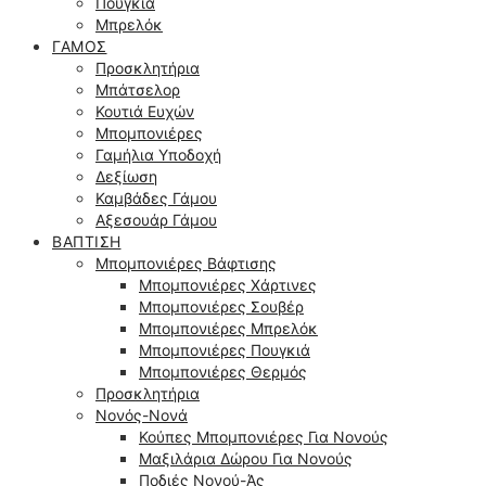
Πουγκιά
Μπρελόκ
ΓΆΜΟΣ
Προσκλητήρια
Μπάτσελορ
Κουτιά Ευχών
Μπομπονιέρες
Γαμήλια Υποδοχή
Δεξίωση
Καμβάδες Γάμου
Αξεσουάρ Γάμου
ΒΆΠΤΙΣΗ
Μπομπονιέρες Βάφτισης
Μπομπονιέρες Χάρτινες
Μπομπονιέρες Σουβέρ
Μπομπονιέρες Μπρελόκ
Μπομπονιέρες Πουγκιά
Μπομπονιέρες Θερμός
Προσκλητήρια
Νονός-Νονά
Κούπες Μπομπονιέρες Για Νονούς
Μαξιλάρια Δώρου Για Νονούς
Ποδιές Νονού-Άς