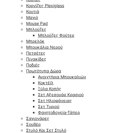
Κορνίζες Plexiglass
Κουτιά
Μαγιό
Mouse Pad
Μπλούζες
Μπλούζες Φούτερ
Μπρελόκ
Μπουκάλια Νερού
Πετσέτες
Πινακίδες
Ποδιές
Πρωτότυπα Δώρα
Ανοιχτήρια Μπουκαλιών
Κοκτέϊλ
Ξύλα Κοπής
Σετ Αξεσουάρ Κρασιού
Σετ Ηλιοφάνειας
Σετ Τυριού
Φαγητοδοχεία-Τάπερ
Σαγιονάρες
Σουβέρ
Στυλό Και Σετ Στυλό