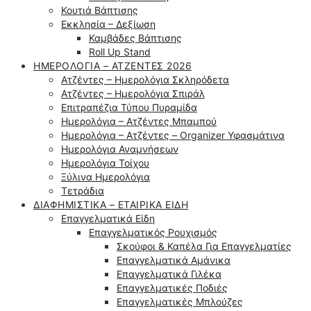
Κουτιά Βάπτισης
Εκκλησία – Δεξίωση
Καμβάδες Βάπτισης
Roll Up Stand
ΗΜΕΡΟΛΌΓΙΑ – ΑΤΖΈΝΤΕΣ 2026
Ατζέντες – Ημερολόγια Σκληρόδετα
Ατζέντες – Ημερολόγια Σπιράλ
Επιτραπέζια Τύπου Πυραμίδα
Ημερολόγια – Ατζέντες Μπαμπού
Ημερολόγια – Ατζέντες – Organizer Υφασμάτινα
Ημερολόγια Αναμνήσεων
Ημερολόγια Τοίχου
Ξύλινα Ημερολόγια
Τετράδια
ΔΙΑΦΗΜΙΣΤΙΚΆ – ΕΤΑΙΡΙΚΆ ΕΊΔΗ
Επαγγελματικά Είδη
Επαγγελματικός Ρουχισμός
Σκούφοι & Καπέλα Για Επαγγελματίες
Επαγγελματικά Αμάνικα
Επαγγελματικά Γιλέκα
Επαγγελματικές Ποδιές
Επαγγελματικές Μπλούζες