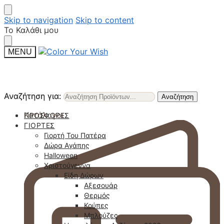
Skip to navigation
Skip to content
Το Καλάθι μου
MENU
Αναζήτηση για:
Αναζήτηση για:
Αναζήτηση
Αναζήτηση
Κατάλογοι
ΠΡΟΣΦΟΡΈΣ
ΓΙΟΡΤΈΣ
Γιορτή Του Πατέρα
Δώρα Αγάπης
Halloween
Χριστούγεννα
Είδη Δώρων
Αξεσουάρ
Θερμός
Κούπες
Μπλούζες