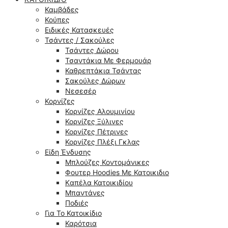
Καμβάδες
Κούπες
Ειδικές Κατασκευές
Τσάντες / Σακούλες
Τσάντες Δώρου
Τσαντάκια Με Φερμουάρ
Καθρεπτάκια Τσάντας
Σακούλες Δώρων
Νεσεσέρ
Κορνίζες
Κορνίζες Αλουμινίου
Κορνίζες Ξύλινες
Κορνίζες Πέτρινες
Κορνίζες Πλέξι Γκλας
Είδη Ένδυσης
Μπλούζες Κοντομάνικες
Φουτερ Hoodies Με Κατοικιδιο
Kαπέλα Κατοικιδίου
Μπαντάνες
Ποδιές
Για Το Κατοικίδιο
Καρότσια