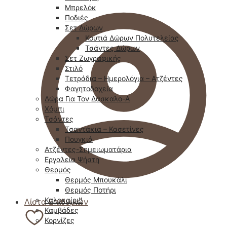
Μπρελόκ
Ποδιές
Σετ Δώρων
Κουτιά Δώρων Πολυτελείας
Τσάντες Δώρων
Σετ Ζωγραφικής
Στιλό
Τετράδια – Ημερολόγια – Ατζέντες
Φαγητοδοχεία
Δώρα Για Τον Δάσκαλο-Α
Χόμπι
Τσάντες
Τσαντάκια – Κασετίνες
Πουγκιά
Ατζέντες-Σημειωματάρια
Εργαλεία Ψήστη
Θερμός
Θερμός Μπουκάλι
Θερμός Ποτήρι
Καλοκαίρι!!
Λίστα Επιθυμιών
Καμβάδες
Κορνίζες