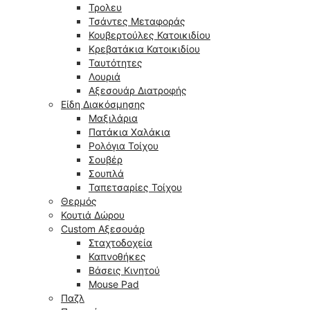
Τρολευ
Τσάντες Μεταφοράς
Κουβερτούλες Κατοικιδίου
Κρεβατάκια Κατοικιδίου
Ταυτότητες
Λουριά
Αξεσουάρ Διατροφής
Είδη Διακόσμησης
Μαξιλάρια
Πατάκια Χαλάκια
Ρολόγια Τοίχου
Σουβέρ
Σουπλά
Ταπετσαρίες Τοίχου
Θερμός
Κουτιά Δώρου
Custom Αξεσουάρ
Σταχτοδοχεία
Καπνοθήκες
Βάσεις Κινητού
Mouse Pad
Παζλ