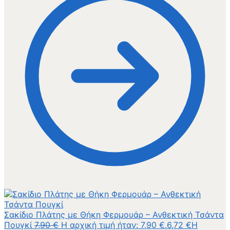
Σακίδιο Πλάτης με Θήκη Φερμουάρ – Ανθεκτική Τσάντα
Πουγκί
7,90
€
Η αρχική τιμή ήταν: 7,90 €.
6,72
€
Η