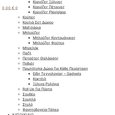
Κορνίζες Ξύλινες
Κορνίζες Πέτρινες
0,00
€
0
Κορνίζες Plexiglass
Κούπες
Κουτιά Σετ Δώρου
Μαξιλάρια
Μπλούζες
Μπλούζες Κοντομάνικες
Μπλούζες Φούτερ
Μπρελόκ
Παζλ
Πετσέτες Θαλάσσης
Ποδιές
Πρωτότυπα Δώρα Για Κάθε Περίσταση
Είδη Τεχνολογίας – Gadgets
Κοκτέιλ
Ξύλινα Ρολόγια
Roll Up Για Πόρτα
Σουβέρ
Σουπλά
Στυλό
Φαγητοδοχεία-Τάπερ
ΚΑΤΟΙΚΊΔΙΟ