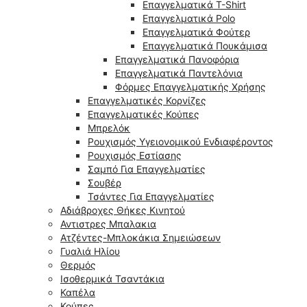
Επαγγελματικά T-Shirt
Επαγγελματικά Polo
Επαγγελματικά Φούτερ
Επαγγελματικά Πουκάμισα
Επαγγελματικά Πανοφόρια
Επαγγελματικά Παντελόνια
Φόρμες Επαγγελματικής Χρήσης
Επαγγελματικές Κορνίζες
Επαγγελματικές Κούπες
Μπρελόκ
Ρουχισμός Υγειονομικού Ενδιαφέροντος
Ρουχισμός Εστίασης
Σαμπό Για Επαγγελματίες
Σουβέρ
Τσάντες Για Επαγγελματίες
Αδιάβροχες Θήκες Κινητού
Αντιστρες Μπαλακια
Ατζέντες-Μπλοκάκια Σημειώσεων
Γυαλιά Ηλίου
Θερμός
Ισοθερμικά Τσαντάκια
Καπέλα
Κούπες