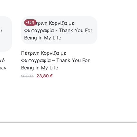
-15%
Πέτρινη Κορνίζα με
κό
Φωτογραφία – Thank You For
λων
Being In My Life
23,80
€
28,00
€
ΕΠΙΚΟΙΝΩΝΙΑ