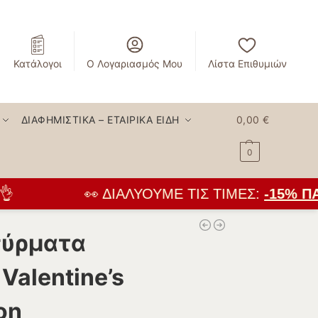
Κατάλογοι
Ο Λογαριασμός Μου
Λίστα Επιθυμιών
ΔΙΑΦΗΜΙΣΤΙΚΆ – ΕΤΑΙΡΙΚΆ ΕΊΔΗ
0,00
€
0
👀 ΔΙΑΛΎΟΥΜΕ ΤΙΣ ΤΙΜΈΣ:
-15% ΠΑ
σύρματα
Valentine’s
on