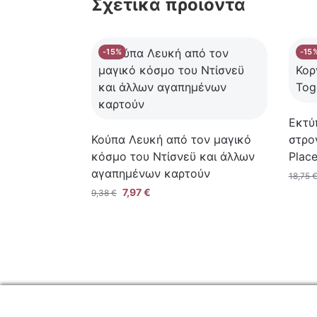
Σχετικά προϊόντα
-15%
-15
Εκτύ
Κούπα Λευκή από τον μαγικό
στρο
κόσμο του Ντίσνεϋ και άλλων
Plac
αγαπημένων καρτούν
18,75
7,97
€
9,38
€
ΕΤΑΙΡΕ