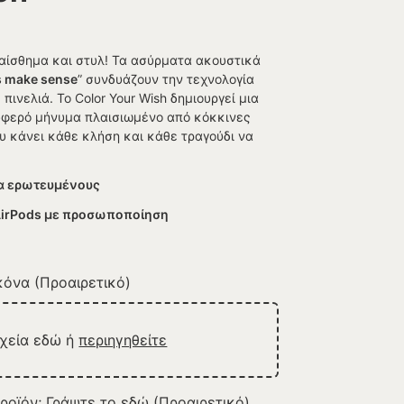
αίσθημα και στυλ! Τα ασύρματα ακουστικά
s make sense
” συνδυάζουν την τεχνολογία
πινελιά. Το Color Your Wish δημιουργεί μια
υφερό μήνυμα πλαισιωμένο από κόκκινες
υ κάνει κάθε κλήση και κάθε τραγούδι να
α ερωτευμένους
AirPods με προσωποποίηση
όνα (Προαιρετικό)
ρχεία εδώ ή
περιηγηθείτε
ροϊόν; Γράψτε το εδώ (Προαιρετικό)