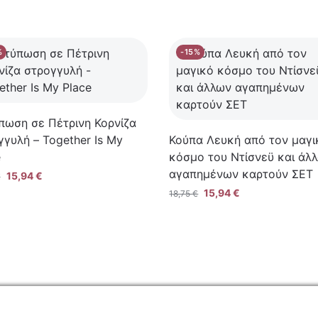
%
-15%
πωση σε Πέτρινη Κορνίζα
γγυλή – Together Is My
Κούπα Λευκή από τον μαγι
e
κόσμο του Ντίσνεϋ και άλ
αγαπημένων καρτούν ΣΕΤ
15,94
€
€
15,94
€
18,75
€
ΙΑ
ΚΑΤΑΣΤΗΜΑ