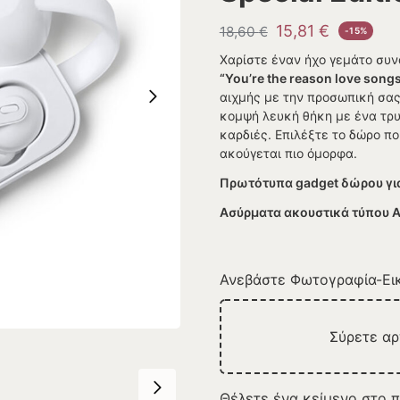
15,81
€
18,60
€
-15%
Χαρίστε έναν ήχο γεμάτο συν
“You’re the reason love song
αιχμής με την προσωπική σας 
κομψή λευκή θήκη με ένα τρ
καρδιές. Επιλέξτε το δώρο πο
ακούγεται πιο όμορφα.
Πρωτότυπα gadget δώρου γι
Ασύρματα ακουστικά τύπου 
Ανεβάστε Φωτογραφία-Εικ
Σύρετε α
Θέλετε ένα κείμενο στο π