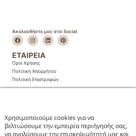
Ακολουθήστε μας στα Social
ΕΤΑΙΡΕΙΑ
Όροι Χρήσης
Πολιτική Απορρήτου
Πολιτική Επιστροφών
ΚΑΤΑΣΤΗΜΑ
Ο Λογαριασμός μου
Κατάλογοι B2B
Χρησιμοποιούμε cookies για να
Εγγραφή Χονδρικής
βελτιώσουμε την εμπειρία περιήγησής σας,
Μέθοδοι Πληρωμής
να αναλύσουμε την επισκεψιμότητά μας και
Μέθοδοι Αποστολής