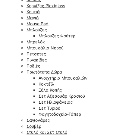
Κορνίζες Plexiglass
Κουτιά
Μαγιό
Mouse Pad
Μπλούζες
Μπλούζες Φούτερ
Μπρελόκ
Μπουκάλια Νερού
Πετσέτες
Πινακίδες
Ποδιές
Πρωτότυπα Δώρα
Ανοιχτήρια Μπουκαλιών
Κοκτέϊλ
Ξύλα Κοπής
Σετ Αξεσουάρ Κρασιού
Σετ Ηλιοφάνειας
Σετ Τυριού
Φαγητοδοχεία-Τάπερ
Σαγιονάρες
Σουβέρ
Στυλό Και Σετ Στυλό