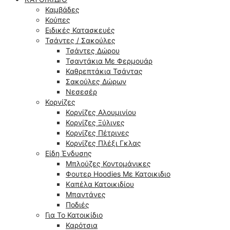
Καμβάδες
Κούπες
Ειδικές Κατασκευές
Τσάντες / Σακούλες
Τσάντες Δώρου
Τσαντάκια Με Φερμουάρ
Καθρεπτάκια Τσάντας
Σακούλες Δώρων
Νεσεσέρ
Κορνίζες
Κορνίζες Αλουμινίου
Κορνίζες Ξύλινες
Κορνίζες Πέτρινες
Κορνίζες Πλέξι Γκλας
Είδη Ένδυσης
Μπλούζες Κοντομάνικες
Φουτερ Hoodies Με Κατοικιδιο
Kαπέλα Κατοικιδίου
Μπαντάνες
Ποδιές
Για Το Κατοικίδιο
Καρότσια