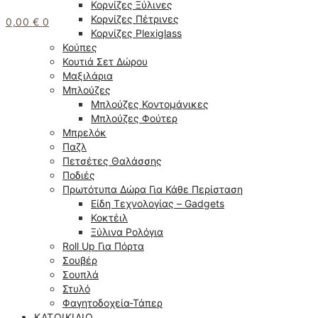
Κορνίζες Ξύλινες
Κορνίζες Πέτρινες
0,00
€
0
Κορνίζες Plexiglass
Κούπες
Κουτιά Σετ Δώρου
Μαξιλάρια
Μπλούζες
Μπλούζες Κοντομάνικες
Μπλούζες Φούτερ
Μπρελόκ
Παζλ
Πετσέτες Θαλάσσης
Ποδιές
Πρωτότυπα Δώρα Για Κάθε Περίσταση
Είδη Τεχνολογίας – Gadgets
Κοκτέιλ
Ξύλινα Ρολόγια
Roll Up Για Πόρτα
Σουβέρ
Σουπλά
Στυλό
Φαγητοδοχεία-Τάπερ
ΚΑΤΟΙΚΊΔΙΟ