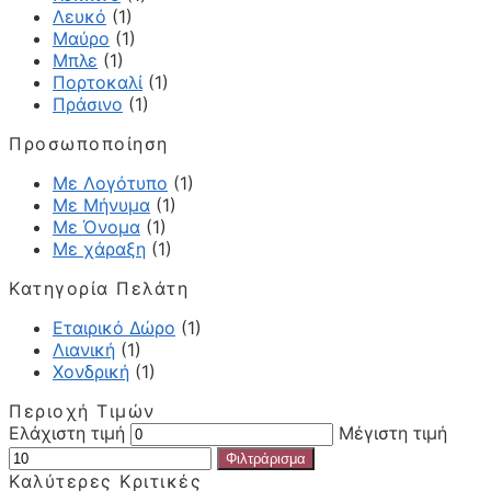
Λευκό
(1)
Μαύρο
(1)
Μπλε
(1)
Πορτοκαλί
(1)
Πράσινο
(1)
Προσωποποίηση
Με Λογότυπο
(1)
Με Μήνυμα
(1)
Με Όνομα
(1)
Με χάραξη
(1)
Κατηγορία Πελάτη
Εταιρικό Δώρο
(1)
Λιανική
(1)
Χονδρική
(1)
Περιοχή Τιμών
Ελάχιστη τιμή
Μέγιστη τιμή
Φιλτράρισμα
Καλύτερες Κριτικές