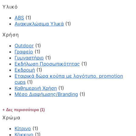
Υλικό
ABS
(1)
Ανακυκλώσιμα Υλικά
(1)
Χρήση
Outdoor
(1)
Γραφείο
(1)
Γυμναστήριο
(1)
Εκδήλωση Προσωπικότητας
(1)
Εκδρομή
(1)
Εταιρικά δώρα κούπα με λογότυπο, promotion
cups
(1)
Καθημερινή Χρήση
(1)
Μέσο Διαφήμισης/Branding
(1)
Δες περισσότερα (1)
Χρώμα
Κίτρινο
(1)
Κόκκινο
(1)