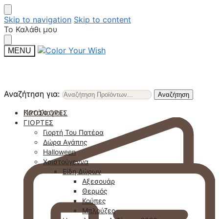
Skip to navigation
Skip to content
Το Καλάθι μου
MENU
Αναζήτηση για:
Αναζήτηση για:
Αναζήτηση
Αναζήτηση
Κατάλογοι
ΠΡΟΣΦΟΡΈΣ
ΓΙΟΡΤΈΣ
Γιορτή Του Πατέρα
Δώρα Αγάπης
Halloween
Χριστούγεννα
Είδη Δώρων
Αξεσουάρ
Θερμός
Κούπες
Μπλούζες