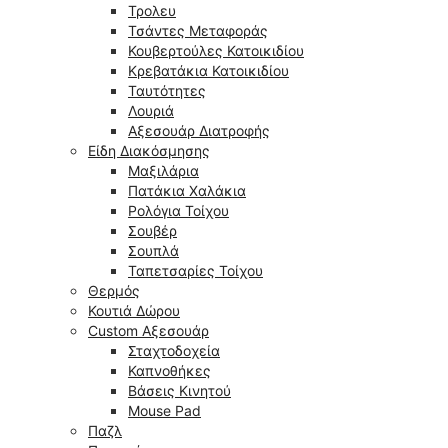
Τρολευ
Τσάντες Μεταφοράς
Κουβερτούλες Κατοικιδίου
Κρεβατάκια Κατοικιδίου
Ταυτότητες
Λουριά
Αξεσουάρ Διατροφής
Είδη Διακόσμησης
Μαξιλάρια
Πατάκια Χαλάκια
Ρολόγια Τοίχου
Σουβέρ
Σουπλά
Ταπετσαρίες Τοίχου
Θερμός
Κουτιά Δώρου
Custom Αξεσουάρ
Σταχτοδοχεία
Καπνοθήκες
Βάσεις Κινητού
Mouse Pad
Παζλ