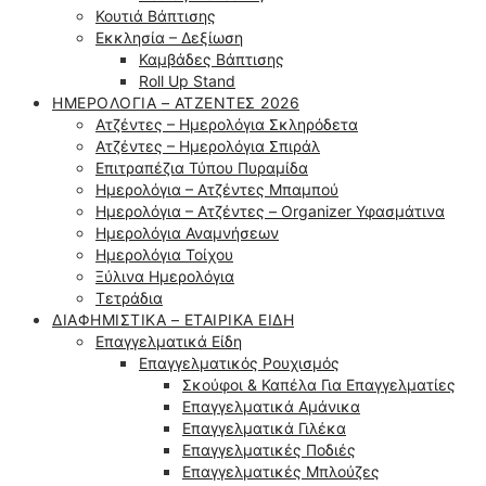
Κουτιά Βάπτισης
Εκκλησία – Δεξίωση
Καμβάδες Βάπτισης
Roll Up Stand
ΗΜΕΡΟΛΌΓΙΑ – ΑΤΖΈΝΤΕΣ 2026
Ατζέντες – Ημερολόγια Σκληρόδετα
Ατζέντες – Ημερολόγια Σπιράλ
Επιτραπέζια Τύπου Πυραμίδα
Ημερολόγια – Ατζέντες Μπαμπού
Ημερολόγια – Ατζέντες – Organizer Υφασμάτινα
Ημερολόγια Αναμνήσεων
Ημερολόγια Τοίχου
Ξύλινα Ημερολόγια
Τετράδια
ΔΙΑΦΗΜΙΣΤΙΚΆ – ΕΤΑΙΡΙΚΆ ΕΊΔΗ
Επαγγελματικά Είδη
Επαγγελματικός Ρουχισμός
Σκούφοι & Καπέλα Για Επαγγελματίες
Επαγγελματικά Αμάνικα
Επαγγελματικά Γιλέκα
Επαγγελματικές Ποδιές
Επαγγελματικές Μπλούζες