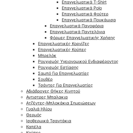
Επαγγελματικά T-Shirt
Επαγγελματικά Polo
Επαγγελματικά Φούτερ
Επαγγελματικά Πουκάμισα
Επαγγελματικά Πανοφόρια
Επαγγελματικά Παντελόνια
Φόρμες Επαγγελματικής Χρήσης
Επαγγελματικές Κορνίζες
Επαγγελματικές Κούπες
Μπρελόκ
Ρουχισμός Υγειονομικού Ενδιαφέροντος
Ρουχισμός Εστίασης
Σαμπό Για Επαγγελματίες
Σουβέρ
Τσάντες Για Επαγγελματίες
Αδιάβροχες Θήκες Κινητού
Αντιστρες Μπαλακια
Ατζέντες-Μπλοκάκια Σημειώσεων
Γυαλιά Ηλίου
Θερμός
Ισοθερμικά Τσαντάκια
Καπέλα
Κούπες