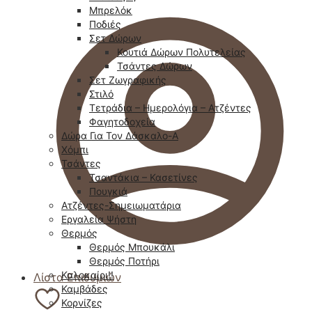
Μπρελόκ
Ποδιές
Σετ Δώρων
Κουτιά Δώρων Πολυτελείας
Τσάντες Δώρων
Σετ Ζωγραφικής
Στιλό
Τετράδια – Ημερολόγια – Ατζέντες
Φαγητοδοχεία
Δώρα Για Τον Δάσκαλο-Α
Χόμπι
Τσάντες
Τσαντάκια – Κασετίνες
Πουγκιά
Ατζέντες-Σημειωματάρια
Εργαλεία Ψήστη
Θερμός
Θερμός Μπουκάλι
Θερμός Ποτήρι
Καλοκαίρι!!
Λίστα Επιθυμιών
Καμβάδες
Κορνίζες