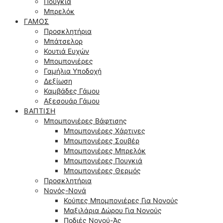
Πουγκιά
Μπρελόκ
ΓΆΜΟΣ
Προσκλητήρια
Μπάτσελορ
Κουτιά Ευχών
Μπομπονιέρες
Γαμήλια Υποδοχή
Δεξίωση
Καμβάδες Γάμου
Αξεσουάρ Γάμου
ΒΆΠΤΙΣΗ
Μπομπονιέρες Βάφτισης
Μπομπονιέρες Χάρτινες
Μπομπονιέρες Σουβέρ
Μπομπονιέρες Μπρελόκ
Μπομπονιέρες Πουγκιά
Μπομπονιέρες Θερμός
Προσκλητήρια
Νονός-Νονά
Κούπες Μπομπονιέρες Για Νονούς
Μαξιλάρια Δώρου Για Νονούς
Ποδιές Νονού-Άς