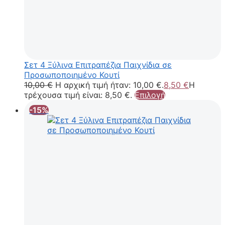
Σετ 4 Ξύλινα Επιτραπέζια Παιχνίδια σε
Προσωποποιημένο Κουτί
10,00
€
Η αρχική τιμή ήταν: 10,00 €.
8,50
€
Η
τρέχουσα τιμή είναι: 8,50 €.
Επιλογή
-15%