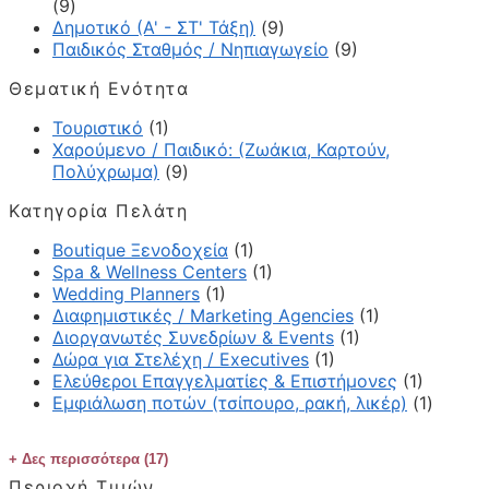
(9)
Δημοτικό (Α' - ΣΤ' Τάξη)
(9)
Παιδικός Σταθμός / Νηπιαγωγείο
(9)
Θεματική Ενότητα
Τουριστικό
(1)
Χαρούμενο / Παιδικό: (Ζωάκια, Καρτούν,
Πολύχρωμα)
(9)
Κατηγορία Πελάτη
Boutique Ξενοδοχεία
(1)
Spa & Wellness Centers
(1)
Wedding Planners
(1)
Διαφημιστικές / Marketing Agencies
(1)
Διοργανωτές Συνεδρίων & Events
(1)
Δώρα για Στελέχη / Executives
(1)
Ελεύθεροι Επαγγελματίες & Επιστήμονες
(1)
Εμφιάλωση ποτών (τσίπουρο, ρακή, λικέρ)
(1)
Δες περισσότερα (17)
Περιοχή Τιμών