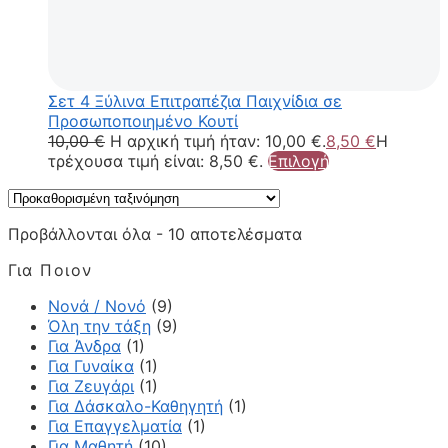
Σετ 4 Ξύλινα Επιτραπέζια Παιχνίδια σε
Προσωποποιημένο Κουτί
10,00
€
Η αρχική τιμή ήταν: 10,00 €.
8,50
€
Η
τρέχουσα τιμή είναι: 8,50 €.
Επιλογή
Προβάλλονται όλα - 10 αποτελέσματα
Για Ποιον
Νονά / Νονό
(9)
Όλη την τάξη
(9)
Για Άνδρα
(1)
Για Γυναίκα
(1)
Για Ζευγάρι
(1)
Για Δάσκαλο-Καθηγητή
(1)
Για Επαγγελματία
(1)
Για Μαθητή
(10)