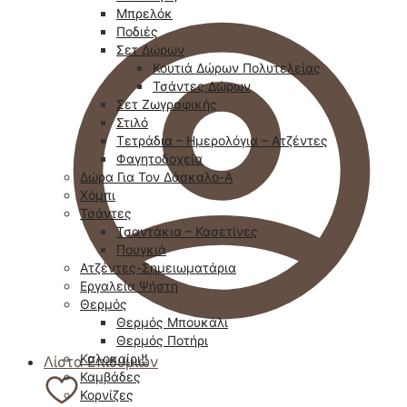
Μπρελόκ
Ποδιές
Σετ Δώρων
Κουτιά Δώρων Πολυτελείας
Τσάντες Δώρων
Σετ Ζωγραφικής
Στιλό
Τετράδια – Ημερολόγια – Ατζέντες
Φαγητοδοχεία
Δώρα Για Τον Δάσκαλο-Α
Χόμπι
Τσάντες
Τσαντάκια – Κασετίνες
Πουγκιά
Ατζέντες-Σημειωματάρια
Εργαλεία Ψήστη
Θερμός
Θερμός Μπουκάλι
Θερμός Ποτήρι
Καλοκαίρι!!
Λίστα Επιθυμιών
Καμβάδες
Κορνίζες