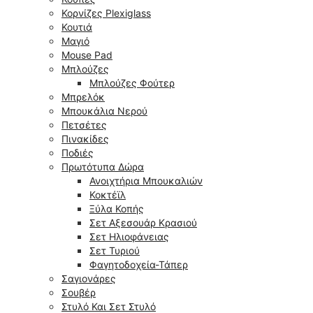
Κορνίζες Plexiglass
Κουτιά
Μαγιό
Mouse Pad
Μπλούζες
Μπλούζες Φούτερ
Μπρελόκ
Μπουκάλια Νερού
Πετσέτες
Πινακίδες
Ποδιές
Πρωτότυπα Δώρα
Ανοιχτήρια Μπουκαλιών
Κοκτέϊλ
Ξύλα Κοπής
Σετ Αξεσουάρ Κρασιού
Σετ Ηλιοφάνειας
Σετ Τυριού
Φαγητοδοχεία-Τάπερ
Σαγιονάρες
Σουβέρ
Στυλό Και Σετ Στυλό