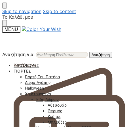
Skip to navigation
Skip to content
Το Καλάθι μου
MENU
Αναζήτηση για:
Αναζήτηση για:
Αναζήτηση
Αναζήτηση
Κατάλογοι
ΠΡΟΣΦΟΡΈΣ
ΓΙΟΡΤΈΣ
Γιορτή Του Πατέρα
Δώρα Αγάπης
Halloween
Χριστούγεννα
Είδη Δώρων
Αξεσουάρ
Θερμός
Κούπες
Μπλούζες