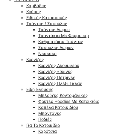
Καμβάδες
Κούπες
Ειδικές Κατασκευές
Τσάντες / Σακούλες
Τσάντες Δώρου
Τσαντάκια Με Φερμουάρ
Καθρεπτάκια Τσάντας
Σακούλες Δώρων
Νεσεσέρ
Κορνίζες
Κορνίζες Αλουμινίου
Κορνίζες Ξύλινες
Κορνίζες Πέτρινες
Κορνίζες Πλέξι Γκλας
Είδη Ένδυσης
Μπλούζες Κοντομάνικες
Φουτερ Hoodies Με Κατοικιδιο
Kαπέλα Κατοικιδίου
Μπαντάνες
Ποδιές
Για Το Κατοικίδιο
Καρότσια