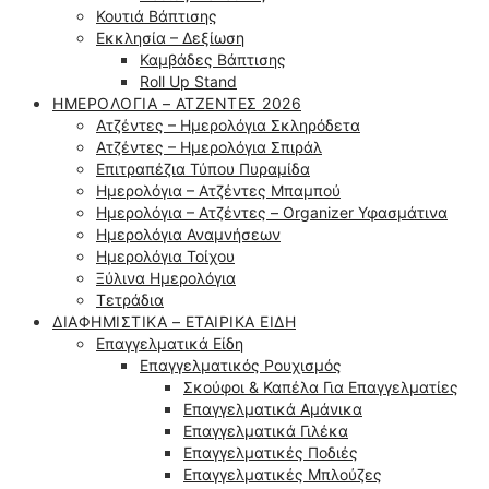
Κουτιά Βάπτισης
Εκκλησία – Δεξίωση
Καμβάδες Βάπτισης
Roll Up Stand
ΗΜΕΡΟΛΌΓΙΑ – ΑΤΖΈΝΤΕΣ 2026
Ατζέντες – Ημερολόγια Σκληρόδετα
Ατζέντες – Ημερολόγια Σπιράλ
Επιτραπέζια Τύπου Πυραμίδα
Ημερολόγια – Ατζέντες Μπαμπού
Ημερολόγια – Ατζέντες – Organizer Υφασμάτινα
Ημερολόγια Αναμνήσεων
Ημερολόγια Τοίχου
Ξύλινα Ημερολόγια
Τετράδια
ΔΙΑΦΗΜΙΣΤΙΚΆ – ΕΤΑΙΡΙΚΆ ΕΊΔΗ
Επαγγελματικά Είδη
Επαγγελματικός Ρουχισμός
Σκούφοι & Καπέλα Για Επαγγελματίες
Επαγγελματικά Αμάνικα
Επαγγελματικά Γιλέκα
Επαγγελματικές Ποδιές
Επαγγελματικές Μπλούζες