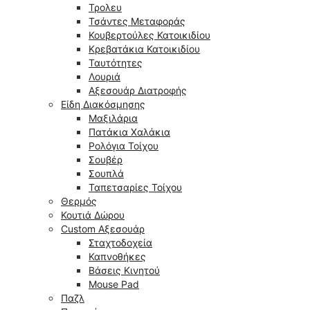
Τρολευ
Τσάντες Μεταφοράς
Κουβερτούλες Κατοικιδίου
Κρεβατάκια Κατοικιδίου
Ταυτότητες
Λουριά
Αξεσουάρ Διατροφής
Είδη Διακόσμησης
Μαξιλάρια
Πατάκια Χαλάκια
Ρολόγια Τοίχου
Σουβέρ
Σουπλά
Ταπετσαρίες Τοίχου
Θερμός
Κουτιά Δώρου
Custom Αξεσουάρ
Σταχτοδοχεία
Καπνοθήκες
Βάσεις Κινητού
Mouse Pad
Παζλ