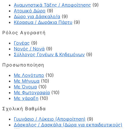
Αναμνηστικά Τάξης / Αποφοίτησης
(9)
Ατομικό Δώρο
(9)
Δώρο για Δάσκαλο/α
(9)
Κέρασμα / Δωράκια Πάρτυ
(9)
Ρόλος Αγοραστή
Γονέας
(9)
Νονός / Νονά
(9)
Σύλλογος Γονέων & Κηδεμόνων
(9)
Προσωποποίηση
Με Λογότυπο
(10)
Με Μήνυμα
(10)
Με Όνομα
(10)
Με Φωτογραφία
(10)
Με χάραξη
(10)
Σχολική Βαθμίδα
Γυμνάσιο / Λύκειο (Αποφοίτηση)
(9)
Δάσκαλος / Δασκάλα (Δώρα για εκπαιδευτικούς)