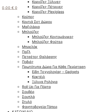
Κορνίζες Ξύλινες
Κορνίζες Πέτρινες
0,00
€
0
Κορνίζες Plexiglass
Κούπες
Κουτιά Σετ Δώρου
Μαξιλάρια
Μπλούζες
Μπλούζες Κοντομάνικες
Μπλούζες Φούτερ
Μπρελόκ
Παζλ
Πετσέτες Θαλάσσης
Ποδιές
Πρωτότυπα Δώρα Για Κάθε Περίσταση
Είδη Τεχνολογίας – Gadgets
Κοκτέιλ
Ξύλινα Ρολόγια
Roll Up Για Πόρτα
Σουβέρ
Σουπλά
Στυλό
Φαγητοδοχεία-Τάπερ
ΚΑΤΟΙΚΊΔΙΟ