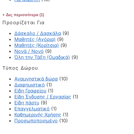
Δες περισσότερα (1)
Προορίζεται Για
Δάσκαλο / Δασκάλα
(9)
Μαθητές (Αγόρια)
(9)
Μαθητές (Κορίτσια)
(9)
Νονά / Νονό
(9)
Όλη την Τάξη (Ομαδικά)
(9)
Τύπος Δώρου
Αναμνηστικά δώρα
(10)
Διαφημιστικό
(1)
Είδη Γραφείου
(1)
Είδη Ένδυσης / Εργασίας
(1)
Είδη πάρτυ
(9)
Επαγγελματικό
(1)
Καθημερινής Χρήσης
(1)
Προσωποποιημένο
(10)