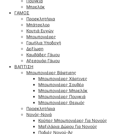
Πουγκιά
Μπρελόκ
ΓΆΜΟΣ
Προσκλητήρια
Μπάτσελορ
Κουτιά Ευχών
Μπομπονιέρες
Γαμήλια Υποδοχή
Δεξίωση
Καμβάδες Γάμου
Αξεσουάρ Γάμου
ΒΆΠΤΙΣΗ
Μπομπονιέρες Βάφτισης
Μπομπονιέρες Χάρτινες
Μπομπονιέρες Σουβέρ
Μπομπονιέρες Μπρελόκ
Μπομπονιέρες Πουγκιά
Μπομπονιέρες Θερμός
Προσκλητήρια
Νονός-Νονά
Κούπες Μπομπονιέρες Για Νονούς
Μαξιλάρια Δώρου Για Νονούς
Ποδιές Νονού-Άς