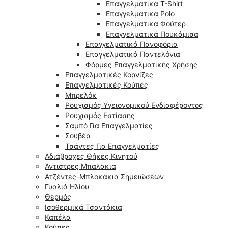
Επαγγελματικά T-Shirt
Επαγγελματικά Polo
Επαγγελματικά Φούτερ
Επαγγελματικά Πουκάμισα
Επαγγελματικά Πανοφόρια
Επαγγελματικά Παντελόνια
Φόρμες Επαγγελματικής Χρήσης
Επαγγελματικές Κορνίζες
Επαγγελματικές Κούπες
Μπρελόκ
Ρουχισμός Υγειονομικού Ενδιαφέροντος
Ρουχισμός Εστίασης
Σαμπό Για Επαγγελματίες
Σουβέρ
Τσάντες Για Επαγγελματίες
Αδιάβροχες Θήκες Κινητού
Αντιστρες Μπαλακια
Ατζέντες-Μπλοκάκια Σημειώσεων
Γυαλιά Ηλίου
Θερμός
Ισοθερμικά Τσαντάκια
Καπέλα
Κούπες