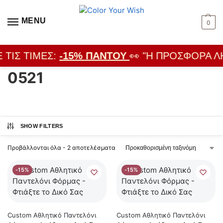
MENU
0
 ΤΙΣ ΤΙΜΈΣ:
-15% ΠΑΝΤΟΎ
👀 "Η ΠΡΟΣΦΟΡΆ ΛΉ
0521
SHOW FILTERS
Προβάλλονται όλα - 2 αποτελέσματα
-15%
-15%
Custom Αθλητικό Παντελόνι
Custom Αθλητικό Παντελόνι