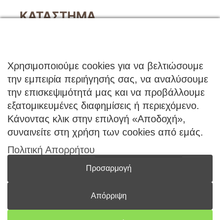
ΚΑΤΑΣΤΗΜΑ
Ο Λογαριασμός μου
Κατάλογοι B2B
Εγγραφή Χονδρικής
Χρησιμοποιούμε cookies για να βελτιώσουμε
Μέθοδοι Πληρωμής
την εμπειρία περιήγησής σας, να αναλύσουμε
Μέθοδοι Αποστολής
την επισκεψιμότητά μας και να προβάλλουμε
εξατομικευμένες διαφημίσεις ή περιεχόμενο.
ΕΠΙΚΟΙΝΩΝΙΑ
Κάνοντας κλικ στην επιλογή «Αποδοχή»,
Φόρμα Επικοινωνίας
συναινείτε στη χρήση των cookies από εμάς.
Τηλ: 2341 075 569
Πολιτική Απορρήτου
Νέα Σάντα, Κιλκίς, 61100
Προσαρμογή
Απόρριψη
Coloryourwish.com © 2026 -
All rights reserved | Powered