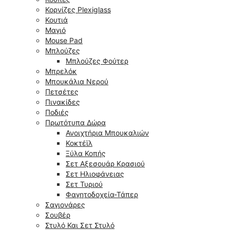
Κορνίζες Plexiglass
Κουτιά
Μαγιό
Mouse Pad
Μπλούζες
Μπλούζες Φούτερ
Μπρελόκ
Μπουκάλια Νερού
Πετσέτες
Πινακίδες
Ποδιές
Πρωτότυπα Δώρα
Ανοιχτήρια Μπουκαλιών
Κοκτέϊλ
Ξύλα Κοπής
Σετ Αξεσουάρ Κρασιού
Σετ Ηλιοφάνειας
Σετ Τυριού
Φαγητοδοχεία-Τάπερ
Σαγιονάρες
Σουβέρ
Στυλό Και Σετ Στυλό