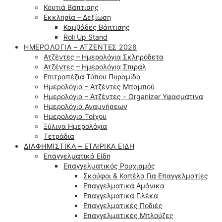
Κουτιά Βάπτισης
Εκκλησία – Δεξίωση
Καμβάδες Βάπτισης
Roll Up Stand
ΗΜΕΡΟΛΌΓΙΑ – ΑΤΖΈΝΤΕΣ 2026
Ατζέντες – Ημερολόγια Σκληρόδετα
Ατζέντες – Ημερολόγια Σπιράλ
Επιτραπέζια Τύπου Πυραμίδα
Ημερολόγια – Ατζέντες Μπαμπού
Ημερολόγια – Ατζέντες – Organizer Υφασμάτινα
Ημερολόγια Αναμνήσεων
Ημερολόγια Τοίχου
Ξύλινα Ημερολόγια
Τετράδια
ΔΙΑΦΗΜΙΣΤΙΚΆ – ΕΤΑΙΡΙΚΆ ΕΊΔΗ
Επαγγελματικά Είδη
Επαγγελματικός Ρουχισμός
Σκούφοι & Καπέλα Για Επαγγελματίες
Επαγγελματικά Αμάνικα
Επαγγελματικά Γιλέκα
Επαγγελματικές Ποδιές
Επαγγελματικές Μπλούζες