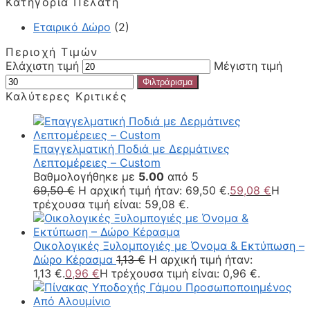
Κατηγορία Πελάτη
Εταιρικό Δώρο
(2)
Περιοχή Τιμών
Ελάχιστη τιμή
Μέγιστη τιμή
Φιλτράρισμα
Καλύτερες Κριτικές
Επαγγελματική Ποδιά με Δερμάτινες
Λεπτομέρειες – Custom
Βαθμολογήθηκε με
5.00
από 5
69,50
€
Η αρχική τιμή ήταν: 69,50 €.
59,08
€
Η
τρέχουσα τιμή είναι: 59,08 €.
Οικολογικές Ξυλομπογιές με Όνομα & Εκτύπωση –
Δώρο Κέρασμα
1,13
€
Η αρχική τιμή ήταν:
1,13 €.
0,96
€
Η τρέχουσα τιμή είναι: 0,96 €.