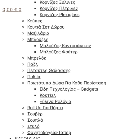
Κορνίζες Ξύλινες
Κορνίζες Πέτρινες
0,00
€
0
Κορνίζες Plexiglass
Κούπες
Κουτιά Σετ Δώρου
Μαξιλάρια
Μπλούζες
Μπλούζες Κοντομάνικες
Μπλούζες Φούτερ
Μπρελόκ
Παζλ
Πετσέτες Θαλάσσης
Ποδιές
Πρωτότυπα Δώρα Για Κάθε Περίσταση
Είδη Τεχνολογίας – Gadgets
Κοκτέιλ
Ξύλινα Ρολόγια
Roll Up Για Πόρτα
Σουβέρ
Σουπλά
Στυλό
Φαγητοδοχεία-Τάπερ
ΚΑΤΟΙΚΊΔΙΟ