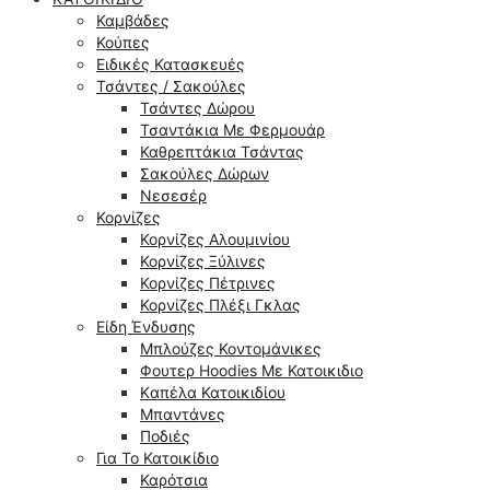
Καμβάδες
Κούπες
Ειδικές Κατασκευές
Τσάντες / Σακούλες
Τσάντες Δώρου
Τσαντάκια Με Φερμουάρ
Καθρεπτάκια Τσάντας
Σακούλες Δώρων
Νεσεσέρ
Κορνίζες
Κορνίζες Αλουμινίου
Κορνίζες Ξύλινες
Κορνίζες Πέτρινες
Κορνίζες Πλέξι Γκλας
Είδη Ένδυσης
Μπλούζες Κοντομάνικες
Φουτερ Hoodies Με Κατοικιδιο
Kαπέλα Κατοικιδίου
Μπαντάνες
Ποδιές
Για Το Κατοικίδιο
Καρότσια