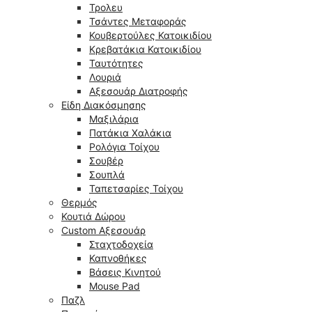
Τρολευ
Τσάντες Μεταφοράς
Κουβερτούλες Κατοικιδίου
Κρεβατάκια Κατοικιδίου
Ταυτότητες
Λουριά
Αξεσουάρ Διατροφής
Είδη Διακόσμησης
Μαξιλάρια
Πατάκια Χαλάκια
Ρολόγια Τοίχου
Σουβέρ
Σουπλά
Ταπετσαρίες Τοίχου
Θερμός
Κουτιά Δώρου
Custom Αξεσουάρ
Σταχτοδοχεία
Καπνοθήκες
Βάσεις Κινητού
Mouse Pad
Παζλ