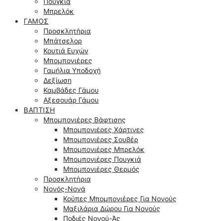
Πουγκιά
Μπρελόκ
ΓΆΜΟΣ
Προσκλητήρια
Μπάτσελορ
Κουτιά Ευχών
Μπομπονιέρες
Γαμήλια Υποδοχή
Δεξίωση
Καμβάδες Γάμου
Αξεσουάρ Γάμου
ΒΆΠΤΙΣΗ
Μπομπονιέρες Βάφτισης
Μπομπονιέρες Χάρτινες
Μπομπονιέρες Σουβέρ
Μπομπονιέρες Μπρελόκ
Μπομπονιέρες Πουγκιά
Μπομπονιέρες Θερμός
Προσκλητήρια
Νονός-Νονά
Κούπες Μπομπονιέρες Για Νονούς
Μαξιλάρια Δώρου Για Νονούς
Ποδιές Νονού-Άς