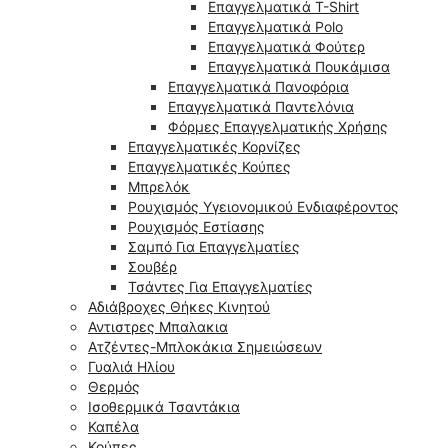
Επαγγελματικά T-Shirt
Επαγγελματικά Polo
Επαγγελματικά Φούτερ
Επαγγελματικά Πουκάμισα
Επαγγελματικά Πανοφόρια
Επαγγελματικά Παντελόνια
Φόρμες Επαγγελματικής Χρήσης
Επαγγελματικές Κορνίζες
Επαγγελματικές Κούπες
Μπρελόκ
Ρουχισμός Υγειονομικού Ενδιαφέροντος
Ρουχισμός Εστίασης
Σαμπό Για Επαγγελματίες
Σουβέρ
Τσάντες Για Επαγγελματίες
Αδιάβροχες Θήκες Κινητού
Αντιστρες Μπαλακια
Ατζέντες-Μπλοκάκια Σημειώσεων
Γυαλιά Ηλίου
Θερμός
Ισοθερμικά Τσαντάκια
Καπέλα
Κούπες