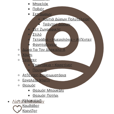
Μπρελόκ
Ποδιές
Σετ Δώρων
Κουτιά Δώρων Πολυτελείας
Τσάντες Δώρων
Σετ Ζωγραφικής
Στιλό
Τετράδια – Ημερολόγια – Ατζέντες
Φαγητοδοχεία
Δώρα Για Τον Δάσκαλο-Α
Χόμπι
Τσάντες
Τσαντάκια – Κασετίνες
Πουγκιά
Ατζέντες-Σημειωματάρια
Εργαλεία Ψήστη
Θερμός
Θερμός Μπουκάλι
Θερμός Ποτήρι
Καλοκαίρι!!
Λίστα Επιθυμιών
Καμβάδες
Κορνίζες