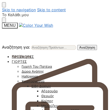
Skip to navigation
Skip to content
Το Καλάθι μου
MENU
Αναζήτηση για:
Αναζήτηση για:
Αναζήτηση
Αναζήτηση
Κατάλογοι
ΠΡΟΣΦΟΡΈΣ
ΓΙΟΡΤΈΣ
Γιορτή Του Πατέρα
Δώρα Αγάπης
Halloween
Χριστούγεννα
Είδη Δώρων
Αξεσουάρ
Θερμός
Κούπες
Μπλούζες