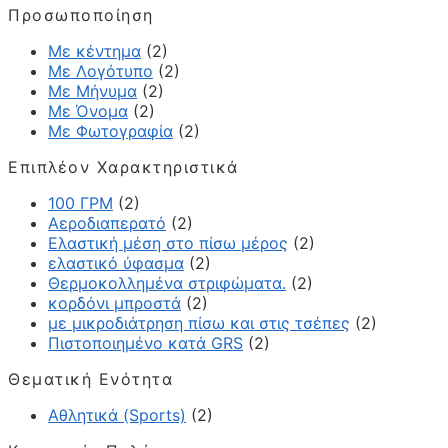
Προσωποποίηση
Με κέντημα
(2)
Με Λογότυπο
(2)
Με Μήνυμα
(2)
Με Όνομα
(2)
Με Φωτογραφία
(2)
Επιπλέον Χαρακτηριστικά
100 ΓΡΜ
(2)
Αεροδιαπερατό
(2)
Ελαστική μέση στο πίσω μέρος
(2)
ελαστικό ύφασμα
(2)
Θερμοκολλημένα στριφώματα.
(2)
κορδόνι μπροστά
(2)
με μικροδιάτρηση πίσω και στις τσέπες
(2)
Πιστοποιημένο κατά GRS
(2)
Θεματική Ενότητα
Αθλητικά (Sports)
(2)