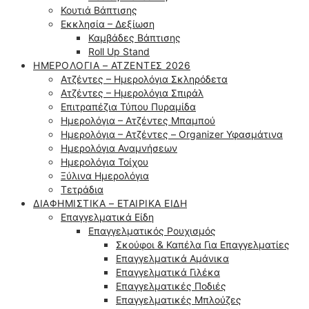
Κουτιά Βάπτισης
Εκκλησία – Δεξίωση
Καμβάδες Βάπτισης
Roll Up Stand
ΗΜΕΡΟΛΌΓΙΑ – ΑΤΖΈΝΤΕΣ 2026
Ατζέντες – Ημερολόγια Σκληρόδετα
Ατζέντες – Ημερολόγια Σπιράλ
Επιτραπέζια Τύπου Πυραμίδα
Ημερολόγια – Ατζέντες Μπαμπού
Ημερολόγια – Ατζέντες – Organizer Υφασμάτινα
Ημερολόγια Αναμνήσεων
Ημερολόγια Τοίχου
Ξύλινα Ημερολόγια
Τετράδια
ΔΙΑΦΗΜΙΣΤΙΚΆ – ΕΤΑΙΡΙΚΆ ΕΊΔΗ
Επαγγελματικά Είδη
Επαγγελματικός Ρουχισμός
Σκούφοι & Καπέλα Για Επαγγελματίες
Επαγγελματικά Αμάνικα
Επαγγελματικά Γιλέκα
Επαγγελματικές Ποδιές
Επαγγελματικές Μπλούζες