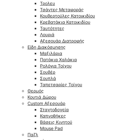
Τρολευ
Τσάντες Μεταφοράς
Κουβερτούλες Κατοικιδίου
Κρεβατάκια Κατοικιδίου
Ταυτότητες
Λουριά
Αξεσουάρ Διατροφής
Είδη Διακόσμησης
Μαξιλάρια
Πατάκια Χαλάκια
Ρολόγια Τοίχου
Σουβέρ
Σουπλά
Ταπετσαρίες Τοίχου
Θερμός
Κουτιά Δώρου
Custom Αξεσουάρ
Σταχτοδοχεία
Καπνοθήκες
Βάσεις Κινητού
Mouse Pad
Παζλ