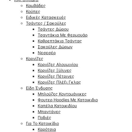
Καμβάδες
Κούπες
Ειδικές Κατασκευές
Τσάντες / Σακούλες
Τσάντες Δώρου
Τσαντάκια Με Φερμουάρ
Καθρεπτάκια Τσάντας
Σακούλες Δώρων
Νεσεσέρ
Κορνίζες
Κορνίζες Αλουμινίου
Κορνίζες Ξύλινες
Κορνίζες Πέτρινες
Κορνίζες Πλέξι Γκλας
Είδη Ένδυσης
Μπλούζες Κοντομάνικες
Φουτερ Hoodies Με Κατοικιδιο
Kαπέλα Κατοικιδίου
Μπαντάνες
Ποδιές
Για Το Κατοικίδιο
Καρότσια