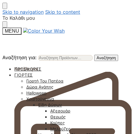
Skip to navigation
Skip to content
Το Καλάθι μου
MENU
Αναζήτηση για:
Αναζήτηση για:
Αναζήτηση
Αναζήτηση
Κατάλογοι
ΠΡΟΣΦΟΡΈΣ
ΓΙΟΡΤΈΣ
Γιορτή Του Πατέρα
Δώρα Αγάπης
Halloween
Χριστούγεννα
Είδη Δώρων
Αξεσουάρ
Θερμός
Κούπες
Μπλούζες