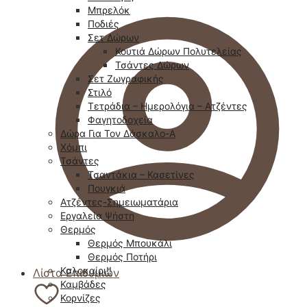
Μπρελόκ
Ποδιές
Σετ Δώρων
Κουτιά Δώρων Πολυτελείας
Τσάντες Δώρων
Σετ Ζωγραφικής
Στιλό
Τετράδια – Ημερολόγια – Ατζέντες
Φαγητοδοχεία
Δώρα Για Τον Δάσκαλο-Α
Χόμπι
Τσάντες
Τσαντάκια – Κασετίνες
Πουγκιά
Ατζέντες-Σημειωματάρια
Εργαλεία Ψήστη
Θερμός
Θερμός Μπουκάλι
Θερμός Ποτήρι
Καλοκαίρι!!
Λίστα Επιθυμιών
Καμβάδες
Κορνίζες