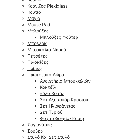
Κορνίζες Plexiglass
Κουτιά
Μαγιό
Mouse Pad
Μπλούζες
Μπλούζες Φούτερ
Μπρελόκ
Μπουκάλια Νερού
Πετσέτες
Πινακίδες
Ποδιές
Πρωτότυπα Δώρα
Ανοιχτήρια Μπουκαλιών
Κοκτέϊλ
Ξύλα Κοπής
Σετ Αξεσουάρ Κρασιού
Σετ Ηλιοφάνειας
Σετ Τυριού
Φαγητοδοχεία-Τάπερ
Σαγιονάρες
Σουβέρ
Στυλό Και Σετ Στυλό