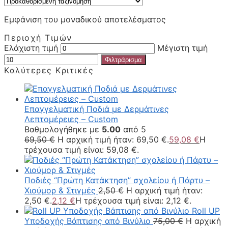
Εμφάνιση του μοναδικού αποτελέσματος
Περιοχή Τιμών
Ελάχιστη τιμή
Μέγιστη τιμή
Φιλτράρισμα
Καλύτερες Κριτικές
Επαγγελματική Ποδιά με Δερμάτινες
Λεπτομέρειες – Custom
Βαθμολογήθηκε με
5.00
από 5
69,50
€
Η αρχική τιμή ήταν: 69,50 €.
59,08
€
Η
τρέχουσα τιμή είναι: 59,08 €.
Ποδιές “Πρώτη Κατάκτηση” σχολείου ή Πάρτυ –
Χιούμορ & Στιγμές
2,50
€
Η αρχική τιμή ήταν:
2,50 €.
2,12
€
Η τρέχουσα τιμή είναι: 2,12 €.
Roll UP
Υποδοχής Βάπτισης από Βινύλιο
75,00
€
Η αρχική