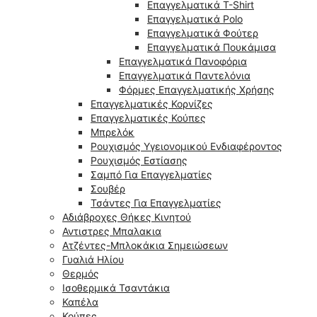
Επαγγελματικά T-Shirt
Επαγγελματικά Polo
Επαγγελματικά Φούτερ
Επαγγελματικά Πουκάμισα
Επαγγελματικά Πανοφόρια
Επαγγελματικά Παντελόνια
Φόρμες Επαγγελματικής Χρήσης
Επαγγελματικές Κορνίζες
Επαγγελματικές Κούπες
Μπρελόκ
Ρουχισμός Υγειονομικού Ενδιαφέροντος
Ρουχισμός Εστίασης
Σαμπό Για Επαγγελματίες
Σουβέρ
Τσάντες Για Επαγγελματίες
Αδιάβροχες Θήκες Κινητού
Αντιστρες Μπαλακια
Ατζέντες-Μπλοκάκια Σημειώσεων
Γυαλιά Ηλίου
Θερμός
Ισοθερμικά Τσαντάκια
Καπέλα
Κούπες