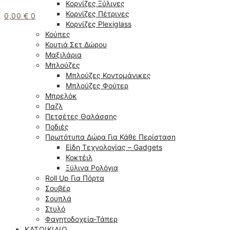
Κορνίζες Ξύλινες
Κορνίζες Πέτρινες
0,00
€
0
Κορνίζες Plexiglass
Κούπες
Κουτιά Σετ Δώρου
Μαξιλάρια
Μπλούζες
Μπλούζες Κοντομάνικες
Μπλούζες Φούτερ
Μπρελόκ
Παζλ
Πετσέτες Θαλάσσης
Ποδιές
Πρωτότυπα Δώρα Για Κάθε Περίσταση
Είδη Τεχνολογίας – Gadgets
Κοκτέιλ
Ξύλινα Ρολόγια
Roll Up Για Πόρτα
Σουβέρ
Σουπλά
Στυλό
Φαγητοδοχεία-Τάπερ
ΚΑΤΟΙΚΊΔΙΟ