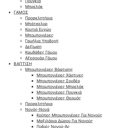
Πουγκιά
Μπρελόκ
ΓΆΜΟΣ
Προσκλητήρια
Μπάτσελορ
Κουτιά Ευχών
Μπομπονιέρες
Γαμήλια Υποδοχή
Δεξίωση
Καμβάδες Γάμου
Αξεσουάρ Γάμου
ΒΆΠΤΙΣΗ
Μπομπονιέρες Βάφτισης
Μπομπονιέρες Χάρτινες
Μπομπονιέρες Σουβέρ
Μπομπονιέρες Μπρελόκ
Μπομπονιέρες Πουγκιά
Μπομπονιέρες Θερμός
Προσκλητήρια
Νονός-Νονά
Κούπες Μπομπονιέρες Για Νονούς
Μαξιλάρια Δώρου Για Νονούς
Ποδιές Νονού-Άς